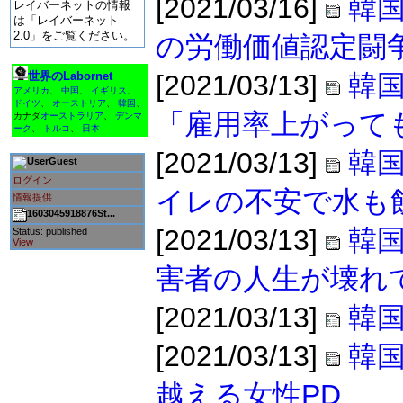
[2021/03/16]
韓国
レイバーネットの情報
は「レイバーネット
2.0」をご覧ください。
の労働価値認定闘
世界のLabornet
[2021/03/13]
韓
アメリカ
、
中国
、
イギリス
、
ドイツ
、
オーストリア
、
韓国
、
「雇用率上がって
カナダ
オーストラリア
、
デンマ
ーク
、
トルコ
、
日本
[2021/03/13]
韓国
Guest
ログイン
イレの不安で水も
情報提供
1603045918876St...
[2021/03/13]
韓国
Status: published
View
害者の人生が壊れ
[2021/03/13]
韓
[2021/03/13]
韓
越える女性PD