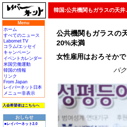
韓国:公共機関もガラスの天井
Menu
ホーム
公共機関もガラスの
すべてのニュース
Labornet TV
20%未満
コラム/エッセイ
キャンペーン
女性雇用はおろそかで
イベントカレンダー
米国労働運動
パク・
韓国の情報
リンク
From Japan
レイバーネット日本
メニュー非表示
入会希望者はこちらへ
おしらせ
■レイバーネット2.0