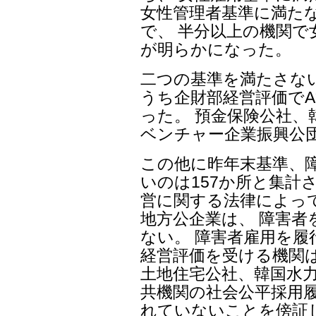
女性管理者基準に満たない
で、 半分以上の機関
が明らかになった。
二つの基準を満たさないの
うち企財部経営評価で
った。 預金保険公社、
ベンチャー企業振興公
この他に昨年末基準、
いのは157か所と集計
営に関する法律によっ
地方公企業は、 障害者
ない。 障害者雇用を
経営評価を受ける機関は
土地住宅公社、韓国水力
共機関の社会公平採用
れていないことを傍証