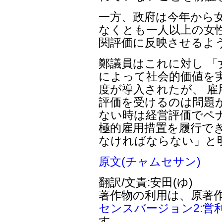
一方、政府は今年から
なくとも一人以上の女
関評価に反映させるよ
鄭議員はこれに対し 
によって社会的価値を
度が導入されたが、 
評価を受けるのは問題
ない時は経営評価でペ
極的雇用措置を履行で
なければならない」と
原文(チャムセサン)
翻訳/文責:安田(ゆ)
著作物の利用は、原著
センスバージョン2:営
す。