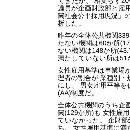
てきたが、 相変らず2
議員が企画財政部と雇用
関社会公平採用現況」
析した。
昨年の全体公共機関33
たない機関は60か所(1
ない機関は148か所(4
満たしていない所は51か
女性雇用基準は事業場
理者の割合が 業種別・
にし、 男女雇用平等を
(AA)制度だ。
全体公共機関のうち企
関(129か所)も 女性
ていなかった。 企財部
ち、 女性雇用基準に満た