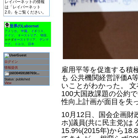
レイバーネットの情報
は「レイバーネット
2.0」をご覧ください。
世界のLabornet
アメリカ
、
中国
、
イギリス
、
ドイツ
、
オーストリア
、
韓国
、
カナダ
オーストラリア
、
デンマ
ーク
、
トルコ
、
日本
Guest
ログイン
情報提供
雇用平等を促進する積
1603045918876St...
も 公共機関経営評価A
Status: published
View
いことがわかった。 文
100大国政課題の公約
性向上計画が面目を失
10月12日、国会企画
ホ)議員(共に民主党)
15.9%(2015年)から1