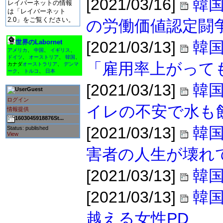
[2021/03/16]
韓国
レイバーネットの情報
は「レイバーネット
2.0」をご覧ください。
の労働価値認定闘
世界のLabornet
[2021/03/13]
韓
アメリカ
、
中国
、
イギリス
、
ドイツ
、
オーストリア
、
韓国
、
「雇用率上がって
カナダ
オーストラリア
、
デンマ
ーク
、
トルコ
、
日本
[2021/03/13]
韓国
Guest
ログイン
イレの不安で水も
情報提供
1603045918876St...
[2021/03/13]
韓国
Status: published
View
害者の人生が壊れ
[2021/03/13]
韓
[2021/03/13]
韓
越える女性PD