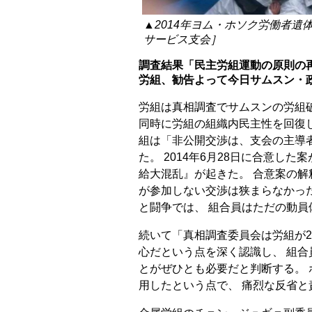
▲2014年ヨム・ホソク労働者遺
サービス支会］
調査結果「民主労組運動の原則の
労組、勧告よって今日サムスン・
労組は真相調査でサムスンの労組
同時に労組の組織内民主性を回復
組は「非公開交渉は、支会の主導
た。 2014年6月28日に合意し
給大混乱』が起きた。 合意案の解
が参加しない交渉は狭まらなかっ
と闘争では、 組合員はただの動
続いて「真相調査委員会は労組が2
心だという点を深く認識し、 組
とがぜひとも必要だと判断する。
用したという点で、 痛烈な反省