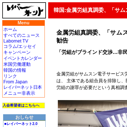
韓国:金属労組真調委、「サ
Menu
ホーム
金属労組真調委、「サム
すべてのニュース
勧告
Labornet TV
コラム/エッセイ
「労組がブラインド交渉…非
キャンペーン
イベントカレンダー
米国労働運動
韓国の情報
金属労組がサムスン電子サービス
リンク
は、 主体である組合員を排除し、
From Japan
レイバーネット日本
労組の謝罪が必要だという真相調
メニュー非表示
入会希望者はこちらへ
おしらせ
■レイバーネット2.0