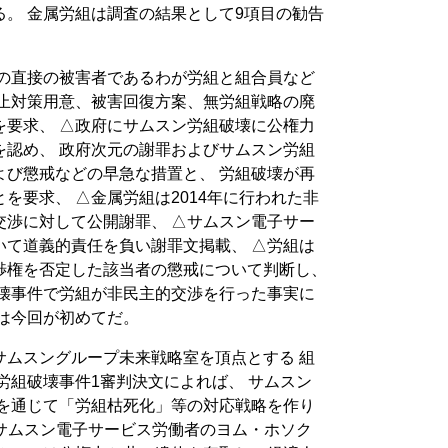
。 金属労組は調査の結果として9項目の勧告
壊の直接の被害者であるわが労組と組合員など
防止対策用意、被害回復方案、無労組戦略の廃
を要求、 △政府にサムスン労組破壊に公権力
を認め、 政府次元の謝罪およびサムスン労組
よび懲戒などの早急な措置と、 労組破壊が再
を要求、 △金属労組は2014年に行われた非
交渉に対して公開謝罪、 △サムスン電子サー
いて道義的責任を負い謝罪文掲載、 △労組は
渉権を否定した該当者の懲戒について判断し、
破壊事件で労組が非民主的交渉を行った事実に
は今回が初めてだ。
サムスングループ未来戦略室を頂点とする 組
労組破壊事件1審判決文によれば、 サムスン
室を通じて「労組枯死化」等の対応戦略を作り
月、サムスン電子サービス労働者のヨム・ホソク