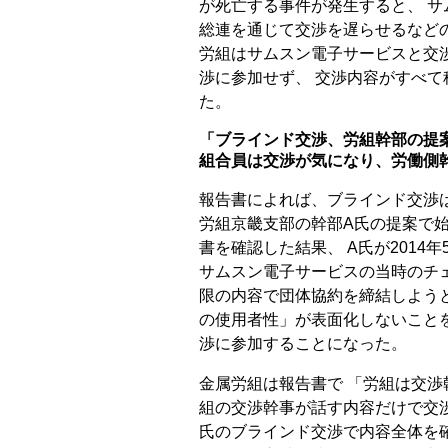
が死亡する事件が発生すると、 
総連を通じて交渉を遅らせるなど
労組はサムスン電子サービスと交
渉に参加せず、 交渉内容がすべ
た。
「ブラインド交渉、労組幹部の提
組合員は交渉が気になり、労働側
報告書によれば、ブラインド交渉
労組京畿支部の幹部A氏の提案で始
書を確認した結果、 A氏が201
サムスン電子サービスの当時のチ
限の内容で団体協約を締結しよう
の使用者性」が表面化しないこと
渉に参加することになった。
金属労組は報告書で 「労組は交渉
組の交渉幹事が話す内容だけで交渉
氏のブラインド交渉で内容全体を確