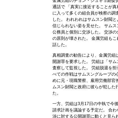
金属労組のチョン・ジュギョ副委員
通話で 「真実に接近することが真
に入って多くの組合員が検察の調
した。 われわれはサムスン財閥と
信じられない姿を見せた。 サム
公務員と個別に交渉した。 交渉
の原則が壊された。 金属労組も
話した。
真相調査の勧告により、金属労組は
開謝罪を要求した。 労組は「サ
査察して監視した。 労組脱退を拒
べての作戦はサムスングループの心
めに元・現職警察、雇用労働部官
ムスン財閥と政府に彼らが犯した
た。
一方、労組は3月17日の中執で今
請求計画を議論する予定だ。 合
渉に対する公開謝罪に動くと見ら