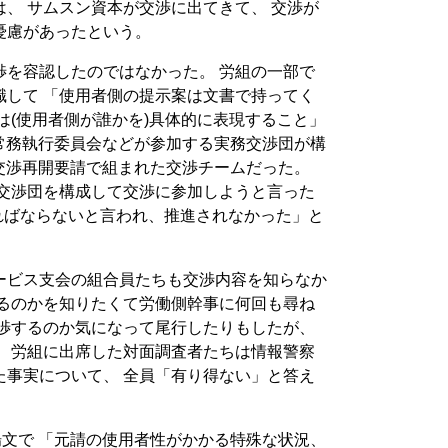
、 サムスン資本が交渉に出てきて、 交渉が
憂慮があったという。
渉を容認したのではなかった。 労組の一部で
識して 「使用者側の提示案は文書で持ってく
は(使用者側が誰かを)具体的に表現すること」
組常務執行委員会などが参加する実務交渉団が構
の交渉再開要請で組まれた交渉チームだった。
「交渉団を構成して交渉に参加しようと言った
ればならないと言われ、推進されなかった」と
ービス支会の組合員たちも交渉内容を知らなか
するのかを知りたくて労働側幹事に何回も尋ね
交渉するのか気になって尾行したりもしたが、
。 労組に出席した対面調査者たちは情報警察
た事実について、 全員「有り得ない」と答え
文で 「元請の使用者性がかかる特殊な状況、