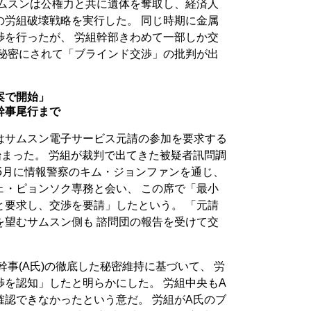
サムスンは公権力と共に遺体を奪取し、経済人
の労組破壊戦略を実行した。 同じ時期に金属
渉を行ったが、 労組幹部きわめて一部しか交
て秘密にされて「ブラインド交渉」の批判が出
案で開始」
幹事尾行まで
はサムスン電子サービス元請の参加を要求する
まった。 労組が裁判で出てきた被疑者訊問調
4年5月に情報警察のキム・ジョンファンを通じ、
ェ・ピョンソク専務と会い、 この席で「最小
と要求し、交渉を要請」したという。 「元請
を望むサムスン側も 諮問団の報告を受けて交
幹事(A氏)の徹底した秘密維持に基づいて、 労
を認知」したと明らかにした。 労組中央もA
認できなかったという意だ。 労組がA氏のブ