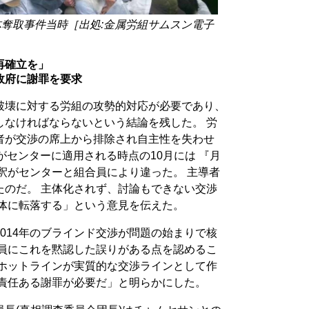
体奪取事件当時［出処:金属労組サムスン電子
再確立を」
政府に謝罪を要求
破壊に対する労組の攻勢的対応が必要であり、
しなければならないという結論を残した。 労
者が交渉の席上から排除され自主性を失わせ
た案がセンターに適用される時点の10月には 『月
釈がセンターと組合員により違った。 主導者
たのだ。 主体化されず、討論もできない交渉
員体に転落する」という意見を伝えた。
014年のブラインド交渉が問題の始まりで核
合員にこれを黙認した誤りがある点を認めるこ
 ホットラインが実質的な交渉ラインとして作
と責任ある謝罪が必要だ」と明らかにした。