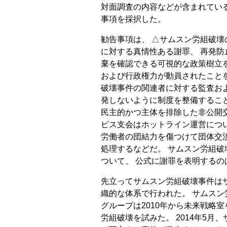
対面調査の内容などが含まれている
事項を採択した。
勧告事項は、 △サムスン労組破
に対する真情性ある謝罪、 再発
棄を確認できる可視的な政策樹立
および行政権力が動員されたこと
破壊事件の関連者に対する監査お
発しないように制度を整備すること
民主的かつ主体を排除した非公開
ビス支会はホットライン運営につ
労働者の団結力を傷つけて団体交
処理するなどだ。 サムスン労組
ついて、 公式に謝罪を表明するの
先立ってサムスン労組破壊事件は
織的な体系で行われた。 サムスン
グループは2010年から未来戦略
労組破壊を試みた。 2014年5