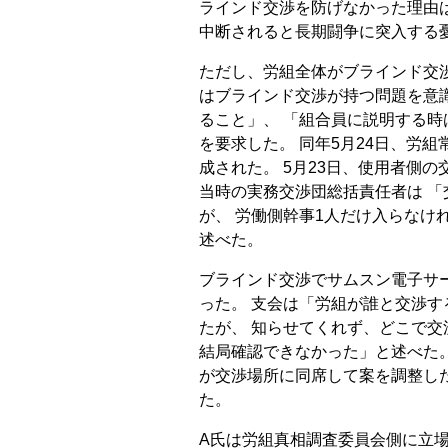
ラインド交渉を防げなかった理由は
中断されると長期闘争に突入する
ただし、労組全体がブラインド交
はブラインド交渉が持つ問題を意
ること」、 「組合員に説明する時
を要求した。 同年5月24日、労
成された。 5月23日、使用者側
当時の実務交渉団総括責任者は 
が、 労働側幹事1人だけ入らなけ
述べた。
ブラインド交渉でサムスン電子サ
った。 支会は「労組が誰と交渉
たが、 知らせてくれず、どこで
結局確認できなかった」と述べた
が交渉場所に同席して案を調整し
た。
A氏は労組真相調査委員会側に立場