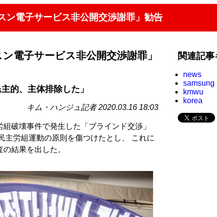
ムスン電子サービス非公開交渉謝罪」勧告
スン電子サービス非公開交渉謝罪」
関連記事
news
samsung
民主的、主体排除した」
kmwu
korea
キム・ハンジュ記者 2020.03.16 18:03
労組破壊事件で発生した「ブラインド交渉」
民主労組運動の原則を傷つけたとし、 これに
査の結果を出した。