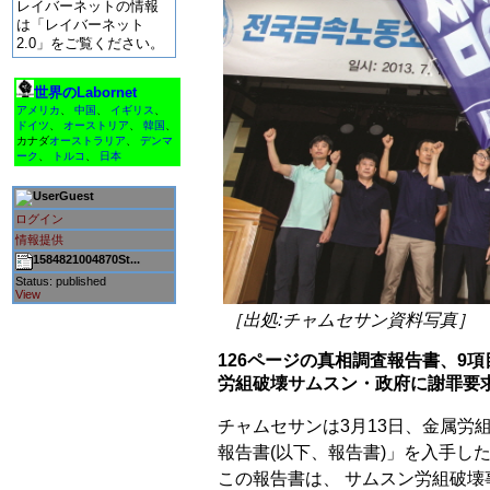
レイバーネットの情報
は「レイバーネット
2.0」をご覧ください。
世界のLabornet
アメリカ
、
中国
、
イギリス
、
ドイツ
、
オーストリア
、
韓国
、
カナダ
オーストラリア
、
デンマ
ーク
、
トルコ
、
日本
Guest
ログイン
情報提供
1584821004870St...
Status: published
View
［出処:チャムセサン資料写真］
126ページの真相調査報告書、9
労組破壊サムスン・政府に謝罪要
チャムセサンは3月13日、金属労
報告書(以下、報告書)」を入手し
この報告書は、 サムスン労組破