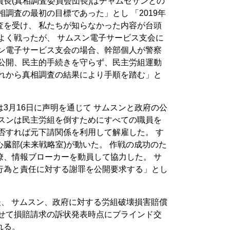
長(真相調査委員会団長)はチャムセサンとの
相調査の最初の目標であった」とし 「2019年
査を受け、 私たちが知らなかった内容が台頭
よく戦ったが、 サムスン電子サービス支会に
スン電子サービス支会の場合、幹部個人が警察
の公開、民主的手続きを守らず、民主労組運動
これから真相調査の結果により手順を踏む」と
3月16日に声明を通じて サムスンと政府の公
ムスンは民主労組を倒すためにすべての職員を
否すれば元下請関係を利用して解雇した。 す
臓部(未来戦略室)が動いた。 作戦の成功のた
僚、情報ブローカーを動員して協力した。 サ
行為と責任に対する謝罪を公開要求する」とし
後、 サムスン、政府に対する労組破壊損害賠償
わせて損賠請求の訴状発表時点にブラインド交
れる。