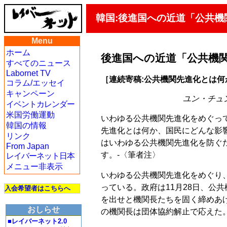
韓国:後進国への近道「公共機
Menu
ホーム
後進国への近道「公共機
すべてのニュース
Labornet TV
［連続寄稿:公共機関先進化とは何か
コラム/エッセイ
キャンペーン
ユン・チュンホ
イベントカレンダー
米国労働運動
いわゆる公共機関先進化をめぐっ
韓国の情報
先進化とは何か、国民にどんな影
リンク
はいわゆる公共機関先進化を防ぐ
From Japan
す。-〈筆者注〉
レイバーネット日本
メニュー非表示
いわゆる公共機関先進化をめぐり
っている。政府は11月28日、公
入会希望者はこちらへ
を出せと機関長たちを固く締めあ
おしらせ
の機関長は団体協約解止で応えた
■レイバーネット2.0