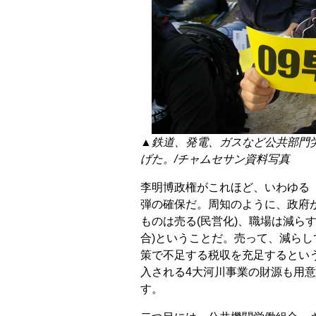
▲鉄道、発電、ガスなど公共部門
げた。/チャムセサン資料写真
李明博政権がこれほど、いわゆる
弾の確保だ。周知のように、政府
ものは売る(民営化)、職場は減らす
合)ということだ。売って、減らし
策で不足する税収を充足するという
入される4大河川事業の財源も用意
す。