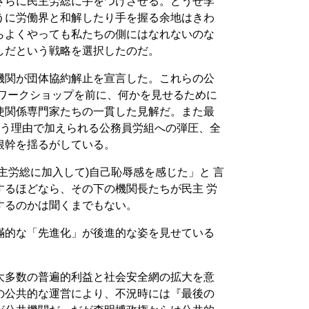
さらに民主労総に手をつけさせる。どうせ李
うに労働界と和解したり手を握る余地はきわ
らよくやっても私たちの側にはなれないのな
しだという戦略を選択したのだ。
機関が団体協約解止を宣言した。これらの公
長ワークショップを前に、何かを見せるために
使関係専門家たちの一貫した見解だ。また最
いう理由で加えられる公務員労組への弾圧、全
根幹を揺るがしている。
主労総に加入して)自己恥辱感を感じた」と 言
するほどなら、その下の機関長たちが民主 労
するのかは聞くまでもない。
瞞的な「先進化」が後進的な姿を見せている
大多数の普遍的利益と社会安全網の拡大を意
の公共的な運営により、不況時には『最後の