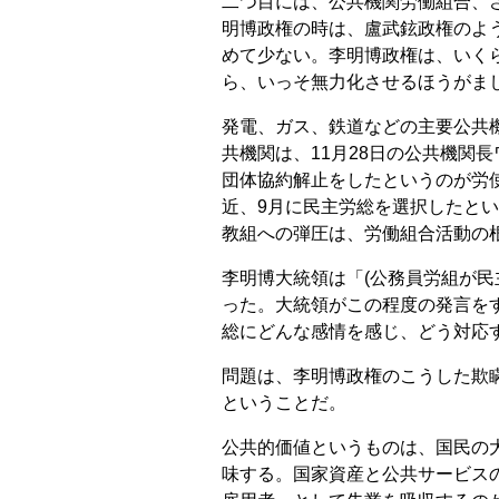
二つ目には、公共機関労働組合、
明博政権の時は、盧武鉉政権のよ
めて少ない。李明博政権は、いく
ら、いっそ無力化させるほうがま
発電、ガス、鉄道などの主要公共
共機関は、11月28日の公共機関
団体協約解止をしたというのが労
近、9月に民主労総を選択したと
教組への弾圧は、労働組合活動の
李明博大統領は「(公務員労組が民
った。大統領がこの程度の発言を
総にどんな感情を感じ、どう対応
問題は、李明博政権のこうした欺
ということだ。
公共的価値というものは、国民の
味する。国家資産と公共サービス