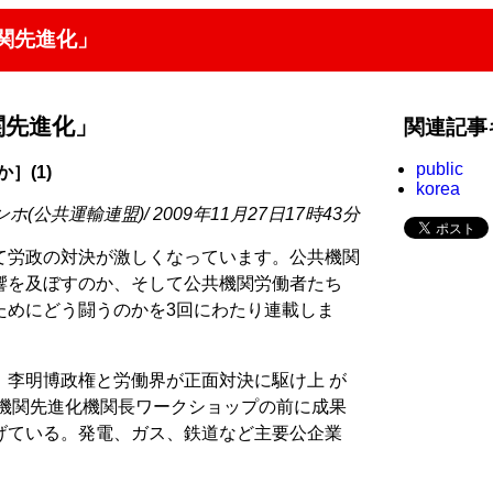
関先進化」
関先進化」
関連記事
public
］(1)
korea
(公共運輸連盟)/ 2009年11月27日17時43分
て労政の対決が激しくなっています。公共機関
響を及ぼすのか、そして公共機関労働者たち
ためにどう闘うのかを3回にわたり連載しま
、李明博政権と労働界が正面対決に駆け上 が
共機関先進化機関長ワークショップの前に成果
げている。発電、ガス、鉄道など主要公企業
。