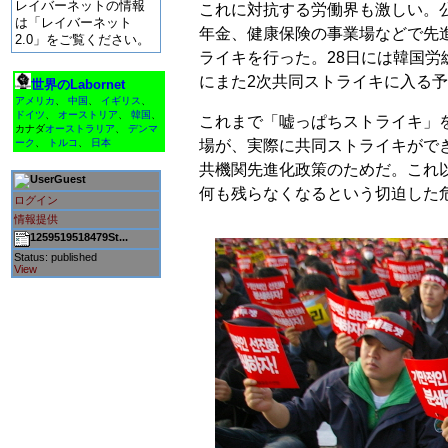
レイバーネットの情報
これに対抗する労働界も激しい。
は「レイバーネット
年金、健康保険の事業場などで先進
2.0」をご覧ください。
ライキを行った。28日には韓国労
にまた2次共同ストライキに入る
世界のLabornet
アメリカ
、
中国
、
イギリス
、
ドイツ
、
オーストリア
、
韓国
、
これまで「嘘っぱちストライキ」
カナダ
オーストラリア
、
デンマ
場が、実際に共同ストライキがで
ーク
、
トルコ
、
日本
共機関先進化政策のためだ。これ
Guest
何も残らなくなるという切迫した
ログイン
情報提供
1259519518479St...
Status: published
View