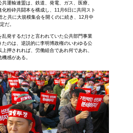
公共運輸連盟は、鉄道、発電、ガス、医療、
化粉砕共闘本を構成し、11月6日に共同スト
総と共に大規模集会を開くのに続き、12月中
予定だ。
を乱発するだけと言われていた公共部門事業
きたのは、逆説的に李明博政権のいわゆる公
以上押されれば、労働組合であれ何であれ、
危機感がある。