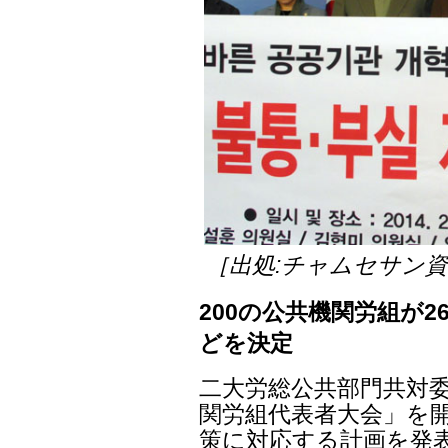
［出処:チャムセサン
200の公共機関労組が2
どを決定
二大労総公共部門共対委
関労組代表者大会」を開
策に対応する計画を発