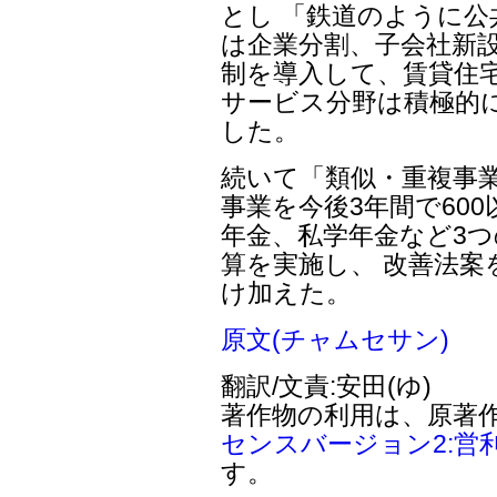
とし 「鉄道のように
は企業分割、子会社新
制を導入して、賃貸住
サービス分野は積極的
した。
続いて「類似・重複事
事業を今後3年間で60
年金、私学年金など3
算を実施し、 改善法
け加えた。
原文(チャムセサン)
翻訳/文責:安田(ゆ)
著作物の利用は、原著
センスバージョン2:営
す。