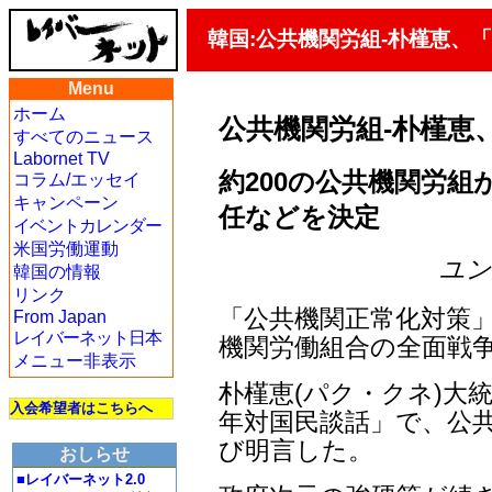
韓国:公共機関労組-朴槿恵、
Menu
ホーム
公共機関労組-朴槿恵
すべてのニュース
Labornet TV
約200の公共機関労組が
コラム/エッセイ
キャンペーン
任などを決定
イベントカレンダー
米国労働運動
ユン・
韓国の情報
リンク
「公共機関正常化対策
From Japan
レイバーネット日本
機関労働組合の全面戦
メニュー非表示
朴槿恵(パク・クネ)大統
入会希望者はこちらへ
年対国民談話」で、公
び明言した。
おしらせ
■レイバーネット2.0