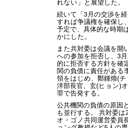
れない」と展望した。
続いて「3月の交渉を経
すれば争議権を確保し、
予定で、具体的な時期
かにした。
また共対委は会議を開
への参加を拒否し、3
的に拒否する方針を確
関の負債に責任がある李
領をはじめ、鄭鍾煥(チ
洋部長官、玄(ヒョン)
罪で告発する。
公共機関の負債の原因
も並行する。 共対委は
オ・ゴノ共同運営委員
ョング教授など5人の