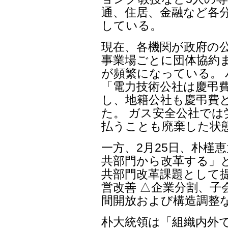
通、住居、金融など各
している。
現在、各機関が政府の
事業場ごとに団体協約
が頻繁になっている。 
「電力技術公社は慶弔
し、地籍公社も慶弔費
た。 ガス安全公社で
払うことも廃棄した状
一方、2月25日、朴槿
共部門から改革する」
共部門改革課題として
営改善 △企業分割、子
間開放および構造調整
朴大統領は「組織内外