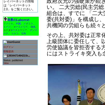
政府次元の強硬策が続
レイバーネットの情報
は「レイバーネット
い。 二大労総(民主労
2.0」をご覧ください。
組合は、すでに 「二大
委(共対委)」を構成し
世界のLabornet
共機関の労組らも続々
アメリカ
、
中国
、
イギリス
、
ドイツ
、
オーストリア
、
韓国
、
カナダ
オーストラリア
、
デンマ
その上、共対委は正常
ーク
、
トルコ
、
日本
上級団体に委任して、
Guest
労使協議を皆拒否する方
ログイン
情報提供
にはストライキ突入も
1393447146421St...
Status: published
View