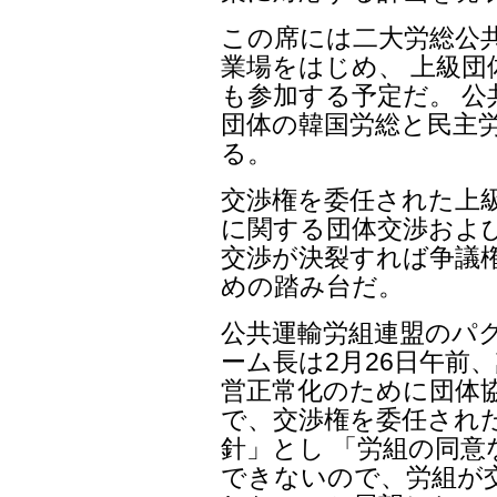
この席には二大労総公共
業場をはじめ、 上級
も参加する予定だ。 
団体の韓国労総と民主
る。
交渉権を委任された上
に関する団体交渉およ
交渉が決裂すれば争議
めの踏み台だ。
公共運輸労組連盟のパ
ーム長は2月26日午前
営正常化のために団体
で、交渉権を委任され
針」とし 「労組の同
できないので、労組が