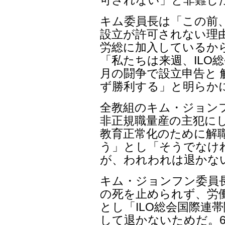
可されない」と非難し
キム委員長は「この前
設立が許可されない理
労総に加入しているか
「私たちは来週、ILO
月の闘争で設立申告と 
ず勝利する」と明らか
全教組のキム・ジョン
非正規職量産の主犯にし
教育正常化のために解
う」とし「そうでなけ
が、われわれは退かな
キム・ジョンフン委員
の死を止められず、労
とし「ILO総会国際連
して退かないためだ。