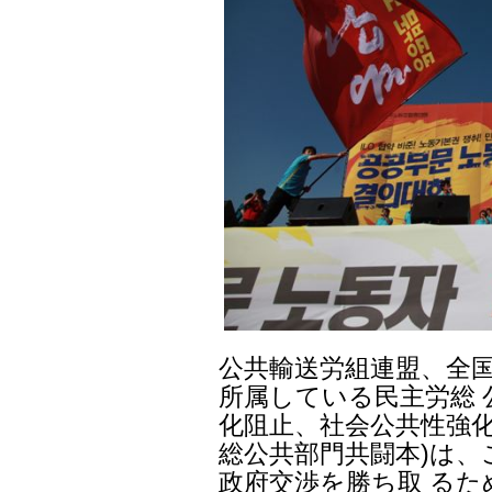
公共輸送労組連盟、全
所属している民主労総 
化阻止、社会公共性強化
総公共部門共闘本)は、
政府交渉を勝ち取 る