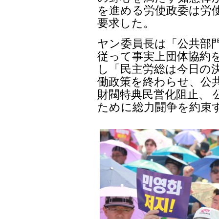
を進める労使政委は労
要求した。
ヤン委員長は「公共部
従って事実上団体協約
し「民主労総は今日の決
働政策を終わらせ、公
財閥特典民営化阻止、 
ために総力闘争を約束