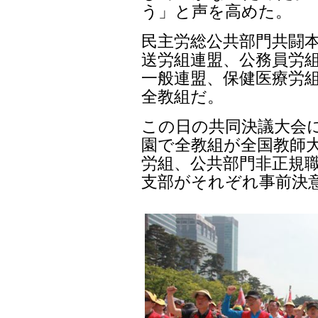
う」と声を高めた。
民主労総公共部門共闘
送労組連盟、公務員労組
一般連盟、保健医療労
全教組だ。
この日の共同決議大会
園で全教組が全国教師大
労組、公共部門非正規
支部がそれぞれ事前決