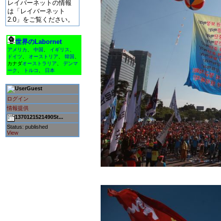
レイバーネットの情報
は「レイバーネット
2.0」をご覧ください。
世界のLabornet
アメリカ
、
中国
、
イギリス
、
ドイツ
、
オーストリア
、
韓国
、
カナダ
オーストラリア
、
デンマ
ーク
、
トルコ
、
日本
Guest
ログイン
情報提供
1370121521490St...
Status: published
View