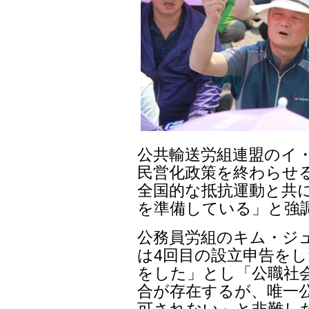
公共輸送労組連盟のイ
民営化政策を終わらせ
全国的な抵抗運動と共
を準備している」と強
公務員労組のキム・ジ
は4回目の設立申告をし
をした」とし「公職社
合が存在するが、唯一