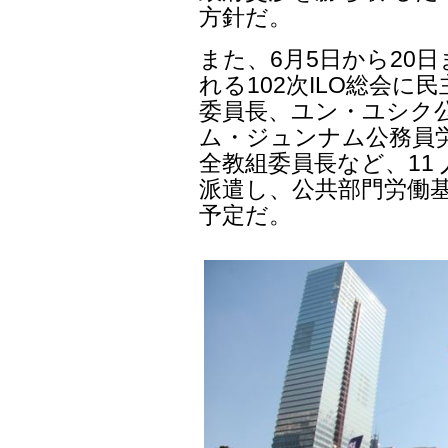
方針だ。
また、6月5日から20
れる102次ILO総会に
委員長、ユン・ユシク公
ム・ジュンナム公務員
全教組委員長など、11 
派遣し、公共部門労働基
予定だ。