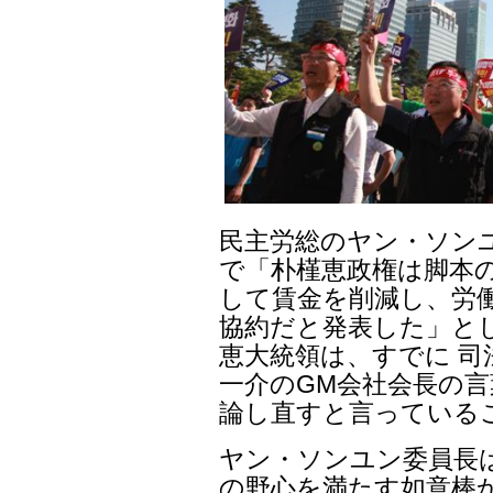
民主労総のヤン・ソン
で「朴槿恵政権は脚本
して賃金を削減し、労
協約だと発表した」と
恵大統領は、すでに 
一介のGM会社会長の言
論し直すと言っている
ヤン・ソンユン委員長
の野心を満たす如意棒か