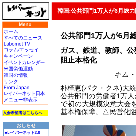
韓国:公共部門1万人が6月総
Menu
ホーム
公共部門1万人が6月
すべてのニュース
Labornet TV
ガス、鉄道、教師、公
コラム/エッセイ
キャンペーン
阻止本格化
イベントカレンダー
米国労働運動
キム・ヨ
韓国の情報
リンク
朴槿恵(パク・クネ)大
From Japan
レイバーネット日本
公共部門の労働者1万人
メニュー非表示
で初の大規模決意大会を
基本権保障、△民営化
入会希望者はこちらへ
おしらせ
■レイバーネット2.0