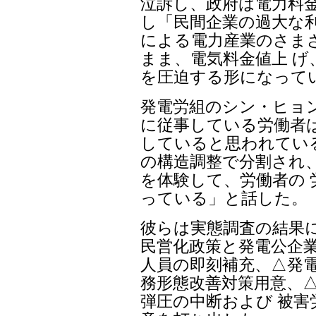
泣訴し、政府は電力料
し「民間企業の過大な利
による電力産業のさま
まま、電気料金値上 げ
を圧迫する形になって
発電労組のシン・ヒョ
に従事している労働者
していると思われている
の構造調整で分割され
を体験して、労働者の 
っている」と話した。
彼らは実態調査の結果
民営化政策と発電公企業
人員の即刻補充、△発電
務形態改善対策用意、
弾圧の中断および 被害