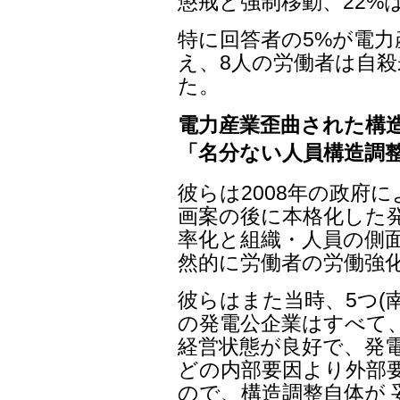
懲戒と強制移動、22%
特に回答者の5%が電
え、8人の労働者は自殺
た。
電力産業歪曲された構
「名分ない人員構造調
彼らは2008年の政府
画案の後に本格化した発
率化と組織・人員の側
然的に労働者の労働強
彼らはまた当時、5つ(
の発電公企業はすべて
経営状態が良好で、発電
どの内部要因より外部
ので、構造調整自体が