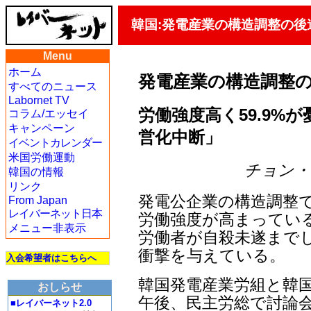
韓国:発電産業の構造調整の後
Menu
ホーム
発電産業の構造調整
すべてのニュース
Labornet TV
労働強度高く59.9%が
コラム/エッセイ
キャンペーン
営化中断」
イベントカレンダー
米国労働運動
チョン・ジェ
韓国の情報
リンク
発電公企業の構造調整
From Japan
レイバーネット日本
労働強度が高まってい
メニュー非表示
労働者が自殺未遂まで
衝撃を与えている。
入会希望者はこちらへ
韓国発電産業労組と韓国
おしらせ
午後、民主労総で討論会
■レイバーネット2.0