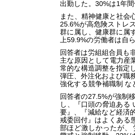
出勤した。30%は1年
また、精神健康と社会
25.6%が高危険ストレ
群に属し、健康群に属す
上59.9%の労働者は
回答者は労組組合員も
主な原因として電力産業
常的な構造調整を指定し
弾圧、外注化および職
強化する競争補職制 
回答者の27.5%が強制
し、『口頭の脅迫ある 
要』、『減給など経済的
戒委回付』はよくある
部ほど激しかったが、 