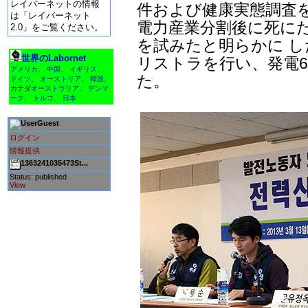
レイバーネットの情報
件および健康実態調査を
は「レイバーネット
電力産業分割後に死に
2.0」をご覧ください。
を試みたと明らかに し
世界のLabornet
リストラを行い、発電6
アメリカ
、
中国
、
イギリス
、
た。
ドイツ
、
オーストリア
、
韓国
、
カナダ
オーストラリア
、
デンマ
ーク
、
トルコ
、
日本
Guest
ログイン
情報提供
1363241035473St...
Status: published
View