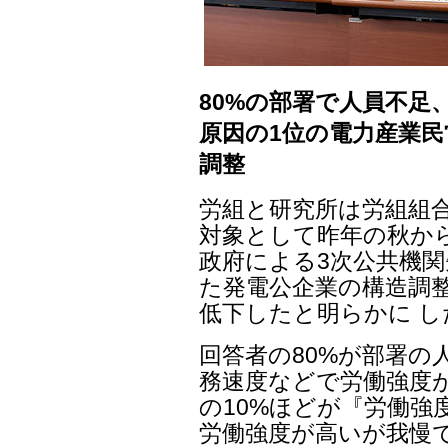
80%の部署で人員不足
原因の1位の電力産業民
調整
労組と研究所は労組組合
対象として昨年の秋から
政府による3次公共機関
た発電公企業の構造調
低下したと明らかに し
回答者の80%が部署の
務速度などで労働強度
の10%ほどが『労働強
労働強度が高いが我慢