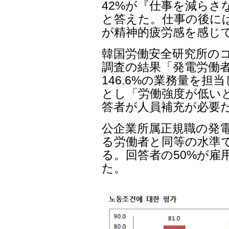
42%が『仕事を減らさ
と答えた。仕事の後には3
が精神的疲労感を感じ
韓国労働安全研究所の
調査の結果「発電労働者
146.6%の業務量を
とし「労働強度が低いと
答者が人員補充が必要
公企業所属正規職の発
る労働者と同等の水準
る。回答者の50%が雇
た。