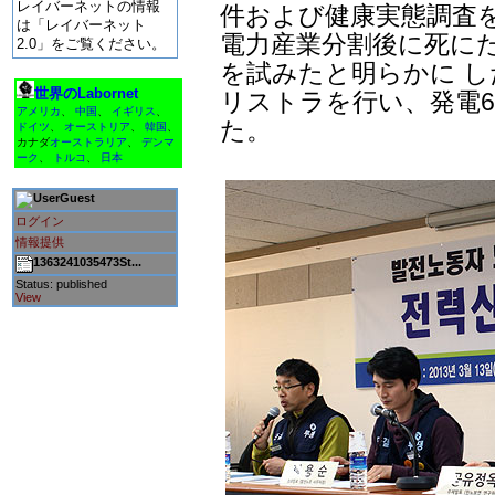
レイバーネットの情報
件および健康実態調査を
は「レイバーネット
電力産業分割後に死に
2.0」をご覧ください。
を試みたと明らかに し
世界のLabornet
リストラを行い、発電6
アメリカ
、
中国
、
イギリス
、
た。
ドイツ
、
オーストリア
、
韓国
、
カナダ
オーストラリア
、
デンマ
ーク
、
トルコ
、
日本
Guest
ログイン
情報提供
1363241035473St...
Status: published
View