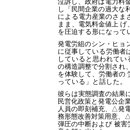
泣訴し、政府は電力料
し「民間企業の過大な利
による電力産業のさま
まま、電気料金値上 げ
を圧迫する形になって
発電労組のシン・ヒョ
に従事している労働者
していると思われている
の構造調整で分割され
を体験して、労働者の 
っている」と話した。
彼らは実態調査の結果
民営化政策と発電公企業
人員の即刻補充、△発電
務形態改善対策用意、
弾圧の中断および 被害