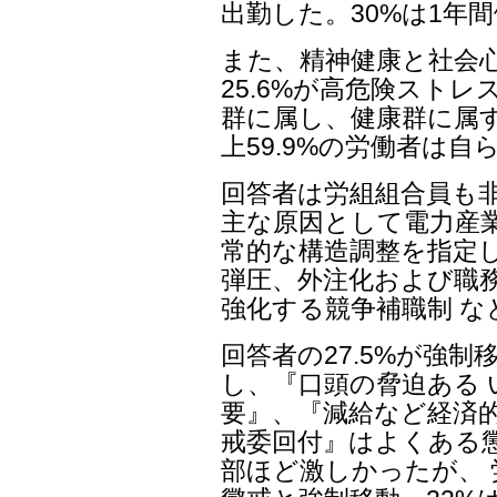
出勤した。30%は1年
また、精神健康と社会
25.6%が高危険ストレ
群に属し、健康群に属す
上59.9%の労働者は
回答者は労組組合員も
主な原因として電力産業
常的な構造調整を指定し
弾圧、外注化および職
強化する競争補職制 
回答者の27.5%が強制
し、『口頭の脅迫ある 
要』、『減給など経済的
戒委回付』はよくある
部ほど激しかったが、 