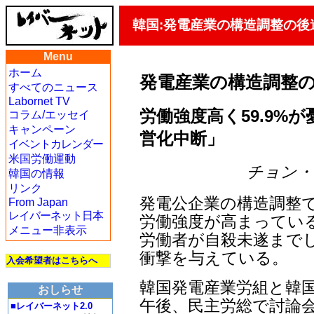
韓国:発電産業の構造調整の後
Menu
ホーム
発電産業の構造調整
すべてのニュース
Labornet TV
労働強度高く59.9%が
コラム/エッセイ
キャンペーン
営化中断」
イベントカレンダー
米国労働運動
チョン・ジェ
韓国の情報
リンク
発電公企業の構造調整
From Japan
レイバーネット日本
労働強度が高まってい
メニュー非表示
労働者が自殺未遂まで
衝撃を与えている。
入会希望者はこちらへ
韓国発電産業労組と韓国
おしらせ
午後、民主労総で討論会
■レイバーネット2.0