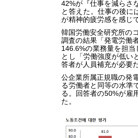
42%が『仕事を減らさ
と答えた。仕事の後には3
が精神的疲労感を感じ
韓国労働安全研究所の
調査の結果「発電労働者
146.6%の業務量を
とし「労働強度が低いと
答者が人員補充が必要
公企業所属正規職の発
る労働者と同等の水準
る。回答者の50%が雇
た。