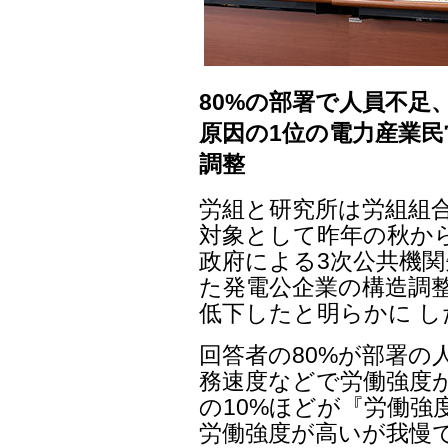
80%の部署で人員不足
原因の1位の電力産業民
調整
労組と研究所は労組組合
対象として昨年の秋から
政府による3次公共機関
た発電公企業の構造調
低下したと明らかに し
回答者の80%が部署の
務速度などで労働強度
の10%ほどが『労働強
労働強度が高いが我慢