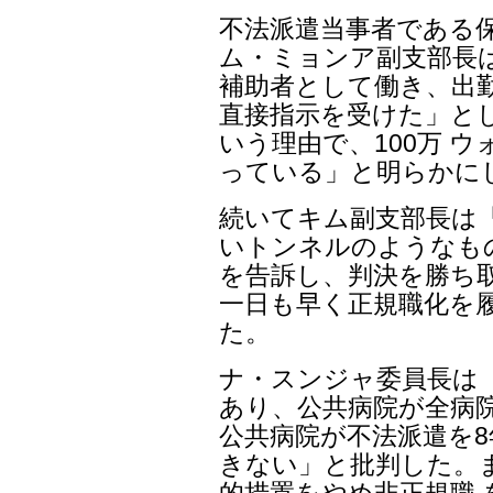
不法派遣当事者である
ム・ミョンア副支部長は
補助者として働き、出
直接指示を受けた」と
いう理由で、100万 
っている」と明らかに
続いてキム副支部長は
いトンネルのようなも
を告訴し、判決を勝ち
一日も早く正規職化を
た。
ナ・スンジャ委員長は
あり、公共病院が全病院
公共病院が不法派遣を8
きない」と批判した。
的措置をやめ非正規職