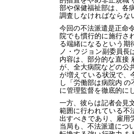
部や保健福祉部は、各病
調査しなければならな
今回の不法派遣是正命
院でも慣行的に施行さ
る端緒になるという期
ノ・ウジョン副委員長
内容は、部分的な直接 
が、全大病院などの公共
が増えている状況で、
し「労働部は病院内 
に管理監督を徹底的に
一方、彼らは記者会見
範囲に行われている不
出すべきであり、雇用
当局も、不法派遣につ
転換する強い行政力 