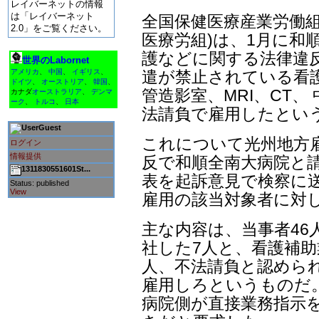
レイバーネットの情報
は「レイバーネット
全国保健医療産業労働組
2.0」をご覧ください。
医療労組)は、1月に和
護などに関する法律違
世界のLabornet
遣が禁止されている看
アメリカ
、
中国
、
イギリス
、
ドイツ
、
オーストリア
、
韓国
、
管造影室、MRI、CT
カナダ
オーストラリア
、
デンマ
ーク
、
トルコ
、
日本
法請負で雇用したとい
Guest
これについて光州地方雇
ログイン
情報提供
反で和順全南大病院と請
1311830551601St...
表を起訴意見で検察に
Status: published
View
雇用の該当対象者に対
主な内容は、当事者46人
社した7人と、看護補助
人、不法請負と認められ
雇用しろというものだ
病院側が直接業務指示