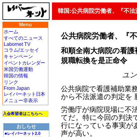
韓国:公共病院労働者、『不法
Menu
ホーム
公共病院労働者、『
すべてのニュース
Labornet TV
和順全南大病院の看護補
コラム/エッセイ
キャンペーン
規職転換を是正命令
イベントカレンダー
米国労働運動
ユン・
韓国の情報
リンク
公共病院で看護補助業
From Japan
レイバーネット日本
から不法派遣の判定を 
メニュー非表示
労働庁が病院現場に不
入会希望者はこちらへ
てだ。特に今回の判決
行になっている事実が
おしらせ
声が高い。
■レイバーネット2.0