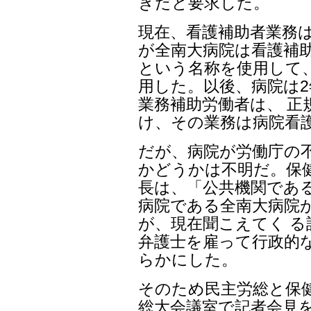
きだと要求した。
現在、看護補助者業務
が全南大病院は看護補助
という名称を使用して
用した。以後、病院は
業務補助労働者は、 正
け、その業務は病院看
だが、病院が労働庁の
かどうかは不明だ。保
長は、「公共機関であ
病院である全南大病院
が、現在聞こえてく 
弁護士を雇って行政的
らかにした。
そのため民主労総と保健
総大会議室で記者会見を