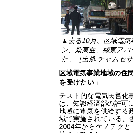
▲去る10月、区域電気
ン、新東亜、極東アパ
た。［出処:チャムセ
区域電気事業地域の住
を受けたい」
テスト的な電気民営化
は、知識経済部の許可
地域に電気を供給する政策
域で実施されている。
2004年からケノテク