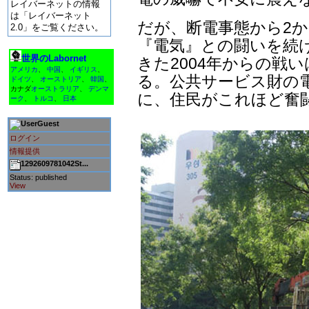
レイバーネットの情報
は「レイバーネット
だが、断電事態から2
2.0」をご覧ください。
『電気』との闘いを続
世界のLabornet
きた2004年からの戦
アメリカ
、
中国
、
イギリス
、
る。公共サービス財の
ドイツ
、
オーストリア
、
韓国
、
カナダ
オーストラリア
、
デンマ
に、住民がこれほど奮闘
ーク
、
トルコ
、
日本
Guest
ログイン
情報提供
1292609781042St...
Status: published
View