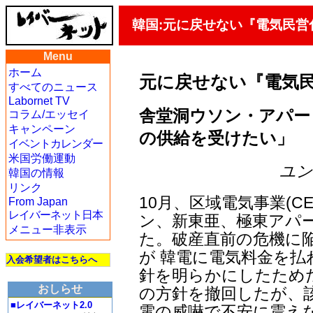
韓国:元に戻せない『電気民営
Menu
ホーム
元に戻せない『電気
すべてのニュース
Labornet TV
舎堂洞ウソン・アパー
コラム/エッセイ
キャンペーン
の供給を受けたい」
イベントカレンダー
米国労働運動
ユン・
韓国の情報
リンク
10月、区域電気事業(C
From Japan
レイバーネット日本
ン、新東亜、極東アパ
メニュー非表示
た。破産直前の危機に
が 韓電に電気料金を払
入会希望者はこちらへ
針を明らかにしたため
おしらせ
の方針を撤回したが、
■レイバーネット2.0
電の威嚇で不安に震え