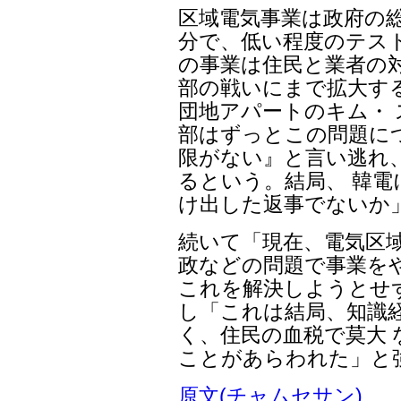
区域電気事業は政府の
分で、低い程度のテス
の事業は住民と業者の
部の戦いにまで拡大す
団地アパートのキム・
部はずっとこの問題に
限がない』と言い逃れ
るという。結局、 韓
け出した返事でないか
続いて「現在、電気区域
政などの問題で事業を
これを解決しようとせ
し「これは結局、知識
く、住民の血税で莫大
ことがあらわれた」と
原文(チャムセサン)