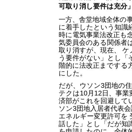
可取り消し要件は充分
一方、舎堂地域全体の
に着手したという知識
時に電気事業法改正も念
気委員会のある関係者
取り消すが、現在、 
う要件がない」とし「
階的に法改正までする
にした。
だが、ウソン3団地の
テクは10月12日、事
済部がこれを回避して
ソン3団地入居者代表
エネルギー変更許可を
話した」とし「だが知
を申請したのに、全体