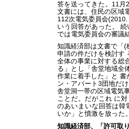
答を送ってきた。11月
文書には、住民の区域電
112次電気委員会(2010
いう回答があった。 続
では電気委員会の審議
知識経済部は文書で「(
申請の件だけを検討す 
全体の事業に対する総
る」とし「舎堂地域全
作業に着手した」と 
ン・アパート3団地だけ
舎堂洞一帯の区域電気
ことだ。だがこれ に
のあいまいな回答は韓
いか」と憤激を放った
知識経済部、「許可取り