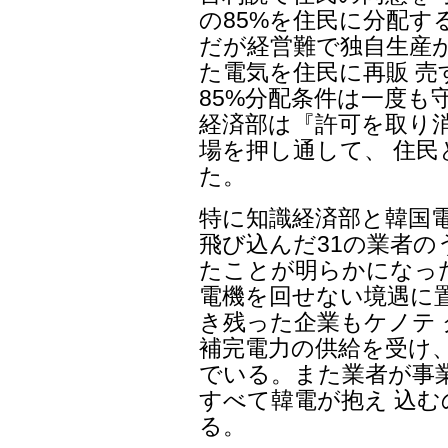
の85%を住民に分配す
だが経営難で独自生産
た電気を住民に再販 
85%分配条件は一度も
経済部は『許可を取り
場を押し通して、 住民
た。
特に知識経済部と韓国
飛び込んだ31の業者の
たことが明らかになっ
電機を回せない境遇に
き残った企業もケノテ
補完電力の供給を受け
でいる。また業者が事
すべて韓電が抱え 込
る。