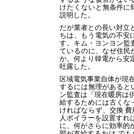
けたくないと無条件に
説明した。
だが業者との長い対立
ちは、もう電気の不安
す。キム・ヨンヨン監
ているのに、なぜ住民
か。何より韓電から安
吐露した。
区域電気事業自体が現
するには無理があると
ン監査は「現在暖房は
給するためには古くな
ければならず、交換 費
人ボイラーを設置すれば
に、何がさらに効率的
部が支給するわけ で