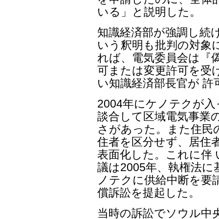
いる」と説明した。
知識経済部が強調し続
いう釈明も批判の対象に
れば、電気委員会は『
可または変更許可を受
い知識経済部長官が 許
2004年にケノテクが
談合して区域電気事業
さがあった。また住民の8
住者を区分せず、居住
表面化した。これに伴 
議は2005年、執権法
ノテクに供給中断を要
償訴訟を提起した。
当時の訴訟でソウル中