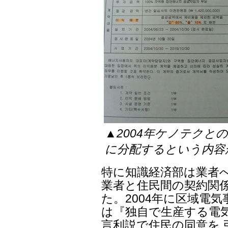
▲2004年ケノテクと
に分配するという内容
特に知識経済部は業者
業者と住民間の契約関
た。2004年に区域電
は『独自で生産する電
言利説で住民の同意を