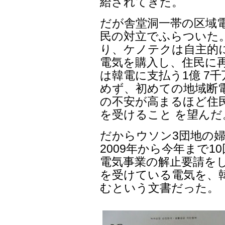
給されてきた。
だが舎堂洞一帯の区域
民の対立でふらついた
り、ケノテクは自主的
電気を購入し、住民に
は韓電に支払う1億 7
めず、初めての地域断
の不安が高まるほど住
を受けること を望んだ
だからウソン3団地の
2009年から今年まで1
電気事業の解止要請を
を受けている電気を、
むという文書だった。