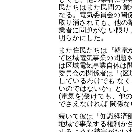
民たちはまた民間の 
なる。電気委員会の関
取り消されても、他の
業者に問題がな い限
明らかにした。
また住民たちは『韓電
て区域電気事業の問題
は区域電気事業自体は
委員会の関係者は「(区
しているわけでも な
いのではないか」とし
(電気を)受けても、他
でさえなければ 関係
続いて彼は「知識経済
地域で事業する権利が
するような被害がない状