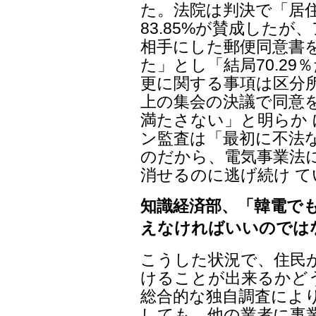
た。法院は判決で「居
83.85%が賛成した
相手にした郵便同意書を
た」とし「結局70.29
更に関する事項は区分所
上の集会の決議で同意
満たさない」と明らか
ン監査は「最初に不法
のだから、電気事業法
消せるのに逃げ続け 
知識経済部、「韓電で
えなければいいのでは
こうした状況で、住民
けることが出来るかど
総合的な独自調査によ
しても、他の業者に事