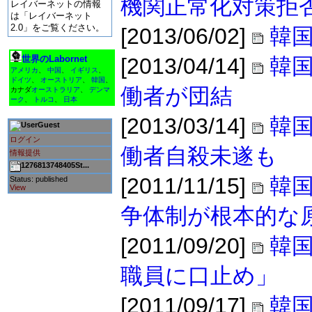
機関正常化対策拒
レイバーネットの情報
は「レイバーネット
2.0」をご覧ください。
[2013/06/02]
韓国
世界のLabornet
[2013/04/14]
韓
アメリカ
、
中国
、
イギリス
、
ドイツ
、
オーストリア
、
韓国
、
働者が団結
カナダ
オーストラリア
、
デンマ
ーク
、
トルコ
、
日本
[2013/03/14]
韓
Guest
ログイン
働者自殺未遂も
情報提供
1276813748405St...
[2011/11/15]
韓国
Status: published
View
争体制が根本的な
[2011/09/20]
韓
職員に口止め」
[2011/09/17]
韓国