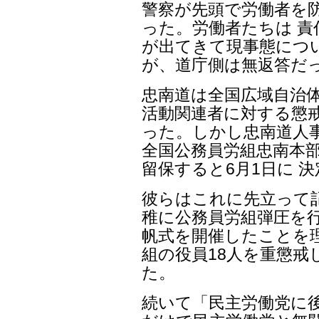
警察が先頭で労働者を
った。労働者たちは 
が出てきて現事態につ
が、道庁側は無返答だ
忠南道は全国広域自治
活動関連者に対する懲
った。しかし忠南道人
全国公務員労組忠南本
留保すると6月1日に 
彼らはこれに先立って
稚に公務員労組弾圧を行っ
帆式を開催したことを
組の役員18人を重懲
た。
続いて「民主労働党に