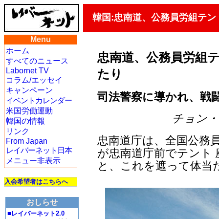
韓国:忠南道、公務員労組テ
Menu
ホーム
忠南道、公務員労組
すべてのニュース
Labornet TV
たり
コラム/エッセイ
キャンペーン
司法警察に導かれ、戦
イベントカレンダー
米国労働運動
チョン・ジェ
韓国の情報
リンク
忠南道庁は、全国公務員
From Japan
レイバーネット日本
が忠南道庁前でテント
メニュー非表示
と、これを遮って体当
入会希望者はこちらへ
おしらせ
■レイバーネット2.0