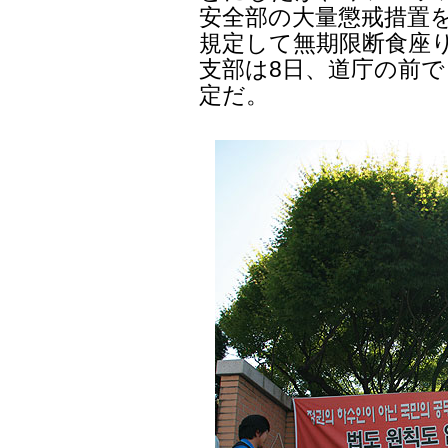
安全部の大量懲戒措置を
規定して無期限断食座
支部は8日、道庁の前で
定だ。