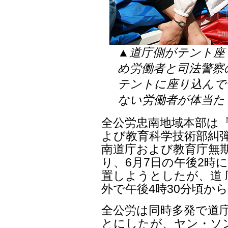
▲道庁側がテント座
め労働者と司法警察
テントに座り込んで
ない労働者が体当た
全公労忠南地域本部は
よび教育科学技術部糾弾
南道庁および教育庁無
り、6月7日の午後2時
置しようとしたが、道
外で午後4時30分頃か
全公労は同時多発で道
とにしたが、ヤン・ソン