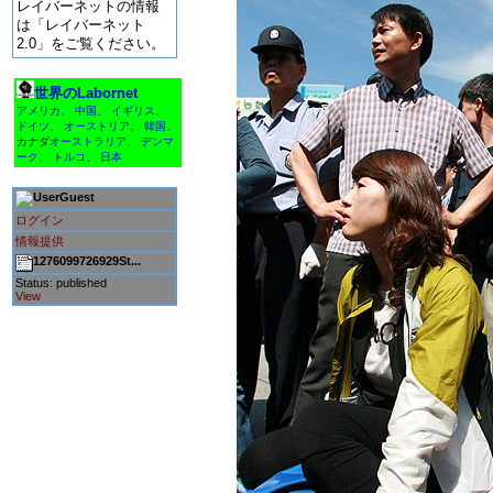
レイバーネットの情報
は「レイバーネット
2.0」をご覧ください。
世界のLabornet
アメリカ
、
中国
、
イギリス
、
ドイツ
、
オーストリア
、
韓国
、
カナダ
オーストラリア
、
デンマ
ーク
、
トルコ
、
日本
Guest
ログイン
情報提供
1276099726929St...
Status: published
View