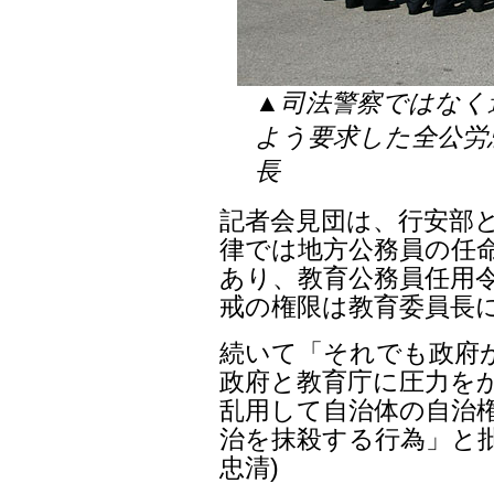
▲司法警察ではなく
よう要求した全公労
長
記者会見団は、行安部
律では地方公務員の任命
あり、教育公務員任用
戒の権限は教育委員長
続いて「それでも政府
政府と教育庁に圧力を
乱用して自治体の自治権
治を抹殺する行為」と批
忠清)