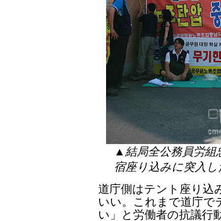
▲結局全公務員労組
宿座り込みに突入し
道庁側はテント座り込
いい。これまで道庁で
い」と労働者の抗議行