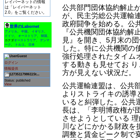
レイバーネットの情報
公共部門団体協約解止
は「レイバーネット
2.0」をご覧ください。
が、民主労総公共運輸連
政府闘争を始める。公共
世界のLabornet
『公共機関団体協約解
アメリカ
、
中国
、
イギリス
、
ドイツ
、
オーストリア
、
韓国
、
見』を開き、5月末の団
カナダ
オーストラリア
、
デンマ
ーク
、
トルコ
、
日本
した。特に公共機関の使
強行処理されたタイム
Guest
する動きも見せてお 
ログイン
情報提供
方が見えない状況だ。
1273511798611St...
Status: published
公共運輸連盟は、公共
View
よりストライキの誘導
いると糾弾した。公共
長は、「李明博政権が
させようとしている 理
川などにかかる財政を
調整と賃金ピーク制で