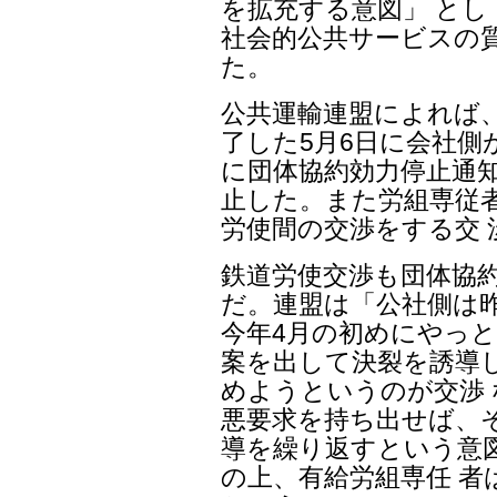
を拡充する意図」 と
社会的公共サービスの
た。
公共運輸連盟によれば
了した5月6日に会社側
に団体協約効力停止通
止した。また労組専従
労使間の交渉をする交
鉄道労使交渉も団体協
だ。連盟は「公社側は昨
今年4月の初めにやっと
案を出して決裂を誘導
めようというのが交渉
悪要求を持ち出せば、そ
導を繰り返すという意
の上、有給労組専任 者