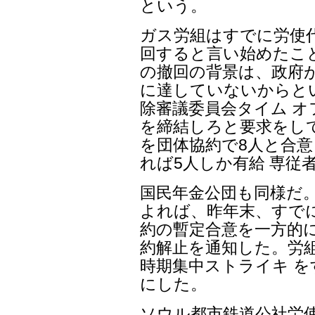
という。
ガス労組はすでに労使
回すると言い始めたこ
の撤回の背景は、政府が
に達していないからと
除審議委員会タイム 
を締結しろと要求をし
を団体協約で8人と合
れば5人しか有給 専従
国民年金公団も同様だ
よれば、昨年末、すで
約の暫定合意を一方的に
約解止を通知した。労
時期集中ストライキ 
にした。
ソウル都市鉄道公社労使