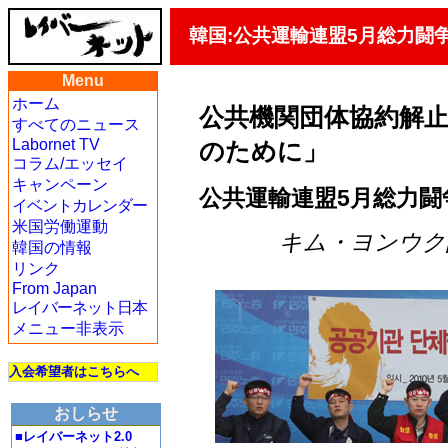
韓国:公共運輸連盟5月総力闘
Menu
ホーム
公共機関団体協約解止
すべてのニュース
Labornet TV
のために」
コラム/エッセイ
キャンペーン
公共運輸連盟5月総力闘
イベントカレンダー
米国労働運動
キム・ヨンウク記者
韓国の情報
リンク
From Japan
レイバーネット日本
メニュー非表示
入会希望者はこちらへ
おしらせ
■レイバーネット2.0