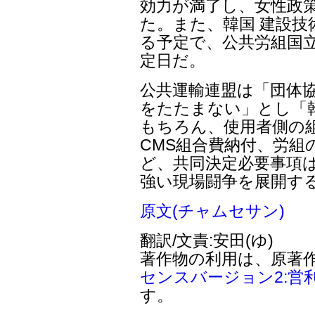
効力が満了し、女性政策
た。また、韓国 建設技
る予定で、公共労組国立
定日だ。
公共運輸連盟は「団体
をたたまない」とし「
もちろん、使用者側の
CMS組合費納付、労組
ど、共同決定必要事項は
強い現場闘争を展開す
原文(チャムセサン)
翻訳/文責:安田(ゆ)
著作物の利用は、原著
センスバージョン2:営
す。