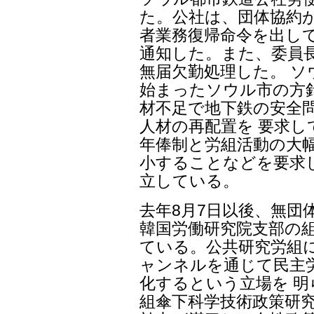
た。公社は、団体協約が
者業務復帰命令を出し
通知した。また、委員
無届欠勤処理した。 ソ
始まったソウル市の方
材不足で地下鉄の安全
人材の再配置を 要求
年俸制と労組活動の大幅
小することなどを要求
立している。
去年8月7日以後、無団
韓国労働研究院支部の組
ている。公共研究労組
ャンネルを通じて民主
化するという立場を 
組傘下科学技術政策研究