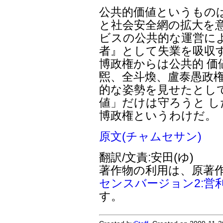
公共的価値というもの
と社会安全網の拡大を意
ビスの公共的な運営に
者』として失業を吸収
博政権からは公共的 
煕、全斗煥、盧泰愚政権
的な姿勢を見せたとし
値」だけは守ろうと 
博政権というわけだ。
原文(チャムセサン)
翻訳/文責:安田(ゆ)
著作物の利用は、原著
センスバージョン2:営
す。