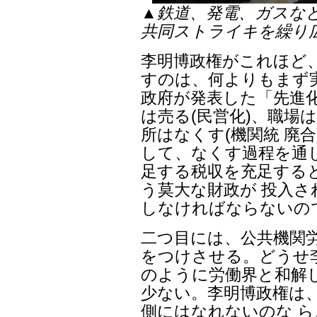
▲鉄道、発電、ガスな
共同ストライキを繰り
李明博政権がこれほど
すのは、何よりもまず
政府が発表した「先進
は売る(民営化)、職場
所はなくす(機関統 廃
して、なくす過程を通
足する税収を充足する
う莫大な財政が 投入さ
しなければならないの
二つ目には、公共機関
をつけさせる。どうせ
のように労働界と和解
少ない。李明博政権は
側にはなれないのな 