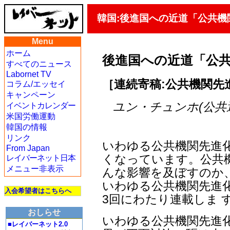
韓国:後進国への近道「公共機
Menu
ホーム
後進国への近道「公
すべてのニュース
Labornet TV
［連続寄稿:公共機関先進
コラム/エッセイ
キャンペーン
ユン・チュンホ(公共運輸
イベントカレンダー
米国労働運動
韓国の情報
リンク
いわゆる公共機関先進
From Japan
くなっています。公共
レイバーネット日本
メニュー非表示
んな影響を及ぼすのか
いわゆる公共機関先進
入会希望者はこちらへ
3回にわたり連載しま 
おしらせ
いわゆる公共機関先進
■レイバーネット2.0