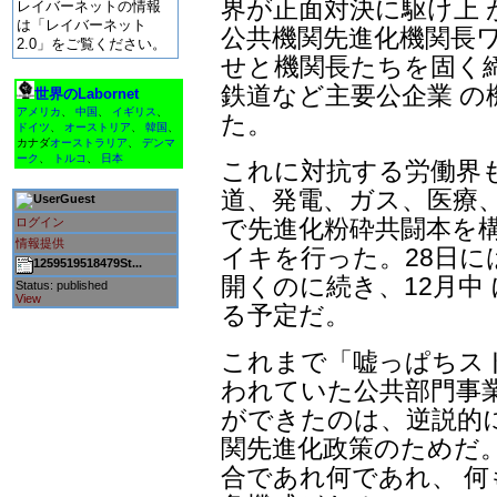
界が正面対決に駆け上 
レイバーネットの情報
は「レイバーネット
公共機関先進化機関長
2.0」をご覧ください。
せと機関長たちを固く
鉄道など主要公企業 の
世界のLabornet
アメリカ
、
中国
、
イギリス
、
た。
ドイツ
、
オーストリア
、
韓国
、
カナダ
オーストラリア
、
デンマ
ーク
、
トルコ
、
日本
これに対抗する労働界
道、発電、ガス、医療、
Guest
で先進化粉砕共闘本を構
ログイン
情報提供
イキを行った。28日に
1259519518479St...
開くのに続き、12月中
Status: published
View
る予定だ。
これまで「嘘っぱちス
われていた公共部門事
ができたのは、逆説的
関先進化政策のためだ
合であれ何であれ、 