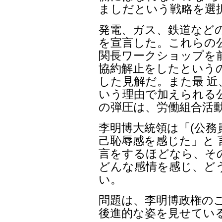
ましだという戦略を選
発電、ガス、鉄道など
を宣言した。これらの公
関長ワークショップを
協約解止をしたという
した見解だ。また最 近
いう理由で加えられる
の弾圧は、労働組合活
李明博大統領は「(公務
己恥辱感を感じた」と
言をするほどなら、そ
どんな感情を感じ、ど
い。
問題は、李明博政権の
後進的な姿を見せてい