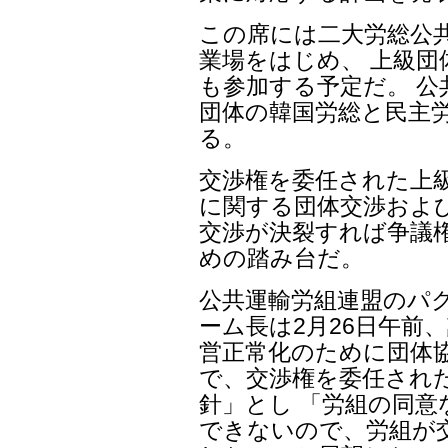
この席には二大労総公共
業場をはじめ、 上級
も参加する予定だ。 
団体の韓国労総と民主
る。
交渉権を委任された上
に関する団体交渉およ
交渉が決裂すれば争議
めの踏み台だ。
公共運輸労組連盟のパ
ーム長は2月26日午前
営正常化のために団体
で、交渉権を委任され
針」とし 「労組の同
できないので、労組が