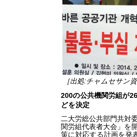
［出処:チャムセサン
200の公共機関労組が2
どを決定
二大労総公共部門共対委
関労組代表者大会」を開
策に対応する計画を発