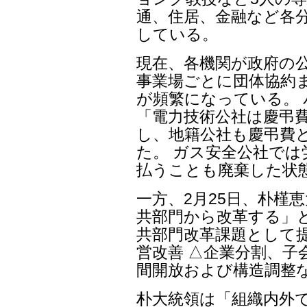
通、住居、金融など各
している。
現在、各機関が政府の
事業場ごとに団体協約
が頻繁になっている。 
「電力技術公社は慶弔
し、地籍公社も慶弔費
た。 ガス安全公社で
払うことも廃棄した状
一方、2月25日、朴槿
共部門から改革する」
共部門改革課題として
営改善 △企業分割、子
間開放および構造調整
朴大統領は「組織内外