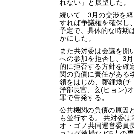
れない」と展望した。
続いて「3月の交渉を経
すれば争議権を確保し、
予定で、具体的な時期
かにした。
また共対委は会議を開
への参加を拒否し、3
的に拒否する方針を確
関の負債に責任がある李
領をはじめ、鄭鍾煥(チ
洋部長官、玄(ヒョン)
罪で告発する。
公共機関の負債の原因
も並行する。 共対委は
オ・ゴノ共同運営委員
ョング教授など5人の