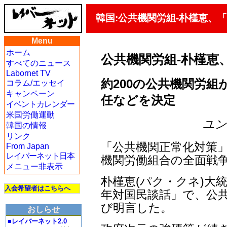
韓国:公共機関労組-朴槿恵、
Menu
ホーム
公共機関労組-朴槿恵
すべてのニュース
Labornet TV
約200の公共機関労組が
コラム/エッセイ
キャンペーン
任などを決定
イベントカレンダー
米国労働運動
ユン・
韓国の情報
リンク
「公共機関正常化対策
From Japan
レイバーネット日本
機関労働組合の全面戦
メニュー非表示
朴槿恵(パク・クネ)大統
入会希望者はこちらへ
年対国民談話」で、公
び明言した。
おしらせ
■レイバーネット2.0