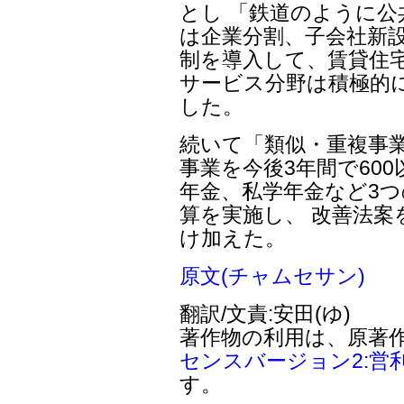
とし 「鉄道のように
は企業分割、子会社新
制を導入して、賃貸住
サービス分野は積極的
した。
続いて「類似・重複事
事業を今後3年間で60
年金、私学年金など3
算を実施し、 改善法
け加えた。
原文(チャムセサン)
翻訳/文責:安田(ゆ)
著作物の利用は、原著
センスバージョン2:営
す。