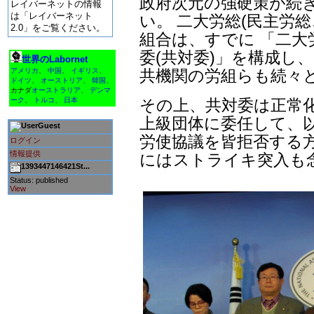
政府次元の強硬策が続
レイバーネットの情報
は「レイバーネット
い。 二大労総(民主労
2.0」をご覧ください。
組合は、すでに 「二大
委(共対委)」を構成し
世界のLabornet
共機関の労組らも続々
アメリカ
、
中国
、
イギリス
、
ドイツ
、
オーストリア
、
韓国
、
カナダ
オーストラリア
、
デンマ
その上、共対委は正常
ーク
、
トルコ
、
日本
上級団体に委任して、
Guest
労使協議を皆拒否する方
ログイン
情報提供
にはストライキ突入も
1393447146421St...
Status: published
View