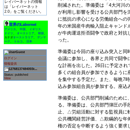
レイバーネットの情報
削減された。準備委は「4大河川
は「レイバーネット
2.0」をご覧ください。
が利用し影響を受ける公共部門を
に抵抗の求心になる労働組合への弾
世界のLabornet
年の米国産牛肉輸入阻止キャンド
アメリカ
、
中国
、
イギリス
、
が牛肉運送拒否闘争で政府と対抗
ドイツ
、
オーストリア
、
韓国
、
カナダ
オーストラリア
、
デンマ
った。
ーク
、
トルコ
、
日本
準備委は今回の座り込み突入と同
Guest
会議に参加し、各界と共同で闘争
ログイン
情報提供
な計画を出した。26日に予定され
1276813748405St...
多くの組合員が参加できるように
Status: published
View
を集中する予定だ。また、毎晩7
込み参加組合員が参加する。座込
準備委は、公共部門削減のために
る。準備委は、公共部門弾圧の手
止、△労組活動に対する監視員に
公共機関経営評価、△欺瞞的な年
権の否定を中断するよう強く要求