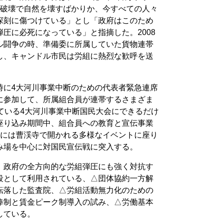
の破壊で自然を壊すばかりか、今すべての人々
深刻に傷つけている」とし「政府はこのため
圧に必死になっている」と指摘した。2008
ル闘争の時、準備委に所属していた貨物連帯
し、キャンドル市民は労組に熱烈な歓呼を送
時に4大河川事業中断のための代表者緊急連席
に参加して、所属組合員が連帯するさまざま
ている4大河川事業中断国民大会にできるだけ
座り込み期間中、組合員への教育と宣伝事業
時には曹渓寺で開かれる多様なイベントに座り
み場を中心に対国民宣伝戦に突入する。
、政府の全方向的な労組弾圧にも強く対抗す
段として利用されている、△団体協約一方解
転落した監査院、△労組活動無力化のための
俸制と賃金ピーク制導入の試み、△労働基本
している。