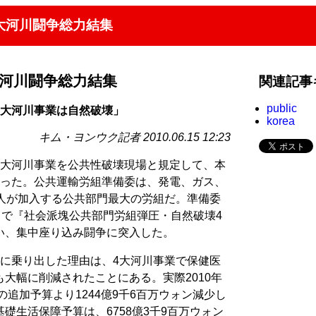
4大河川闘争総力結集
大河川闘争総力結集
関連記事
public
4大河川事業は自然破壊」
korea
キム・ヨンウク記者 2010.06.15 12:23
4大河川事業を公共性破壊現場と規定して、本
わった。公共運輸労組準備委は、発電、ガス、
万人が加入する公共部門最大の労組だ。準備委
、で『社会派塊公共部門労組弾圧・自然破壊4
い、集中座り込み闘争に突入した。
的に乗り出した理由は、4大河川事業で保健医
大幅に削減されたことにある。実際2010年
の追加予算より1244億9千6百万ウォン減少し
礎生活保障予算は、6758億3千9百万ウォン