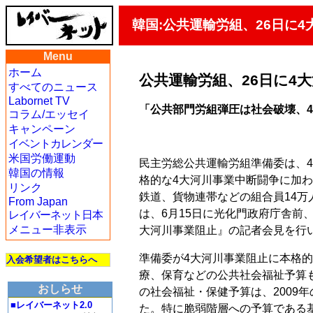
韓国:公共運輸労組、26日に
Menu
ホーム
公共運輸労組、26日に4
すべてのニュース
Labornet TV
「公共部門労組弾圧は社会破壊、
コラム/エッセイ
キャンペーン
イベントカレンダー
米国労働運動
民主労総公共運輸労組準備委は、
韓国の情報
格的な4大河川事業中断闘争に加
リンク
鉄道、貨物連帯などの組合員14
From Japan
は、6月15日に光化門政府庁舎前
レイバーネット日本
メニュー非表示
大河川事業阻止』の記者会見を行
準備委が4大河川事業阻止に本格
入会希望者はこちらへ
療、保育などの公共社会福祉予算も
おしらせ
の社会福祉・保健予算は、2009年
■レイバーネット2.0
た。特に脆弱階層への予算である基