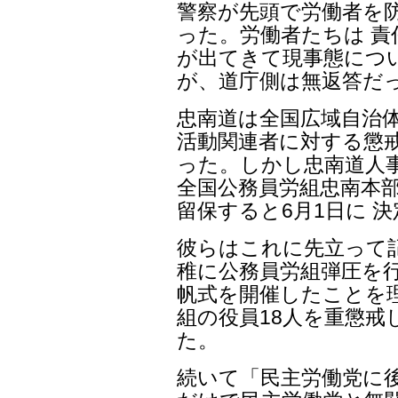
警察が先頭で労働者を
った。労働者たちは 
が出てきて現事態につ
が、道庁側は無返答だ
忠南道は全国広域自治
活動関連者に対する懲
った。しかし忠南道人
全国公務員労組忠南本
留保すると6月1日に 
彼らはこれに先立って
稚に公務員労組弾圧を行っ
帆式を開催したことを
組の役員18人を重懲
た。
続いて「民主労働党に