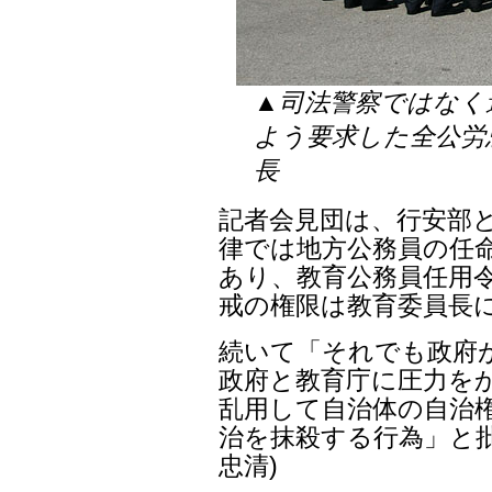
▲司法警察ではなく
よう要求した全公労
長
記者会見団は、行安部
律では地方公務員の任命
あり、教育公務員任用
戒の権限は教育委員長
続いて「それでも政府
政府と教育庁に圧力を
乱用して自治体の自治権
治を抹殺する行為」と批
忠清)