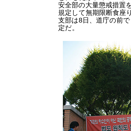
安全部の大量懲戒措置を
規定して無期限断食座
支部は8日、道庁の前で
定だ。