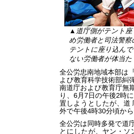
▲道庁側がテント座
め労働者と司法警察
テントに座り込んで
ない労働者が体当た
全公労忠南地域本部は
よび教育科学技術部糾弾
南道庁および教育庁無
り、6月7日の午後2時
置しようとしたが、道
外で午後4時30分頃か
全公労は同時多発で道
とにしたが、ヤン・ソン