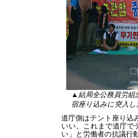
▲結局全公務員労組
宿座り込みに突入し
道庁側はテント座り込
いい。これまで道庁で
い」と労働者の抗議行