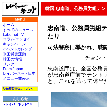
韓国:忠南道、公務員労組テ
Menu
ホーム
忠南道、公務員労組
すべてのニュース
Labornet TV
たり
コラム/エッセイ
キャンペーン
司法警察に導かれ、戦
イベントカレンダー
米国労働運動
チョン・ジェ
韓国の情報
リンク
忠南道庁は、全国公務員
From Japan
レイバーネット日本
が忠南道庁前でテント
メニュー非表示
と、これを遮って体当
入会希望者はこちらへ
おしらせ
■レイバーネット2.0