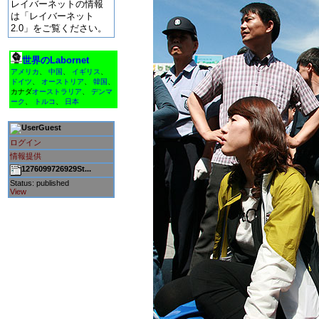
レイバーネットの情報
は「レイバーネット
2.0」をご覧ください。
世界のLabornet
アメリカ
、
中国
、
イギリス
、
ドイツ
、
オーストリア
、
韓国
、
カナダ
オーストラリア
、
デンマ
ーク
、
トルコ
、
日本
Guest
ログイン
情報提供
1276099726929St...
Status: published
View