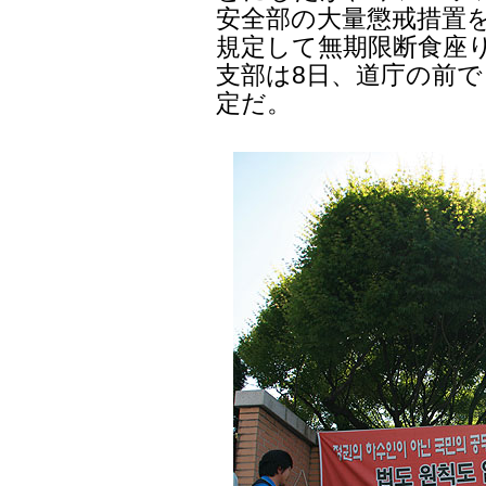
安全部の大量懲戒措置を
規定して無期限断食座
支部は8日、道庁の前で
定だ。