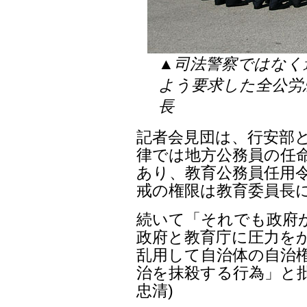
▲司法警察ではなく
よう要求した全公労
長
記者会見団は、行安部
律では地方公務員の任命
あり、教育公務員任用
戒の権限は教育委員長
続いて「それでも政府
政府と教育庁に圧力を
乱用して自治体の自治権
治を抹殺する行為」と批
忠清)