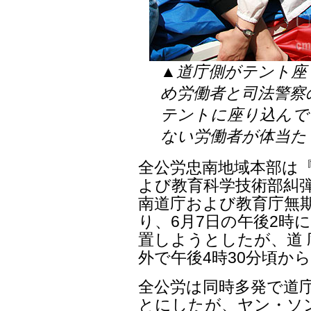
▲道庁側がテント座
め労働者と司法警察
テントに座り込んで
ない労働者が体当た
全公労忠南地域本部は
よび教育科学技術部糾弾
南道庁および教育庁無
り、6月7日の午後2時
置しようとしたが、道
外で午後4時30分頃か
全公労は同時多発で道
とにしたが、ヤン・ソン