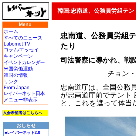
韓国:忠南道、公務員労組テ
Menu
ホーム
忠南道、公務員労組
すべてのニュース
Labornet TV
たり
コラム/エッセイ
キャンペーン
司法警察に導かれ、戦
イベントカレンダー
米国労働運動
チョン・ジェ
韓国の情報
リンク
忠南道庁は、全国公務員
From Japan
レイバーネット日本
が忠南道庁前でテント
メニュー非表示
と、これを遮って体当
入会希望者はこちらへ
おしらせ
■レイバーネット2.0