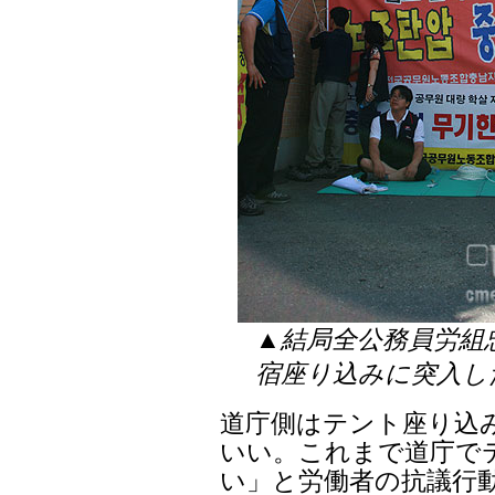
▲結局全公務員労組
宿座り込みに突入し
道庁側はテント座り込
いい。これまで道庁で
い」と労働者の抗議行