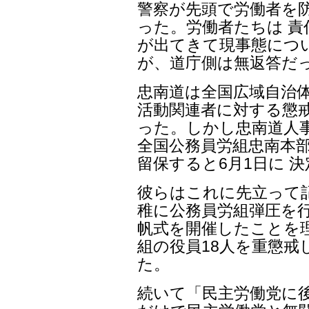
警察が先頭で労働者を
った。労働者たちは 
が出てきて現事態につ
が、道庁側は無返答だ
忠南道は全国広域自治
活動関連者に対する懲
った。しかし忠南道人
全国公務員労組忠南本
留保すると6月1日に 
彼らはこれに先立って
稚に公務員労組弾圧を行っ
帆式を開催したことを
組の役員18人を重懲
た。
続いて「民主労働党に