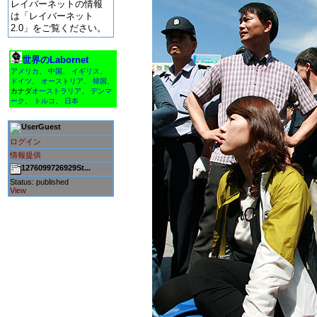
レイバーネットの情報
は「レイバーネット
2.0」をご覧ください。
世界のLabornet
アメリカ
、
中国
、
イギリス
、
ドイツ
、
オーストリア
、
韓国
、
カナダ
オーストラリア
、
デンマ
ーク
、
トルコ
、
日本
Guest
ログイン
情報提供
1276099726929St...
Status: published
View