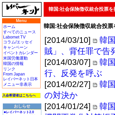
韓国:社会保険徴収統合投票を
Menu
韓国:社会保険徴収統合投
ホーム
すべてのニュース
Labornet TV
[2014/03/10]
韓国
コラム/エッセイ
キャンペーン
賊」、背任罪で告
イベントカレンダー
米国労働運動
[2014/03/07]
韓
韓国の情報
リンク
行、反発を呼ぶ
From Japan
レイバーネット日本
[2014/02/27]
韓国
メニュー非表示
の対決か
入会希望者はこちらへ
[2014/01/24]
韓
おしらせ
■レイバーネット2.0