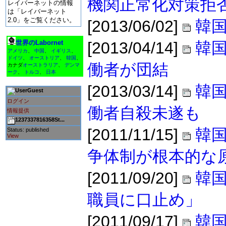
機関正常化対策拒
レイバーネットの情報
は「レイバーネット
2.0」をご覧ください。
[2013/06/02]
韓国
世界のLabornet
[2013/04/14]
韓
アメリカ
、
中国
、
イギリス
、
ドイツ
、
オーストリア
、
韓国
、
働者が団結
カナダ
オーストラリア
、
デンマ
ーク
、
トルコ
、
日本
[2013/03/14]
韓
Guest
ログイン
働者自殺未遂も
情報提供
1237337816358St...
[2011/11/15]
韓国
Status: published
View
争体制が根本的な
[2011/09/20]
韓
職員に口止め」
[2011/09/17]
韓国