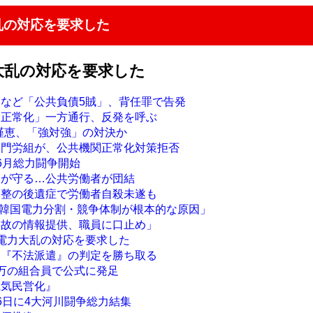
乱の対応を要求した
大乱の対応を要求した
クなど「公共負債5賊」、背任罪で告発
関正常化」一方通行、反発を呼ぶ
朴槿恵、「強対強」の対決か
部門労組が、公共機関正常化対策拒否
6月総力闘争開始
ちが守る…公共労働者が団結
調整の後遺症で労働者自殺未遂も
 「韓国電力分割・競争体制が根本的な原因」
事故の情報提供、職員に口止め」
も電力大乱の対応を要求した
、『不法派遣』の判定を勝ち取る
5万の組合員で公式に発足
電気民営化』
6日に4大河川闘争総力結集