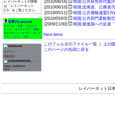
[2010/06/16]
韓国:公共研究所代案
レイバーネットの情報
は「レイバーネット
[2010/06/10]
韓国:忠南道、公務員
2.0」をご覧ください。
[2010/05/11]
韓国:公共運輸連盟5
[2010/05/03]
韓国:公共部門柔軟勤
世界のLabornet
[2009/11/30]
韓国:後進国への近道
アメリカ
、
中国
、
イギリス
、
ドイツ
、
オーストリア
、
韓国
、
カナダ
オーストラリア
、
デンマ
Next items
ーク
、
トルコ
、
日本
このフォルダのファイル一覧
｜
上の
Guest
このページの先頭に戻る
ログイン
情報提供
1316244920919St...
Status: published
View
レイバーネット日本