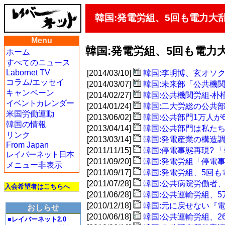
韓国:発電労組、5回も電力大
Menu
韓国:発電労組、5回も電力
ホーム
すべてのニュース
Labornet TV
[2014/03/10]
韓国:李明博、玄オソ
コラム/エッセイ
[2014/03/07]
韓国:未来部「公共機
キャンペーン
[2014/02/27]
韓国:公共機関労組-
イベントカレンダー
[2014/01/24]
韓国:二大労総の公共
米国労働運動
[2013/06/02]
韓国:公共部門1万人が
韓国の情報
[2013/04/14]
韓国:公共部門は私た
リンク
[2013/03/14]
韓国:発電産業の構造
From Japan
[2011/11/15]
韓国:停電事態再現?
レイバーネット日本
[2011/09/20]
韓国:発電労組「停電
メニュー非表示
[2011/09/17]
韓国:発電労組、5回
[2011/07/28]
韓国:公共病院労働者
入会希望者はこちらへ
[2011/06/28]
韓国:公共運輸労組、
[2010/12/18]
韓国:元に戻せない『
おしらせ
[2010/06/18]
韓国:公共運輸労組、2
■レイバーネット2.0