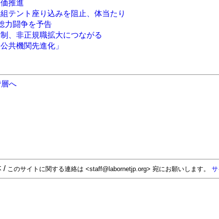
評価推進
労組テント座り込みを阻止、体当たり
月総力闘争を予告
労制、非正規職拡大につながる
「公共機関先進化」
階層へ
 /
このサイトに関する連絡は <staff@labornetjp.org> 宛にお願いします。
サ