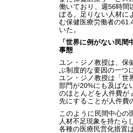
働いており、週56時間
ぼる。足りない人材に
む保健医療労働者の61
いた。
「世界に例がない民間
事態
ユン・ジノ教授は、保
ぶ制度的な要因の一つ
ユン・ジノ教授は「世
部門が20%にも及ばな
のほとんどを人件費が
先にすることが人件費
このように民間中心の
人材不足現象を持たら
各種の医療民営化措置は