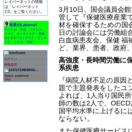
レイバーネットの情報
は「レイバーネット
3月10日、国会議員会
2.0」をご覧ください。
管して『保健医療産業で
材を確保するための国
世界のLabornet
アメリカ
、
中国
、
イギリス
、
日の討論会には労働組
ドイツ
、
オーストリア
、
韓国
、
白血病患友会、保健 福
カナダ
オーストラリア
、
デンマ
ーク
、
トルコ
、
日本
ど、業界、患者、政府、
Guest
高強度・長時間労働に保
ログイン
情報提供
系疾患
1237271296484St...
Status: published
『病院人材不足の原因
View
題で主題発表をしたユ
よれば、1人当り国民
師の数は2人で、OEC
国平均水準に上げるには
ならない。
また保健医療サービスに