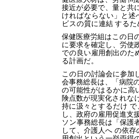
接近が必要で、量と共
ければならない」と述
ビスの質に連結 するた
保健医療労組はこの日の
に要求を確定し、労使政
での良い雇用創出のた
る計画だ。
この日の討論会に参加
会事務総長は、「病院の
の可能性がはるかに高
険点数が現実化されな
持に汲々とするだけ 
し、政府の雇用促進支援
ソン事務総長は「保護
して、介護人へ の依
用創出という一挙両得