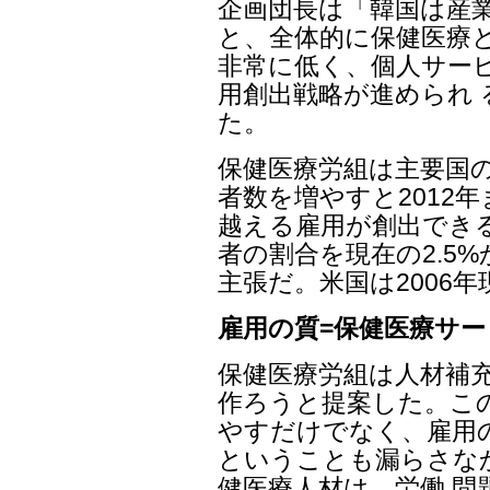
企画団長は「韓国は産業
と、全体的に保健医療と
非常に低く、個人サー
用創出戦略が進められ
た。
保健医療労組は主要国
者数を増やすと2012年
越える雇用が創出でき
者の割合を現在の2.5
主張だ。米国は2006年現
雇用の質=保健医療サ
保健医療労組は人材補
作ろうと提案した。こ
やすだけでなく、雇用
ということも漏らさな
健医療人材は、労働 問