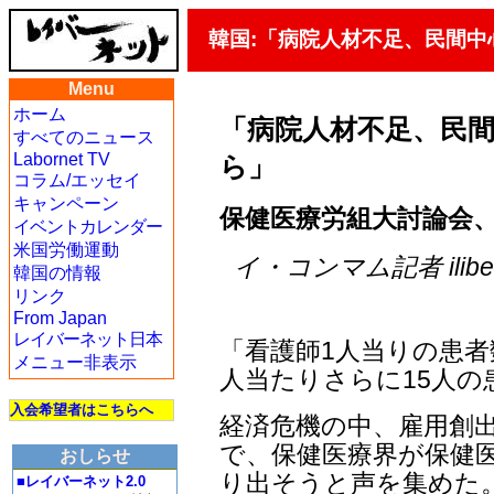
韓国:「病院人材不足、民間
Menu
ホーム
「病院人材不足、民
すべてのニュース
Labornet TV
ら」
コラム/エッセイ
キャンペーン
保健医療労組大討論会
イベントカレンダー
米国労働運動
イ・コンマム記者 iliberty
韓国の情報
リンク
From Japan
レイバーネット日本
「看護師1人当りの患者
メニュー非表示
人当たりさらに15人の
入会希望者はこちらへ
経済危機の中、雇用創
で、保健医療界が保健医
おしらせ
り出そうと声を集めた
■レイバーネット2.0