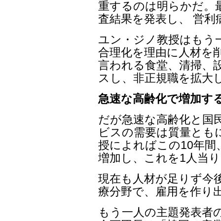
重するのは明らかだ。最
査結果を発表し、 営
ユン・ジノ教授はもう
合理化を理由に人材を
言われる食堂、清掃、
スし、非正規職を拡大
急速な高齢化で増加す
だが急速な高齢化と国
ビスの需要は質量とも
授によればこの10年間
増加し、これを1人当り
現在も人材が足りず今
療分野で、雇用を作り
もう一人の主題発表者