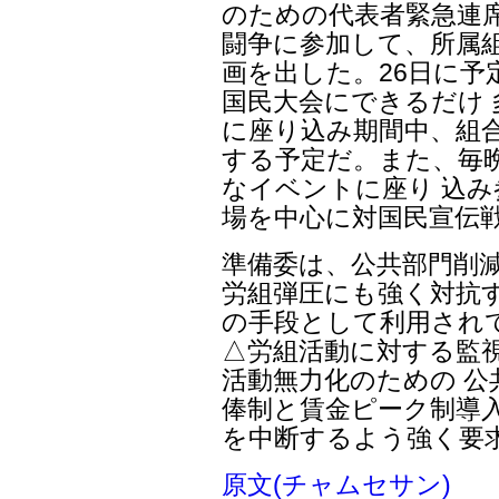
のための代表者緊急連
闘争に参加して、所属
画を出した。26日に予
国民大会にできるだけ
に座り込み期間中、組合
する予定だ。また、毎
なイベントに座り 込
場を中心に対国民宣伝
準備委は、公共部門削
労組弾圧にも強く対抗す
の手段として利用され
△労組活動に対する監
活動無力化のための 公
俸制と賃金ピーク制導入
を中断するよう強く要
原文(チャムセサン)