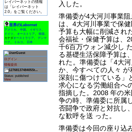
レイバーネットの情報
入した。
は「レイバーネット
2.0」をご覧ください。
準備委が4大河川事業
は、4大河川事業で保健
世界のLabornet
予算も大幅に削減された
アメリカ
、
中国
、
イギリス
、
ドイツ
、
オーストリア
、
韓国
、
会福祉・保健予算は、20
カナダ
オーストラリア
、
デンマ
ーク
、
トルコ
、
日本
千6百万ウォン減少し 
る基礎生活保障予算は、6
Guest
ログイン
れた。準備委は「4大
情報提供
か、今すべての人々 
1276813748405St...
深刻に傷つけている」
Status: published
View
求心になる労働組合へ
指摘した。2008 年
争の時、準備委に所属し
否闘争で政府と対抗し
な歓呼を送 った。
準備委は今回の座り込