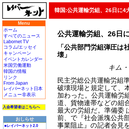
韓国:公共運輸労組、26日に
Menu
ホーム
公共運輸労組、26日
すべてのニュース
Labornet TV
「公共部門労組弾圧は
コラム/エッセイ
キャンペーン
壊」
イベントカレンダー
米国労働運動
キム・ヨ
韓国の情報
リンク
民主労総公共運輸労組
From Japan
破壊現場と規定して、本
レイバーネット日本
加わった。公共運輸労組
メニュー非表示
道、貨物連帯などの組合
入会希望者はこちらへ
最大の労組だ。準備委 
前、で『社会派塊公共部
おしらせ
事業阻止』の記者会見
■レイバーネット2.0