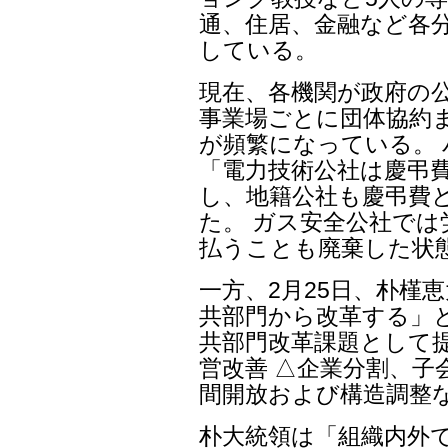
通、住居、金融など各
している。
現在、各機関が政府の
事業場ごとに団体協約
が頻繁になっている。 
「電力技術公社は慶弔
し、地籍公社も慶弔費
た。 ガス安全公社で
払うことも廃棄した状
一方、2月25日、朴槿
共部門から改革する」
共部門改革課題として
営改善 △企業分割、子
間開放および構造調整
朴大統領は「組織内外