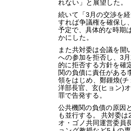
れない」と展望した。
続いて「3月の交渉を経
すれば争議権を確保し、
予定で、具体的な時期
かにした。
また共対委は会議を開
への参加を拒否し、3
的に拒否する方針を確
関の負債に責任がある李
領をはじめ、鄭鍾煥(チ
洋部長官、玄(ヒョン)
罪で告発する。
公共機関の負債の原因
も並行する。 共対委は
オ・ゴノ共同運営委員
ョング教授など5人の