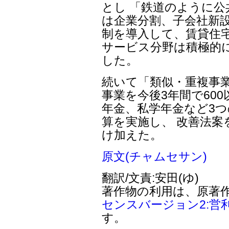
とし 「鉄道のように
は企業分割、子会社新
制を導入して、賃貸住
サービス分野は積極的
した。
続いて「類似・重複事
事業を今後3年間で60
年金、私学年金など3
算を実施し、 改善法
け加えた。
原文(チャムセサン)
翻訳/文責:安田(ゆ)
著作物の利用は、原著
センスバージョン2:営
す。