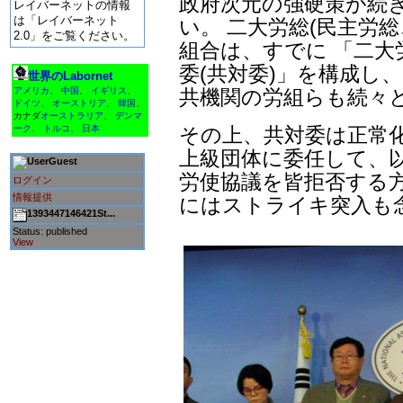
政府次元の強硬策が続
レイバーネットの情報
は「レイバーネット
い。 二大労総(民主労
2.0」をご覧ください。
組合は、すでに 「二大
委(共対委)」を構成し
世界のLabornet
共機関の労組らも続々
アメリカ
、
中国
、
イギリス
、
ドイツ
、
オーストリア
、
韓国
、
カナダ
オーストラリア
、
デンマ
その上、共対委は正常
ーク
、
トルコ
、
日本
上級団体に委任して、
Guest
労使協議を皆拒否する方
ログイン
情報提供
にはストライキ突入も
1393447146421St...
Status: published
View