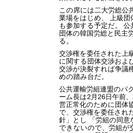
この席には二大労総公共
業場をはじめ、 上級
も参加する予定だ。 
団体の韓国労総と民主
る。
交渉権を委任された上
に関する団体交渉およ
交渉が決裂すれば争議
めの踏み台だ。
公共運輸労組連盟のパ
ーム長は2月26日午前
営正常化のために団体
で、交渉権を委任され
針」とし 「労組の同
できないので、労組が