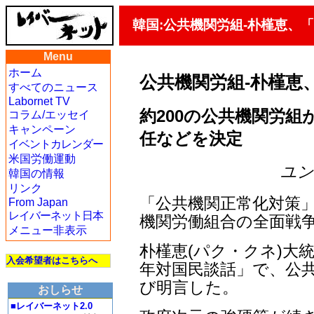
韓国:公共機関労組-朴槿恵、
Menu
ホーム
公共機関労組-朴槿恵
すべてのニュース
Labornet TV
約200の公共機関労組が
コラム/エッセイ
キャンペーン
任などを決定
イベントカレンダー
米国労働運動
ユン・
韓国の情報
リンク
「公共機関正常化対策
From Japan
レイバーネット日本
機関労働組合の全面戦
メニュー非表示
朴槿恵(パク・クネ)大統
入会希望者はこちらへ
年対国民談話」で、公
び明言した。
おしらせ
■レイバーネット2.0