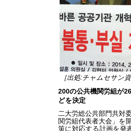
［出処:チャムセサン
200の公共機関労組が2
どを決定
二大労総公共部門共対委
関労組代表者大会」を開
策に対応する計画を発