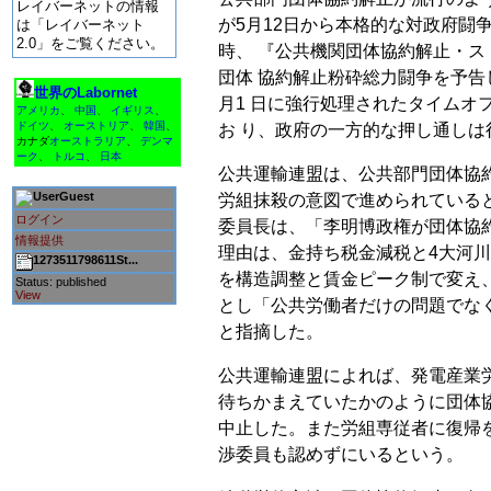
レイバーネットの情報
が5月12日から本格的な対政府闘争
は「レイバーネット
2.0」をご覧ください。
時、 『公共機関団体協約解止・ス
団体 協約解止粉砕総力闘争を予告
世界のLabornet
月1 日に強行処理されたタイムオ
アメリカ
、
中国
、
イギリス
、
ドイツ
、
オーストリア
、
韓国
、
お り、政府の一方的な押し通し
カナダ
オーストラリア
、
デンマ
ーク
、
トルコ
、
日本
公共運輸連盟は、公共部門団体協
Guest
労組抹殺の意図で進められている
ログイン
委員長は、「李明博政権が団体協
情報提供
理由は、金持ち税金減税と4大河
1273511798611St...
を構造調整と賃金ピーク制で変え
Status: published
View
とし「公共労働者だけの問題でな
と指摘した。
公共運輸連盟によれば、発電産業
待ちかまえていたかのように団体
中止した。また労組専従者に復帰
渉委員も認めずにいるという。