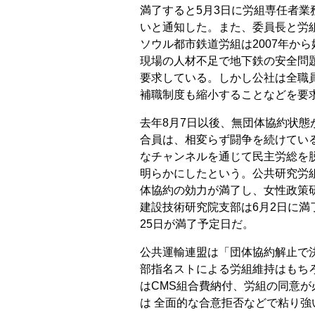
満了すると5月3日に労組専任者
いと通知した。また、委員長と労
ソウル都市鉄道労組は2007年か
現場の人材不足で地下鉄の安全問
要求している。しかし公社は全職
補職制度も縮小することなどを要
去年8月7日以後、無団体協約状
合員は、相変らず闘争を続けてい
なチャンネルを通じて民主労総を
明らかにしたという。公共研究労
体協約の効力が満了し、女性政策
建設技術研究院支部は6月2日に満
25日が満了予定日だ。
公共運輸連盟は「団体協約解止で
部指名ストによる労組維持はもち
はCMS組合費納付、労組の同意
は 全面的な合意拒否などで粘り