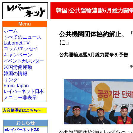
韓国:公共運輸連盟5月総力闘
Menu
ホーム
公共機関団体協約解止、「
すべてのニュース
に」
Labornet TV
コラム/エッセイ
公共運輸連盟5月総力闘争を予告
キャンペーン
イベントカレンダー
キ
米国労働運動
韓国の情報
リンク
From Japan
レイバーネット日本
メニュー非表示
入会希望者はこちらへ
おしらせ
■レイバーネット2.0
公共部門団体協約解止が流行のよ