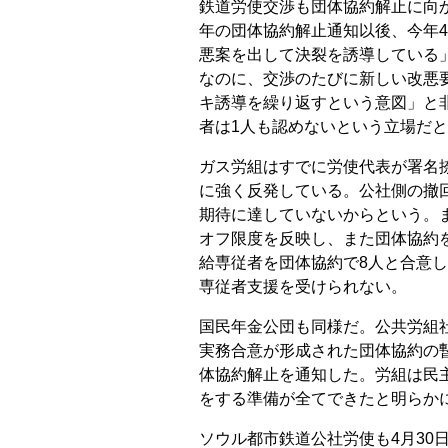
鉄道労使交渉も団体協約解止に向
年の団体協約解止通知以後、今年
悪案を出して決裂を誘導している
なのに、交渉のたびに新しい改悪
キ誘導を繰り返すという意図」と
者は1人も認めないという立場だ
ガス労組はすでに労使代表が署名
に強く反発している。公社側の撤
期待に達していないからという。
オフ限度を反映し、また団体協約
給専従者を団体協約で8人と合意
専従者支援を受けられない。
国民年金公団も同様だ。公共労組
実務合意が形成された団体協約の
体協約解止を通知した。労組は民
をする準備が全てできたと明らか
ソウル都市鉄道公社労使も4月30