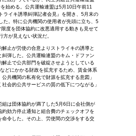
を始める。公共運輸連盟は5月10日午前11
トライキ誘導糾弾記者会見』を開き、5月末の
した。特に公共機関の使用者が先頭に立ち、5
フ限度を団体協約に改悪適用する動きも見せて
は行方が見えない状況だ。
約解止が労使の合意よりストライキの誘導と
と糾弾した。公共運輸連盟のキム・ドファン
約解止で公共部門を破綻させようとしている
川などにかかる財政を拡充するため、賃金体系
、公共機関の私有化で財源を拡充する意図」
く社会的公共サービスの質の低下につながる」
労組は団体協約が満了した5月6日に会社側が
協約効力停止通知と組合費のチェックオフを
を命令した。その上、労使間の交渉をする交