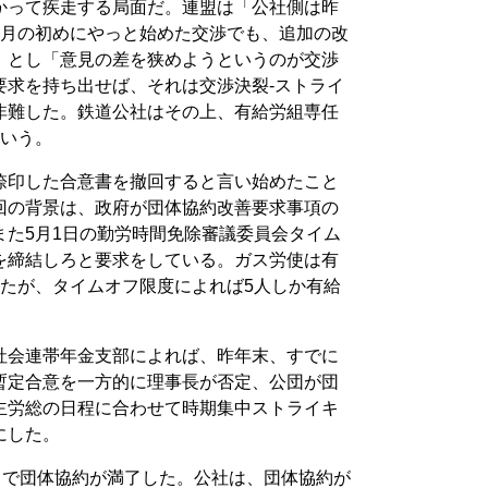
かって疾走する局面だ。連盟は「公社側は昨
4月の初めにやっと始めた交渉でも、追加の改
」とし「意見の差を狭めようというのが交渉
要求を持ち出せば、それは交渉決裂-ストライ
非難した。鉄道公社はその上、有給労組専任
という。
捺印した合意書を撤回すると言い始めたこと
回の背景は、政府が団体協約改善要求事項の
また5月1日の勤労時間免除審議委員会タイム
を締結しろと要求をしている。ガス労使は有
したが、タイムオフ限度によれば5人しか有給
社会連帯年金支部によれば、昨年末、すでに
暫定合意を一方的に理事長が否定、公団が団
主労総の日程に合わせて時期集中ストライキ
にした。
日で団体協約が満了した。公社は、団体協約が