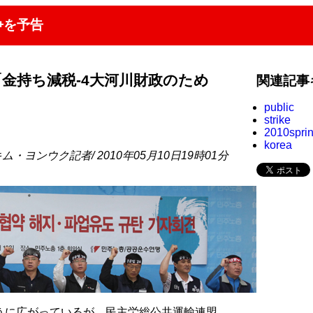
争を予告
金持ち減税-4大河川財政のため
関連記事
public
strike
2010spri
korea
ム・ヨンウク記者/ 2010年05月10日19時01分
うに広がっているが、民主労総公共運輸連盟