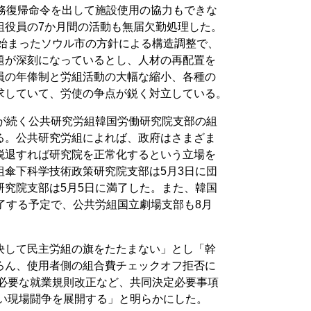
業務復帰命令を出して施設使用の協力もできな
組役員の7か月間の活動も無届欠勤処理した。
ら始まったソウル市の方針による構造調整で、
題が深刻になっているとし、人材の再配置を
員の年俸制と労組活動の大幅な縮小、各種の
求していて、労使の争点が鋭く対立している。
態が続く公共研究労組韓国労働研究院支部の組
る。公共研究労組によれば、政府はさまざま
脱退すれば研究院を正常化するという立場を
組傘下科学技術政策研究院支部は5月3日に団
研究院支部は5月5日に満了した。また、韓国
了する予定で、公共労組国立劇場支部も8月
決して民主労組の旗をたたまない」とし「幹
ろん、使用者側の組合費チェックオフ拒否に
が必要な就業規則改正など、共同決定必要事項
強い現場闘争を展開する」と明らかにした。