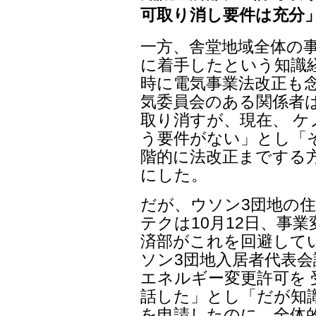
可取り消し要件は充分
一方、舎堂地域全体の
に着手したという知識
時に電気事業法改正も念
気委員会のある関係者
取り消すが、現在、 
う要件がない」とし「
階的に法改正までする
にした。
だが、ウソン3団地の
テクは10月12日、事
済部がこれを回避して
ソン3団地入居者代表
エネルギー変更許可を
話した」とし「だが知
を申請したのに、全体