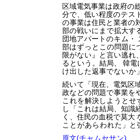
区域電気事業は政府の
分で、低い程度のテス
の事業は住民と業者の
部の戦いにまで拡大す
団地アパートのキム・
部はずっとこの問題に
限がない』と言い逃れ
るという。結局、 韓
け出した返事でないか
続いて「現在、電気区域
政などの問題で事業を
これを解決しようとせ
し「これは結局、知識
く、住民の血税で莫大
ことがあらわれた」と
原文(チャムセサン)