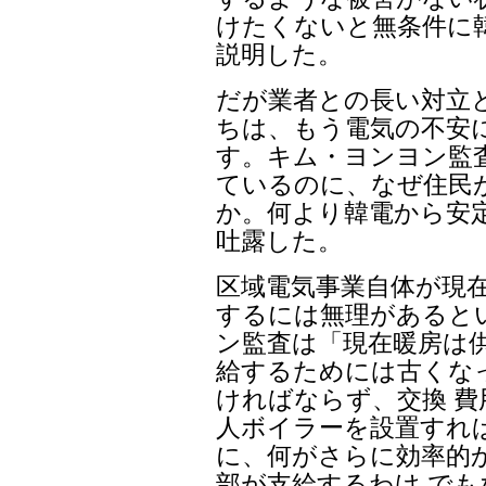
けたくないと無条件に
説明した。
だが業者との長い対立
ちは、もう電気の不安
す。キム・ヨンヨン監
ているのに、なぜ住民
か。何より韓電から安
吐露した。
区域電気事業自体が現
するには無理があると
ン監査は「現在暖房は
給するためには古くな
ければならず、交換 費
人ボイラーを設置すれば
に、何がさらに効率的
部が支給するわけ で