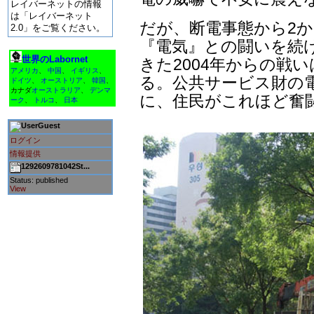
レイバーネットの情報
は「レイバーネット
だが、断電事態から2
2.0」をご覧ください。
『電気』との闘いを続
世界のLabornet
きた2004年からの戦
アメリカ
、
中国
、
イギリス
、
る。公共サービス財の
ドイツ
、
オーストリア
、
韓国
、
カナダ
オーストラリア
、
デンマ
に、住民がこれほど奮闘
ーク
、
トルコ
、
日本
Guest
ログイン
情報提供
1292609781042St...
Status: published
View