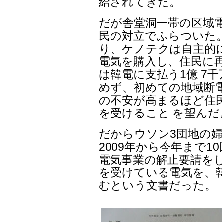
給されてきた。
だが舎堂洞一帯の区域
民の対立でふらついた
り、ケノテクは自主的
電気を購入し、住民に
は韓電に支払う1億 7
めず、初めての地域断
の不安が高まるほど住
を受けること を望んだ
だからウソン3団地の
2009年から今年まで1
電気事業の解止要請を
を受けている電気を、
むという文書だった。