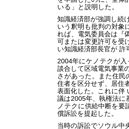
いる」と説明した。
知識経済部が強調し続
いう釈明も批判の対象に
れば、電気委員会は『
可または変更許可を受
い知識経済部長官が 許
2004年にケノテクが
談合して区域電気事業
さがあった。また住民の8
住者を区分せず、居住
表面化した。これに伴 
議は2005年、執権法
ノテクに供給中断を要
償訴訟を提起した。
当時の訴訟でソウル中