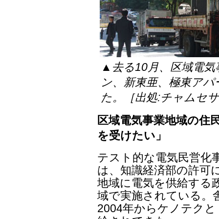
▲去る10月、区域電気
ン、新東亜、極東アパ
た。［出処:チャムセ
区域電気事業地域の住
を受けたい」
テスト的な電気民営化
は、知識経済部の許可
地域に電気を供給する政策
域で実施されている。
2004年からケノテク