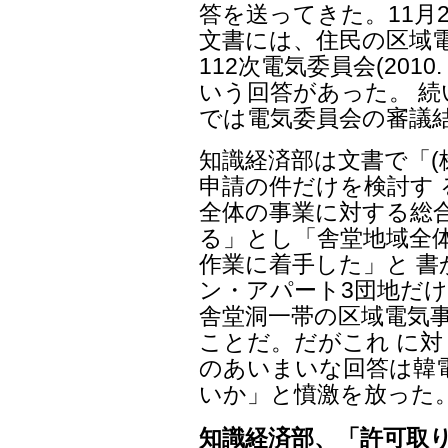
答を送ってきた。11月
文書には、住民の区域電
112次電気委員会(2010
いう回答があった。 続
では電気委員会の審議
知識経済部は文書で「(
申請の件だけを検討す 
全体の事業に対する総
る」とし「舎堂地域全
作業に着手した」と 
ン・アパート3団地だけ
舎堂洞一帯の区域電気
ことだ。だがこれ に
のあいまいな回答は韓
いか」と憤激を放った
知識経済部、「許可取り