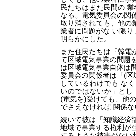
民たちはまた民間の 
なる。電気委員会の関
取り消されても、他の
業者に問題がな い限
明らかにした。
また住民たちは『韓電
て区域電気事業の問題
は区域電気事業自体は
委員会の関係者は「(区
しているわけでも な
いのではないか」とし
(電気を)受けても、他
でさえなければ 関係
続いて彼は「知識経済
地域で事業する権利が
するような被害がない状