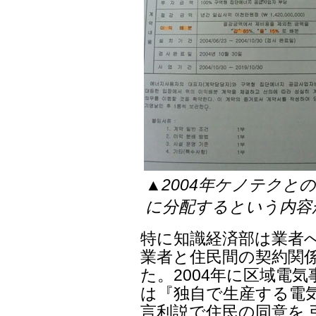
▲2004年ケノテクと
に分配するという内容
特に知識経済部は業者
業者と住民間の契約関
た。2004年に区域電
は『独自で生産する電
言利説で住民の同意を