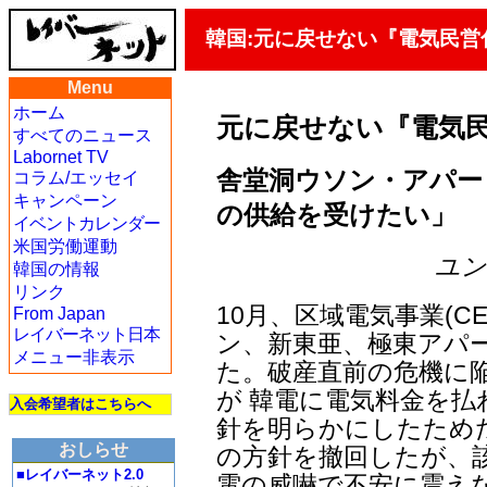
韓国:元に戻せない『電気民営
Menu
ホーム
元に戻せない『電気
すべてのニュース
Labornet TV
舎堂洞ウソン・アパー
コラム/エッセイ
キャンペーン
の供給を受けたい」
イベントカレンダー
米国労働運動
ユン・
韓国の情報
リンク
10月、区域電気事業(C
From Japan
レイバーネット日本
ン、新東亜、極東アパ
メニュー非表示
た。破産直前の危機に
が 韓電に電気料金を払
入会希望者はこちらへ
針を明らかにしたため
おしらせ
の方針を撤回したが、
■レイバーネット2.0
電の威嚇で不安に震え