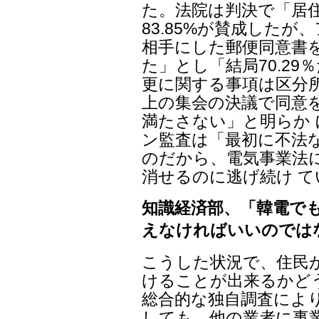
た。法院は判決で「居
83.85%が賛成した
相手にした郵便同意書を
た」とし「結局70.29
更に関する事項は区分所
上の集会の決議で同意
満たさない」と明らか
ン監査は「最初に不法
のだから、電気事業法
消せるのに逃げ続け 
知識経済部、「韓電で
えなければいいのでは
こうした状況で、住民
けることが出来るかど
総合的な独自調査によ
しても、他の業者に事