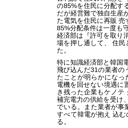
の85%を住民に分配す
だが経営難で独自生産
た電気を住民に再販 
85%分配条件は一度も
経済部は『許可を取り
場を押し通して、 住民
た。
特に知識経済部と韓国
飛び込んだ31の業者の
たことが明らかになっ
電機を回せない境遇に
き残った企業もケノテ
補完電力の供給を受け
でいる。また業者が事
すべて韓電が抱え 込
る。