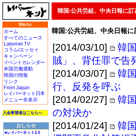
韓国:公共労組、中央日報に訂
Menu
韓国:公共労組、中央日報に
ホーム
すべてのニュース
Labornet TV
[2014/03/10]
韓国
コラム/エッセイ
キャンペーン
賊」、背任罪で告
イベントカレンダー
米国労働運動
[2014/03/07]
韓
韓国の情報
リンク
行、反発を呼ぶ
From Japan
レイバーネット日本
[2014/02/27]
韓国
メニュー非表示
の対決か
入会希望者はこちらへ
[2014/01/24]
韓
おしらせ
■レイバーネット2.0