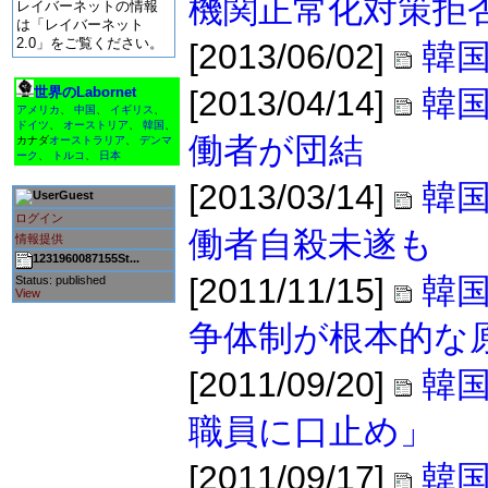
機関正常化対策拒
レイバーネットの情報
は「レイバーネット
2.0」をご覧ください。
[2013/06/02]
韓国
世界のLabornet
[2013/04/14]
韓
アメリカ
、
中国
、
イギリス
、
ドイツ
、
オーストリア
、
韓国
、
働者が団結
カナダ
オーストラリア
、
デンマ
ーク
、
トルコ
、
日本
[2013/03/14]
韓
Guest
ログイン
働者自殺未遂も
情報提供
1231960087155St...
[2011/11/15]
韓国
Status: published
View
争体制が根本的な
[2011/09/20]
韓
職員に口止め」
[2011/09/17]
韓国