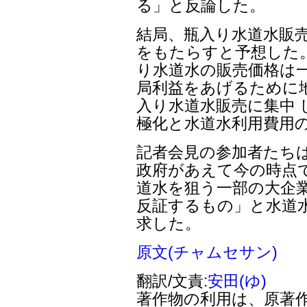
る」と反論した。
結局、瓶入り水道水販
をもたらすと予想した
り水道水の販売価格は一
局利益をあげるために
入り水道水販売に集中
極化と水道水利用費用
記者会見の参加者たち
政府があえて今の時点
道水を狙う一部の大企
反証するもの」と水道
求した。
原文(チャムセサン)
翻訳/文責:
安田(ゆ)
著作物の利用は、原著