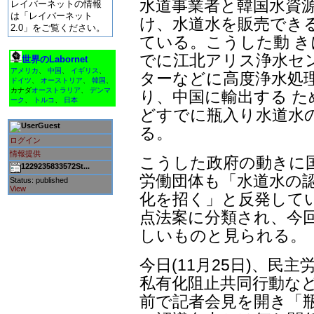
水道事業者と韓国水資源
レイバーネットの情報
は「レイバーネット
け、水道水を販売でき
2.0」をご覧ください。
ている。こうした動 き
でに江北アリス浄水セ
世界のLabornet
アメリカ
、
中国
、
イギリス
、
ターなどに高度浄水処
ドイツ
、
オーストリア
、
韓国
、
カナダ
オーストラリア
、
デンマ
り、中国に輸出する 
ーク
、
トルコ
、
日本
どすでに瓶入り水道水
Guest
る。
ログイン
情報提供
こうした政府の動きに
1229235833572St...
労働団体も「水道水の認
Status: published
View
化を招く」と反発して
点法案に分類され、今
しいものと見られる。
今日(11月25日)、民
私有化阻止共同行動など
前で記者会見を開き「瓶