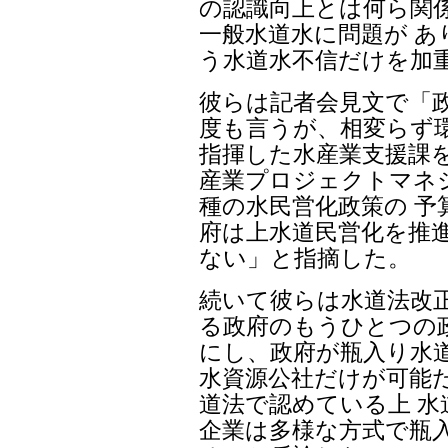
の認識向上とは何ら関
一般水道水に問題が 
う水道水不信だけを加
彼らは記者会見文で「
度も言うが、相変らず環
指揮した水産業支援課を
産業プロジェクトマネ
種の水民営化政策の 
府は上水道民営化を推
ない」と指摘した。
続いて彼らは水道法改
る政府のもうひとつの
にし、政府が瓶入り水道
水資源公社だけが可能
道法で認めている上 水
企業は多様な方式で瓶