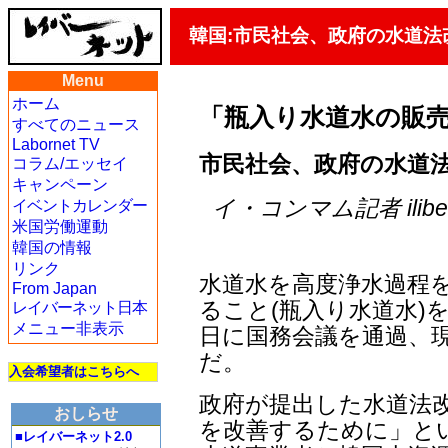
韓国:市民社会、政府の水道法
Menu
ホーム
「瓶入り水道水の販
すべてのニュース
Labornet TV
市民社会、政府の水道
コラム/エッセイ
キャンペーン
イ・コンマム記者 iliberty
イベントカレンダー
米国労働運動
韓国の情報
リンク
水道水を高度浄水過程
From Japan
ること(瓶入り水道水)を
レイバーネット日本
メニュー非表示
日に国務会議を通過、現
だ。
入会希望者はこちらへ
政府が提出した水道法
おしらせ
を改善するために」と
■レイバーネット2.0