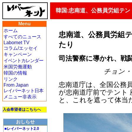
韓国:忠南道、公務員労組テ
Menu
ホーム
忠南道、公務員労組
すべてのニュース
Labornet TV
たり
コラム/エッセイ
キャンペーン
司法警察に導かれ、戦
イベントカレンダー
米国労働運動
チョン・ジェ
韓国の情報
リンク
忠南道庁は、全国公務員
From Japan
レイバーネット日本
が忠南道庁前でテント
メニュー非表示
と、これを遮って体当
入会希望者はこちらへ
おしらせ
■レイバーネット2.0