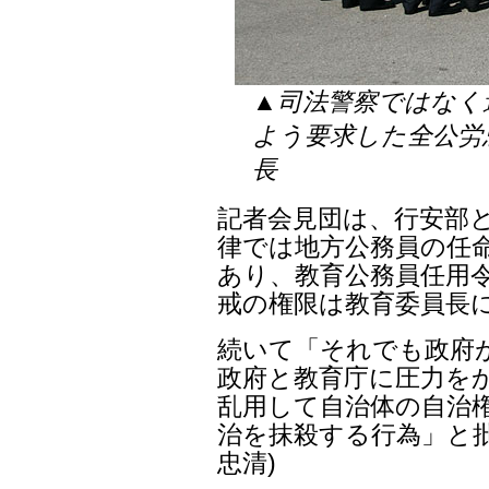
▲司法警察ではなく
よう要求した全公労
長
記者会見団は、行安部
律では地方公務員の任命
あり、教育公務員任用
戒の権限は教育委員長
続いて「それでも政府
政府と教育庁に圧力を
乱用して自治体の自治権
治を抹殺する行為」と批
忠清)