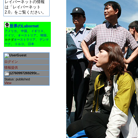
レイバーネットの情報
は「レイバーネット
2.0」をご覧ください。
世界のLabornet
アメリカ
、
中国
、
イギリス
、
ドイツ
、
オーストリア
、
韓国
、
カナダ
オーストラリア
、
デンマ
ーク
、
トルコ
、
日本
Guest
ログイン
情報提供
1276099726929St...
Status: published
View