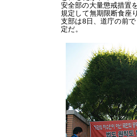
安全部の大量懲戒措置を
規定して無期限断食座
支部は8日、道庁の前で
定だ。