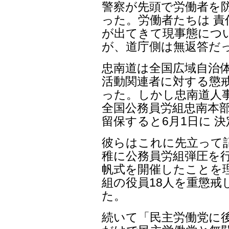
警察が先頭で労働者を
った。労働者たちは 
が出てきて現事態につ
が、道庁側は無返答だ
忠南道は全国広域自治
活動関連者に対する懲
った。しかし忠南道人
全国公務員労組忠南本
留保すると6月1日に 
彼らはこれに先立って
稚に公務員労組弾圧を行っ
帆式を開催したことを
組の役員18人を重懲
た。
続いて「民主労働党に