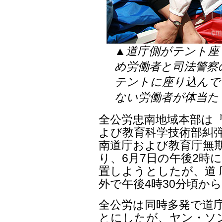
▲道庁側がテント座
め労働者と司法警察
テントに座り込んで
ない労働者が体当た
全公労忠南地域本部は
よび教育科学技術部糾弾
南道庁および教育庁無
り、6月7日の午後2時
置しようとしたが、道
外で午後4時30分頃か
全公労は同時多発で道
とにしたが、ヤン・ソン