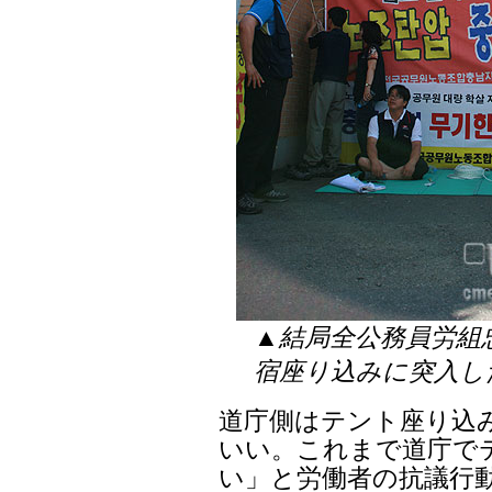
▲結局全公務員労組
宿座り込みに突入し
道庁側はテント座り込
いい。これまで道庁で
い」と労働者の抗議行