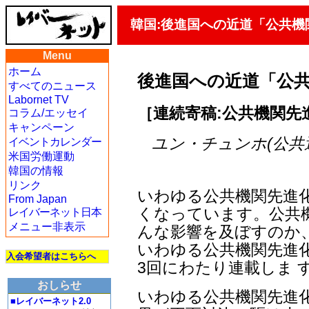
韓国:後進国への近道「公共機
Menu
ホーム
後進国への近道「公
すべてのニュース
Labornet TV
［連続寄稿:公共機関先進
コラム/エッセイ
キャンペーン
ユン・チュンホ(公共運輸
イベントカレンダー
米国労働運動
韓国の情報
リンク
いわゆる公共機関先進
From Japan
くなっています。公共
レイバーネット日本
メニュー非表示
んな影響を及ぼすのか
いわゆる公共機関先進
入会希望者はこちらへ
3回にわたり連載しま 
おしらせ
いわゆる公共機関先進
■レイバーネット2.0