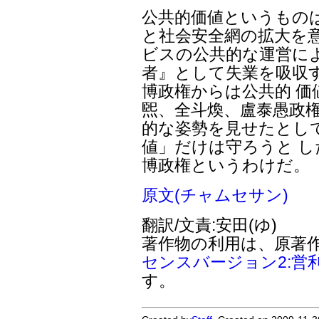
公共的価値というもの
と社会安全網の拡大を意
ビスの公共的な運営に
者』として失業を吸収
博政権からは公共的 
煕、全斗煥、盧泰愚政権
的な姿勢を見せたとし
値」だけは守ろうと 
博政権というわけだ。
原文(チャムセサン)
翻訳/文責:安田(ゆ)
著作物の利用は、原著
センスバージョン2:営
す。