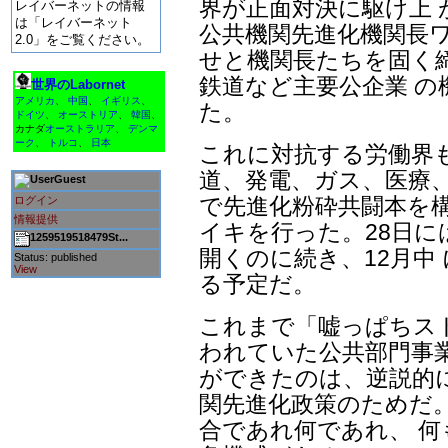
界が正面対決に駆け上 
レイバーネットの情報
は「レイバーネット
公共機関先進化機関長
2.0」をご覧ください。
せと機関長たちを固く
鉄道など主要公企業 の
世界のLabornet
アメリカ
、
中国
、
イギリス
、
た。
ドイツ
、
オーストリア
、
韓国
、
カナダ
オーストラリア
、
デンマ
ーク
、
トルコ
、
日本
これに対抗する労働界
道、発電、ガス、医療、
Guest
で先進化粉砕共闘本を構
ログイン
情報提供
イキを行った。28日に
1259519518479St...
開くのに続き、12月中
Status: published
View
る予定だ。
これまで「嘘っぱちス
われていた公共部門事
ができたのは、逆説的
関先進化政策のためだ
合であれ何であれ、 