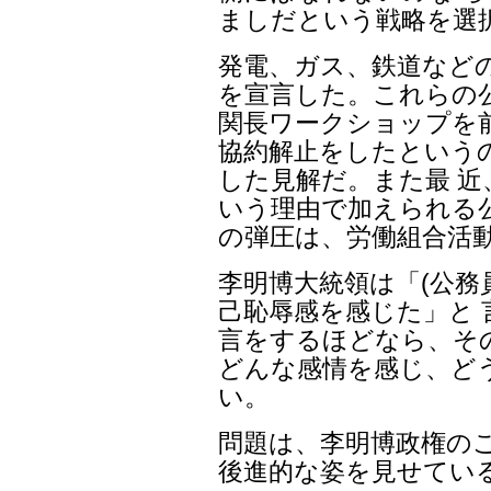
ましだという戦略を選
発電、ガス、鉄道など
を宣言した。これらの公
関長ワークショップを
協約解止をしたという
した見解だ。また最 近
いう理由で加えられる
の弾圧は、労働組合活
李明博大統領は「(公務
己恥辱感を感じた」と
言をするほどなら、そ
どんな感情を感じ、ど
い。
問題は、李明博政権の
後進的な姿を見せてい