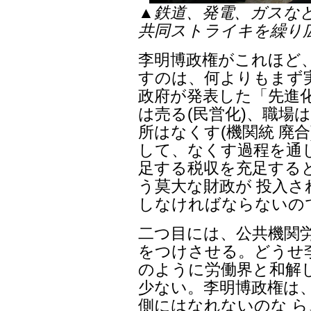
▲鉄道、発電、ガスな
共同ストライキを繰り
李明博政権がこれほど
すのは、何よりもまず
政府が発表した「先進
は売る(民営化)、職場
所はなくす(機関統 廃
して、なくす過程を通
足する税収を充足する
う莫大な財政が 投入さ
しなければならないの
二つ目には、公共機関
をつけさせる。どうせ
のように労働界と和解
少ない。李明博政権は
側にはなれないのな 