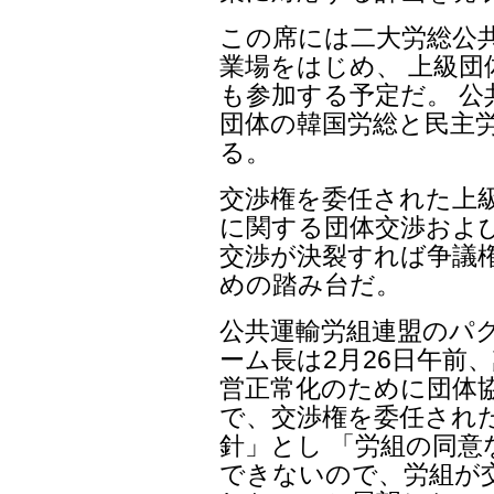
この席には二大労総公共
業場をはじめ、 上級
も参加する予定だ。 
団体の韓国労総と民主
る。
交渉権を委任された上
に関する団体交渉およ
交渉が決裂すれば争議
めの踏み台だ。
公共運輸労組連盟のパ
ーム長は2月26日午前
営正常化のために団体
で、交渉権を委任され
針」とし 「労組の同
できないので、労組が