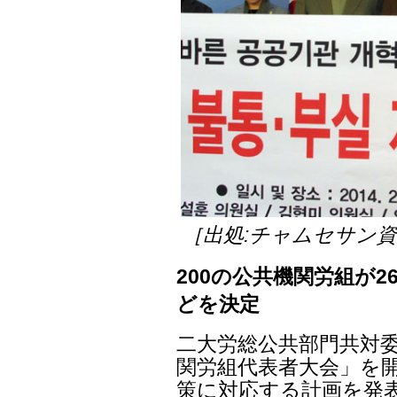
［出処:チャムセサン
200の公共機関労組が2
どを決定
二大労総公共部門共対委
関労組代表者大会」を開
策に対応する計画を発