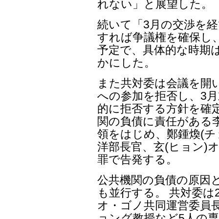
れない」と展望した。
続いて「3月の交渉を経
すれば争議権を確保し、
予定で、具体的な時期
かにした。
また共対委は会議を開
への参加を拒否し、3
的に拒否する方針を確
関の負債に責任がある李
領をはじめ、鄭鍾煥(チ
洋部長官、玄(ヒョン)
罪で告発する。
公共機関の負債の原因
も並行する。 共対委は
オ・ゴノ共同運営委員
ョング教授など5人の