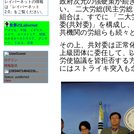
政府次元の強硬策が続
レイバーネットの情報
は「レイバーネット
い。 二大労総(民主労
2.0」をご覧ください。
組合は、すでに 「二大
委(共対委)」を構成し
世界のLabornet
共機関の労組らも続々
アメリカ
、
中国
、
イギリス
、
ドイツ
、
オーストリア
、
韓国
、
カナダ
オーストラリア
、
デンマ
その上、共対委は正常
ーク
、
トルコ
、
日本
上級団体に委任して、
Guest
労使協議を皆拒否する方
ログイン
情報提供
にはストライキ突入も
1393447146421St...
Status: published
View