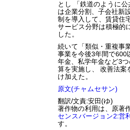
とし 「鉄道のように
は企業分割、子会社新
制を導入して、賃貸住
サービス分野は積極的
した。
続いて「類似・重複事
事業を今後3年間で60
年金、私学年金など3
算を実施し、 改善法
け加えた。
原文(チャムセサン)
翻訳/文責:安田(ゆ)
著作物の利用は、原著
センスバージョン2:営
す。