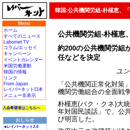
韓国:公共機関労組-朴槿恵、
Menu
ホーム
公共機関労組-朴槿恵
すべてのニュース
Labornet TV
約200の公共機関労組が
コラム/エッセイ
キャンペーン
任などを決定
イベントカレンダー
米国労働運動
ユン・
韓国の情報
リンク
「公共機関正常化対策
From Japan
レイバーネット日本
機関労働組合の全面戦
メニュー非表示
朴槿恵(パク・クネ)大統
入会希望者はこちらへ
年対国民談話」で、公
び明言した。
おしらせ
■レイバーネット2.0