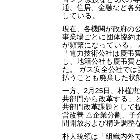
通、住居、金融など各
している。
現在、各機関が政府の
事業場ごとに団体協約
が頻繁になっている。 
「電力技術公社は慶弔
し、地籍公社も慶弔費
た。 ガス安全公社で
払うことも廃棄した状
一方、2月25日、朴槿
共部門から改革する」
共部門改革課題として
営改善 △企業分割、子
間開放および構造調整
朴大統領は「組織内外