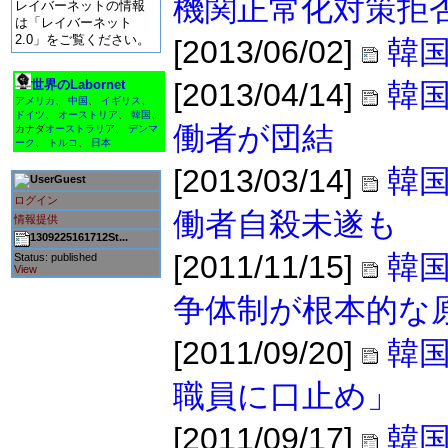
機関正常化対策拒
レイバーネットの情報
は「レイバーネット
2.0」をご覧ください。
[2013/06/02]
韓国
世界のLabornet
[2013/04/14]
韓
アメリカ
、
中国
、
イギリス
、
ドイツ
、
オーストリア
、
韓国
、
働者が団結
カナダ
オーストラリア
、
デンマ
ーク
、
トルコ
、
日本
[2013/03/14]
韓
Guest
ログイン
働者自殺未遂も
情報提供
1309225161712St...
[2011/11/15]
韓国
Status: published
View
争体制が根本的な
[2011/09/20]
韓
職員に口止め」
[2011/09/17]
韓国