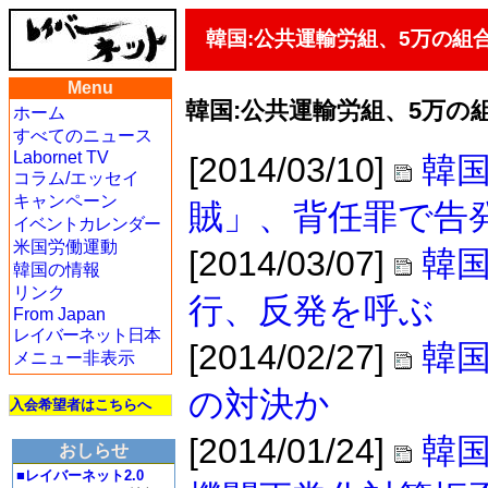
韓国:公共運輸労組、5万の組
Menu
韓国:公共運輸労組、5万の
ホーム
すべてのニュース
Labornet TV
[2014/03/10]
韓国
コラム/エッセイ
キャンペーン
賊」、背任罪で告
イベントカレンダー
米国労働運動
[2014/03/07]
韓
韓国の情報
リンク
行、反発を呼ぶ
From Japan
レイバーネット日本
[2014/02/27]
韓国
メニュー非表示
の対決か
入会希望者はこちらへ
[2014/01/24]
韓
おしらせ
■レイバーネット2.0