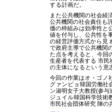
する計画だ。
また公共機関の社会経
公共機関の社会責任も評
価の枠組みは効率性と公
値を付与し、公共性を
の経営評価方式から見
で政府主導で公共機関
た点を考えると、今回
生産者を代表する 市民
の主体になるという意
今回の作業はオ・ゴノ
グァンピョ韓国労働社
ン淑明女子大教授(参与
ジュイル韓国科学技術教
市民社会団体研究 陣の