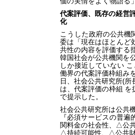
価の実情をよく物語る
代案評価、既存の経営
化
こうした政府の公共機
委は「現在はほとんど
共性の内容を評価する
韓国社会が公共機関を
しか接近していない 
働界の代案評価枠組みを
日、社会公共研究所(所
は、代案評価の枠組 を
で提示した。
社会公共研究所は公共
『必須サービスの普遍的
関料金の社会性、△公共
△持続可能性、△公共