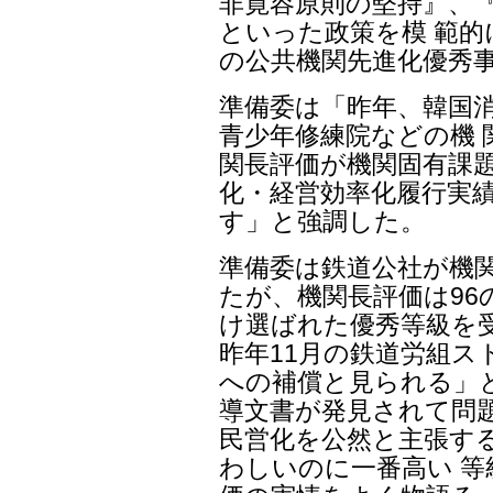
非寛容原則の堅持』、
といった政策を模 範的
の公共機関先進化優秀
準備委は「昨年、韓国
青少年修練院などの機 
関長評価が機関固有課題
化・経営効率化履行実
す」と強調した。
準備委は鉄道公社が機
たが、機関長評価は96
け選ばれた優秀等級を
昨年11月の鉄道労組
への補償と見られる」
導文書が発見されて問
民営化を公然と主張す
わしいのに一番高い 