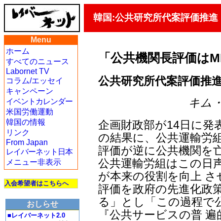
韓国:公共研究所代案評価推進
Menu
ホーム
「公共機関長評価はM
すべてのニュース
Labornet TV
公共研究所代案評価推進
コラム/エッセイ
キャンペーン
キム・ヨ
イベントカレンダー
米国労働運動
韓国の情報
企画財政部が14日に発
リンク
の結果に、公共運輸労組
From Japan
評価が逆に公共機関を
レイバーネット日本
公共運輸労組はこの日
メニュー非表示
が本来の役割を向上 
入会希望者はこちらへ
評価を政府の先進化政
る」とし「この過程で
おしらせ
『公共サービスの普 
■レイバーネット2.0