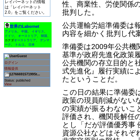
レイバーネットの情報
性、商業性、労使関係の
は「レイバーネット
批判した。
2.0」をご覧ください。
公共運輸労組準備委は
世界のLabornet
内容を細かく批判し代案
アメリカ
、
中国
、
イギリス
、
ドイツ
、
オーストリア
、
韓国
、
カナダ
オーストラリア
、
デンマ
準備委は2009年公共
ーク
、
トルコ
、
日本
基準が政府先進化政策
Guest
公共機関の存立目的と社
ログイン
情報提供
式先進化』履行実績に
1276669157199St...
たということだ。
Status: published
View
この日の結果に準備委
政策の現員削減がないな
の実績が振るわないこ
評価され、機関長解任
とし「だが評価優秀事 
資源公社などはそれぞ