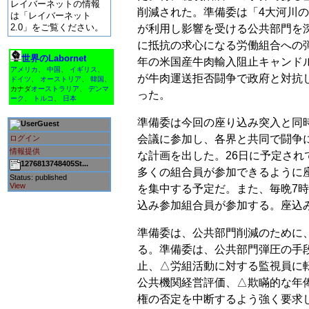
レイバーネットの情報
削減された。準備委は「4大河川
は「レイバーネット
2.0」をご覧ください。
が利用し影響を受ける公共部門を
に抵抗の求心になる労働組合への弾
世界のLabornet
年の米国産牛肉輸入阻止キャンド
アメリカ
、
中国
、
イギリス
、
が牛肉運送拒否闘争で政府と対抗
ドイツ
、
オーストリア
、
韓国
、
カナダ
オーストラリア
、
デンマ
った。
ーク
、
トルコ
、
日本
準備委は今回の座り込み突入と同
Guest
会議に参加し、各界と共同で闘争
ログイン
情報提供
な計画を出した。26日に予定され
1276813748405St...
多くの組合員が参加できるように
Status: published
View
を集中する予定だ。また、毎晩7
込み参加組合員が参加する。座込
準備委は、公共部門削減のために
る。準備委は、公共部門弾圧の手
止、△労組活動に対する監視員に
公共機関経営評価、△欺瞞的な年
権の否定を中断するよう強く要求