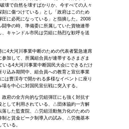
の破壊で自然を壊すばかりか、今すべての人々
深刻に傷つけている」とし「政府はこのため
圧に必死になっている」と指摘した。2008
ル闘争の時、準備委に所属していた貨物連帯
し、キャンドル市民は労組に熱烈な歓呼を送
時に4大河川事業中断のための代表者緊急連席
に参加して、所属組合員が連帯するさまざま
ている4大河川事業中断国民大会にできるだけ
座り込み期間中、組合員への教育と宣伝事業
時には曹渓寺で開かれる多様なイベントに座り
み場を中心に対国民宣伝戦に突入する。
、政府の全方向的な労組弾圧にも強く対抗す
段として利用されている、△団体協約一方解
転落した監査院、△労組活動無力化のための
俸制と賃金ピーク制導入の試み、△労働基本
している。