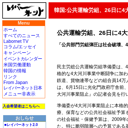
韓国:公共運輸労組、26日に
Menu
ホーム
公共運輸労組、26日に4
すべてのニュース
Labornet TV
「公共部門労組弾圧は社会破壊、
コラム/エッセイ
キャンペーン
イベントカレンダー
米国労働運動
民主労総公共運輸労組準備委は、
韓国の情報
格的な4大河川事業中断闘争に加
リンク
鉄道、貨物連帯などの組合員14
From Japan
は、6月15日に光化門政府庁舎前
レイバーネット日本
メニュー非表示
大河川事業阻止』の記者会見を行
準備委が4大河川事業阻止に本格
入会希望者はこちらへ
療、保育などの公共社会福祉予算も
おしらせ
の社会福祉・保健予算は、2009年
■レイバーネット2.0
た。特に脆弱階層への予算である基