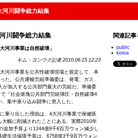
4大河川闘争総力結集
大河川闘争総力結集
関連記事
public
4大河川事業は自然破壊」
korea
キム・ヨンウク記者 2010.06.15 12:23
4大河川事業を公共性破壊現場と規定して、本
わった。公共運輸労組準備委は、発電、ガス、
万人が加入する公共部門最大の労組だ。準備委
、で『社会派塊公共部門労組弾圧・自然破壊4
い、集中座り込み闘争に突入した。
的に乗り出した理由は、4大河川事業で保健医
大幅に削減されたことにある。実際2010年
の追加予算より1244億9千6百万ウォン減少し
礎生活保障予算は、6758億3千9百万ウォン