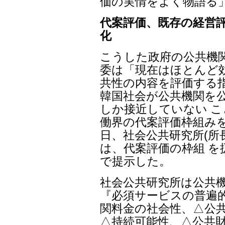
価の実情をよく物語る
代案評価、既存の経営
化
こうした政府の公共機
委は「現在はほとんど
共性の内容を評価する
韓国社会が公共機関を
しか接近していない 
働界の代案評価枠組みを
日、社会公共研究所(所
は、代案評価の枠組 を
で提示した。
社会公共研究所は公共
『必須サービスの普遍的
関料金の社会性、△公共
△持続可能性、△公共