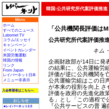
韓国:公共研究所代案評価推進
Menu
ホーム
「公共機関長評価はM
すべてのニュース
Labornet TV
公共研究所代案評価推進
コラム/エッセイ
キャンペーン
キム・ヨ
イベントカレンダー
米国労働運動
韓国の情報
企画財政部が14日に発
リンク
の結果に、公共運輸労組
From Japan
評価が逆に公共機関を
レイバーネット日本
公共運輸労組はこの日
メニュー非表示
が本来の役割を向上 
入会希望者はこちらへ
評価を政府の先進化政
る」とし「この過程で
おしらせ
『公共サービスの普 
■レイバーネット2.0