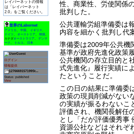
レイバーネットの情報
性、商業性、労使関係の
は「レイバーネット
批判した。
2.0」をご覧ください。
公共運輸労組準備委は
世界のLabornet
内容を細かく批判し代案
アメリカ
、
中国
、
イギリス
、
ドイツ
、
オーストリア
、
韓国
、
カナダ
オーストラリア
、
デンマ
準備委は2009年公共
ーク
、
トルコ
、
日本
基準が政府先進化政策
Guest
公共機関の存立目的と社
ログイン
情報提供
式先進化』履行実績に
1276669157199St...
たということだ。
Status: published
View
この日の結果に準備委
政策の現員削減がないな
の実績が振るわないこ
評価され、機関長解任
とし「だが評価優秀事 
資源公社などはそれぞ