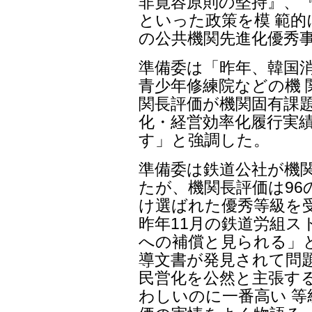
非寛容原則の堅持』、
といった政策を模 範的
の公共機関先進化優秀
準備委は「昨年、韓国
青少年修練院などの機 
関長評価が機関固有課題
化・経営効率化履行実
す」と強調した。
準備委は鉄道公社が機
たが、機関長評価は96
け選ばれた優秀等級を
昨年11月の鉄道労組
への補償と見られる」
導文書が発見されて問
民営化を公然と主張す
わしいのに一番高い 