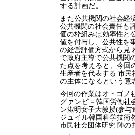
する計画だ。
また公共機関の社会経
公共機関の社会責任も評
価の枠組みは効率性と公
値を付与し、公共性を
の経営評価方式から見
で政府主導で公共機関
た点を考えると、今回
生産者を代表する 市民
の主体になるという意
今回の作業はオ・ゴノ
グァンピョ韓国労働社
ン淑明女子大教授(参与
ジュイル韓国科学技術教
市民社会団体研究 陣の