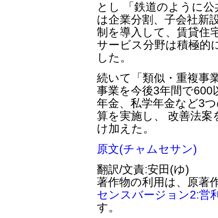
とし 「鉄道のように
は企業分割、子会社新
制を導入して、賃貸住
サービス分野は積極的
した。
続いて「類似・重複事
事業を今後3年間で60
年金、私学年金など3
算を実施し、 改善法
け加えた。
原文(チャムセサン)
翻訳/文責:安田(ゆ)
著作物の利用は、原著
センスバージョン2:営
す。