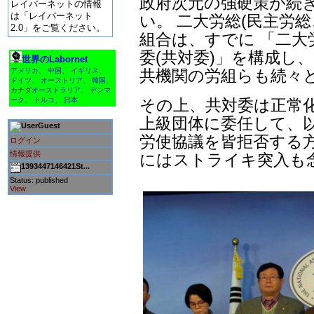
政府次元の強硬策が続
レイバーネットの情報
は「レイバーネット
い。 二大労総(民主労
2.0」をご覧ください。
組合は、すでに 「二大
委(共対委)」を構成し
世界のLabornet
共機関の労組らも続々
アメリカ
、
中国
、
イギリス
、
ドイツ
、
オーストリア
、
韓国
、
カナダ
オーストラリア
、
デンマ
その上、共対委は正常
ーク
、
トルコ
、
日本
上級団体に委任して、
Guest
労使協議を皆拒否する方
ログイン
情報提供
にはストライキ突入も
1393447146421St...
Status: published
View