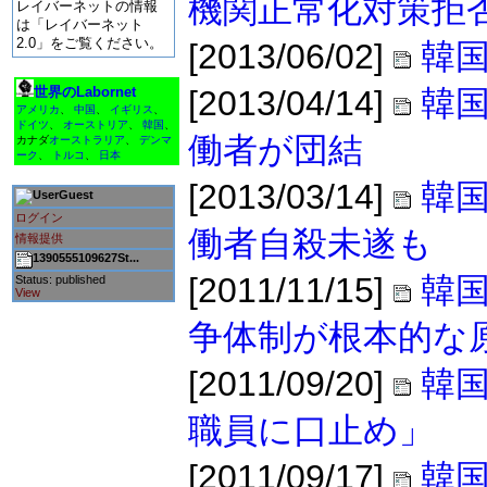
機関正常化対策拒
レイバーネットの情報
は「レイバーネット
2.0」をご覧ください。
[2013/06/02]
韓国
世界のLabornet
[2013/04/14]
韓
アメリカ
、
中国
、
イギリス
、
ドイツ
、
オーストリア
、
韓国
、
働者が団結
カナダ
オーストラリア
、
デンマ
ーク
、
トルコ
、
日本
[2013/03/14]
韓
Guest
ログイン
働者自殺未遂も
情報提供
1390555109627St...
[2011/11/15]
韓国
Status: published
View
争体制が根本的な
[2011/09/20]
韓
職員に口止め」
[2011/09/17]
韓国