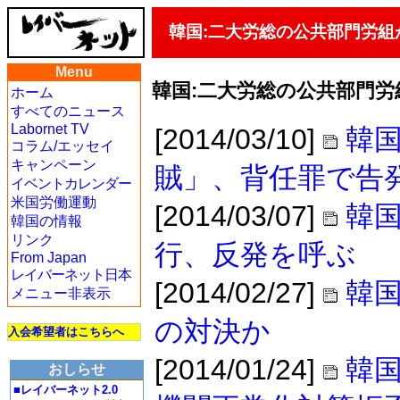
韓国:二大労総の公共部門労
Menu
韓国:二大労総の公共部門
ホーム
すべてのニュース
Labornet TV
[2014/03/10]
韓国
コラム/エッセイ
キャンペーン
賊」、背任罪で告
イベントカレンダー
米国労働運動
[2014/03/07]
韓
韓国の情報
リンク
行、反発を呼ぶ
From Japan
レイバーネット日本
[2014/02/27]
韓国
メニュー非表示
の対決か
入会希望者はこちらへ
[2014/01/24]
韓
おしらせ
■レイバーネット2.0