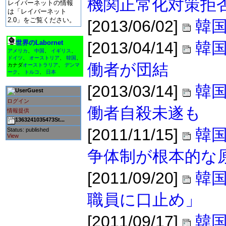
機関正常化対策拒
レイバーネットの情報
は「レイバーネット
2.0」をご覧ください。
[2013/06/02]
韓国
世界のLabornet
[2013/04/14]
韓
アメリカ
、
中国
、
イギリス
、
ドイツ
、
オーストリア
、
韓国
、
働者が団結
カナダ
オーストラリア
、
デンマ
ーク
、
トルコ
、
日本
[2013/03/14]
韓
Guest
ログイン
働者自殺未遂も
情報提供
1363241035473St...
[2011/11/15]
韓国
Status: published
View
争体制が根本的な
[2011/09/20]
韓
職員に口止め」
[2011/09/17]
韓国