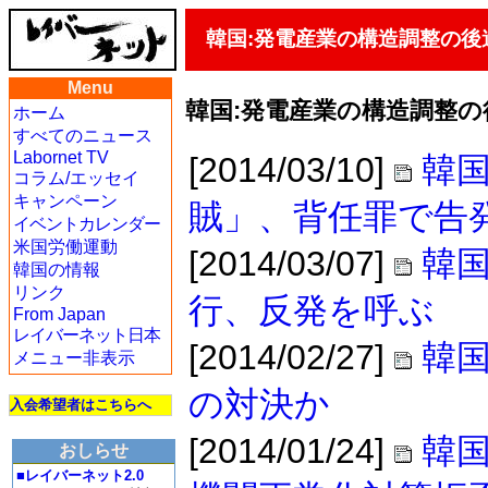
韓国:発電産業の構造調整の後
Menu
韓国:発電産業の構造調整
ホーム
すべてのニュース
Labornet TV
[2014/03/10]
韓国
コラム/エッセイ
キャンペーン
賊」、背任罪で告
イベントカレンダー
米国労働運動
[2014/03/07]
韓
韓国の情報
リンク
行、反発を呼ぶ
From Japan
レイバーネット日本
[2014/02/27]
韓国
メニュー非表示
の対決か
入会希望者はこちらへ
[2014/01/24]
韓
おしらせ
■レイバーネット2.0