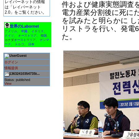
レイバーネットの情報
件および健康実態調査を
は「レイバーネット
電力産業分割後に死に
2.0」をご覧ください。
を試みたと明らかに し
世界のLabornet
リストラを行い、発電6
アメリカ
、
中国
、
イギリス
、
た。
ドイツ
、
オーストリア
、
韓国
、
カナダ
オーストラリア
、
デンマ
ーク
、
トルコ
、
日本
Guest
ログイン
情報提供
1363241035473St...
Status: published
View