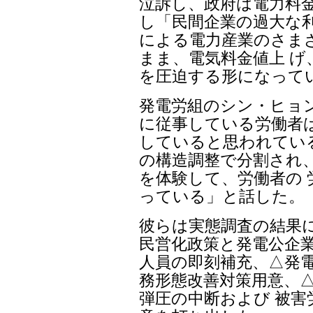
泣訴し、政府は電力料
し「民間企業の過大な利
による電力産業のさま
まま、電気料金値上 げ
を圧迫する形になって
発電労組のシン・ヒョ
に従事している労働者
していると思われている
の構造調整で分割され
を体験して、労働者の 
っている」と話した。
彼らは実態調査の結果
民営化政策と発電公企業
人員の即刻補充、△発電
務形態改善対策用意、
弾圧の中断および 被害