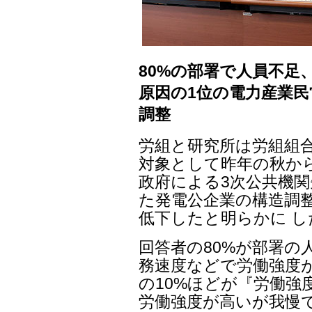
80%の部署で人員不足
原因の1位の電力産業民
調整
労組と研究所は労組組合
対象として昨年の秋から
政府による3次公共機関
た発電公企業の構造調
低下したと明らかに し
回答者の80%が部署の
務速度などで労働強度
の10%ほどが『労働強
労働強度が高いが我慢