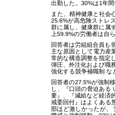
出勤した。30%は1年
また、精神健康と社会
25.6%が高危険ストレ
群に属し、健康群に属す
上59.9%の労働者は
回答者は労組組合員も
主な原因として電力産業
常的な構造調整を指定し
弾圧、外注化および職
強化する競争補職制 
回答者の27.5%が強制
し、『口頭の脅迫ある 
要』、『減給など経済的
戒委回付』はよくある
部ほど激しかったが、 