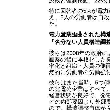
懲戒と強制移動、22%
特に回答者の5%が電
え、8人の労働者は自殺
た。
電力産業歪曲された構
「名分ない人員構造調
彼らは2008年の政府
画案の後に本格化した発
率化と組織・人員の側
然的に労働者の労働強
彼らはまた当時、5つ(
の発電公企業はすべて
経営状態が良好で、発電
どの内部要因より外部
ので、構造調整自体が