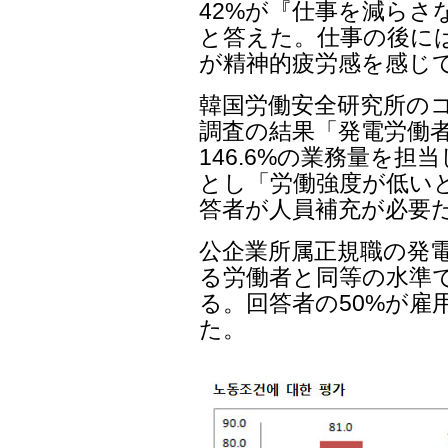
42%が『仕事を減らさ
と答えた。仕事の後には3
が精神的疲労感を感じ
韓国労働安全研究所の
調査の結果「発電労働者
146.6%の業務量を
とし「労働強度が低いと
答者が人員補充が必要
公企業所属正規職の発
る労働者と同等の水準
る。回答者の50%が雇
た。