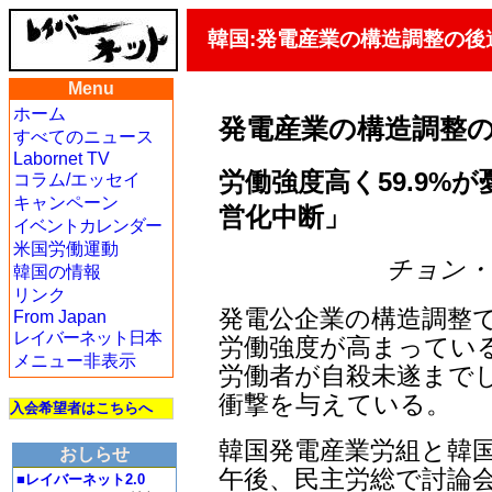
韓国:発電産業の構造調整の後
Menu
ホーム
発電産業の構造調整
すべてのニュース
Labornet TV
労働強度高く59.9%が
コラム/エッセイ
キャンペーン
営化中断」
イベントカレンダー
米国労働運動
チョン・ジェ
韓国の情報
リンク
発電公企業の構造調整
From Japan
レイバーネット日本
労働強度が高まってい
メニュー非表示
労働者が自殺未遂まで
衝撃を与えている。
入会希望者はこちらへ
韓国発電産業労組と韓国
おしらせ
午後、民主労総で討論会
■レイバーネット2.0