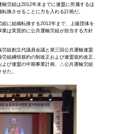
輸労組は2012年末までに連盟に所属するほ
織転換させることに力を入れる計画だ。
組に組織転換する2012年まで、上級団体を
事業は実質的に公共運輸労組が担当する方針
輸労組創立代議員会議と第三回公共運輸連盟
輸労組綱領規約の制改正および連盟規約改正、
および連盟の中期事業計画、△公共運輸労組
させた。