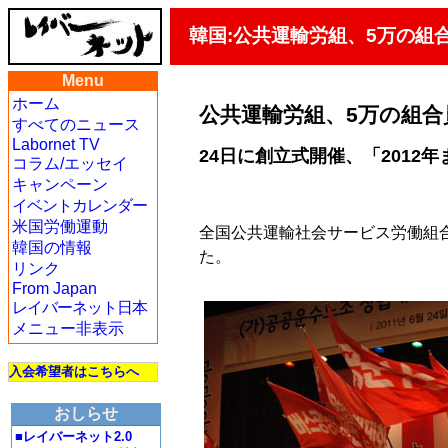
韓国:公共運輸労組、5万の組
Menu
ホーム
公共運輸労組、5万の組合
すべてのニュース
Labornet TV
24日に創立式開催、「2012
コラム/エッセイ
キャンペーン
イベントカレンダー
米国労働運動
全国公共運輸社会サービス労働組合
韓国の情報
た。
リンク
From Japan
レイバーネット日本
メニュー非表示
入会希望者はこちらへ
おしらせ
■レイバーネット2.0