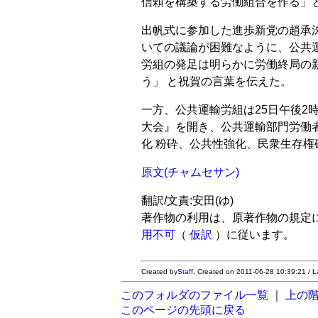
信頼を構築する労働組合を作る」
出帆式に参加した進歩新党の趙承洙
いての議論が困難なように、公共
労組の発足は明らかに労働終局の
う」 と祝賀の言葉を伝えた。
一方、公共運輸労組は25日午後2
大会』を開き、公共運輸部門労働
化 粉砕、公共性強化、民衆生存
原文(チャムセサン)
翻訳/文責:安田(ゆ)
著作物の利用は、原著作物の規定
用不可
（
仮訳
）に従います。
Created by
Staff
. Created on 2011-06-28 10:39:21 / L
このフォルダのファイル一覧
｜
上の
このページの先頭に戻る