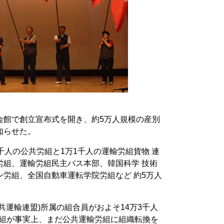
会館で創立宣布式を開き、約5万人規模の産別
知らせた。
千人の公共労組と1万1千人の運輸労組貨物 連
労組、運輸労組民主バス本部、韓国科学 技術
労組、全国自動車運転学院労組など 約5万人
共運輸連盟)所属の組合員がおよそ14万3千人
労組が事実上、まだ公共運輸労組に組織転換を