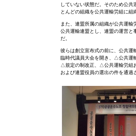
していない状態だ。そのため公共運
とんどの組織を公共運輸労組に組
また、連盟所属の組織が公共運輸労
公共運輸連盟とし、連盟の運営と
だ。
彼らは創立宣布式の前に、公共運
臨時代議員大会を開き、△公共運
△規定の制改正、△公共運輸労組
および連盟役員の選出の件を通過