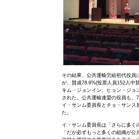
その結果、公共運輸労組初代役員
が、賛成78.9%(投票人員152人
キム・ジョンイン、ヒョン・ジョ
された。公共運輸連盟の役員も、78.
イ・サンム委員長とチョ・サンス
た。
イ・サンム委員長は「さらに多く
「だが必ずもっと多くの組織が公