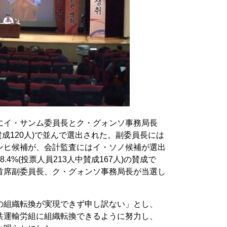
にイ・サンム委員長とク・グォンソ事務局長
中賛成120人)で並んで選出された。副委員長には
ンヒ候補が、会計監査にはイ・ソノ候補が選出
4%(投票人員213人中賛成167人)の賛成で
首席副委員長、ク・グォンソ事務局長が当選し
の組織転換が実現できず申し訳ない」とし、
共運輸労組に組織転換できるように努力し、