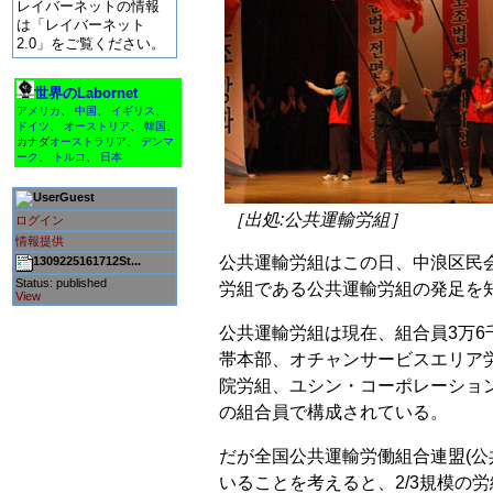
レイバーネットの情報
は「レイバーネット
2.0」をご覧ください。
世界のLabornet
アメリカ
、
中国
、
イギリス
、
ドイツ
、
オーストリア
、
韓国
、
カナダ
オーストラリア
、
デンマ
ーク
、
トルコ
、
日本
Guest
［出処:公共運輸労組］
ログイン
情報提供
公共運輸労組はこの日、中浪区民
1309225161712St...
Status: published
労組である公共運輸労組の発足を
View
公共運輸労組は現在、組合員3万6
帯本部、オチャンサービスエリア
院労組、ユシン・コーポレーション
の組合員で構成されている。
だが全国公共運輸労働組合連盟(公
いることを考えると、2/3規模の