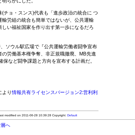
と明らかにした。
(チョ・スンス)代表も「進歩政治の統合に つ
運輸労組の統合も簡単ではないが、公共運輸
新しい福祉国家を作り出す第一歩になるだろ
時、ソウル駅広場で『公共運輸労働者闘争宣布
者の労働基本権争奪、非正規職撤廃、MB先進
権確保など闘争課題と方向を宣布する計画だ。
により
情報共有ライセンスバージョン2:営利利
ast modified on 2011-06-28 10:39:28
Copyright:
Default
階層へ