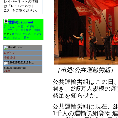
レイバーネットの情報
は「レイバーネット
2.0」をご覧ください。
世界のLabornet
アメリカ
、
中国
、
イギリス
、
ドイツ
、
オーストリア
、
韓国
、
カナダ
オーストラリア
、
デンマ
ーク
、
トルコ
、
日本
Guest
ログイン
情報提供
1309225161712St...
Status: published
［出処:公共運輸労組］
View
公共運輸労組はこの日
開き、約5万人規模の産
発足を知らせた。
公共運輸労組は現在、組
1千人の運輸労組貨物 