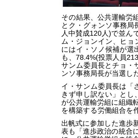
その結果、公共運輸労
とク・グォンソ事務局長 
人中賛成120人)で並
ム・ジョンイン、ヒョ
にはイ・ソノ候補が選
も、78.4%(投票人員2
サンム委員長とチョ・
ンソ事務局長が当選し
イ・サンム委員長は「
きず申し訳ない」とし
が公共運輸労組に組織
を構築する労働組合を
出帆式に参加した進歩新
表も「進歩政治の統合