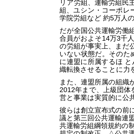
リア労組、運輸労組民主
組、ユシン・コーポレ
学院労組など 約5万人
だが全国公共運輸労働組
合員がおよそ14万3千人
の労組が事実上、まだ
いない状態だ。そのため
に連盟に所属するほ 
織転換させることに力
また、連盟所属の組織
2012年まで、上級団
営と事業は実質的に公
彼らは創立宣布式の前
議と第三回公共運輸連盟
共運輸労組綱領規約の制
規定の制改正、△公共