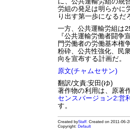
に、公共運輸労組の統
労組の発足は明らかに
り出す第一歩になるだ
一方、公共運輸労組は2
『公共運輸労働者闘争宣
門労働者の労働基本権争
粉砕、公共性強化、民
向を宣布する計画だ。
原文(チャムセサン)
翻訳/文責:安田(ゆ)
著作物の利用は、原著
センスバージョン2:営
す。
Created by
Staff
. Created on 2011-06-2
Copyright:
Default