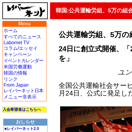
韓国:公共運輸労組、5万の組
Menu
ホーム
公共運輸労組、5万の
すべてのニュース
Labornet TV
24日に創立式開催、「
コラム/エッセイ
キャンペーン
を」
イベントカレンダー
米国労働運動
ユン・
韓国の情報
リンク
全国公共運輸社会サービ
From Japan
レイバーネット日本
月24日、公式に発足し
メニュー非表示
入会希望者はこちらへ
おしらせ
■レイバーネット2.0