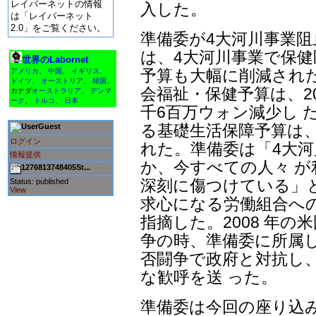
レイバーネットの情報
入した。
は「レイバーネット
2.0」をご覧ください。
準備委が4大河川事業
は、4大河川事業で保健
世界のLabornet
予算も大幅に削減された
アメリカ
、
中国
、
イギリス
、
ドイツ
、
オーストリア
、
韓国
、
会福祉・保健予算は、20
カナダ
オーストラリア
、
デンマ
ーク
、
トルコ
、
日本
千6百万ウォン減少し 
る基礎生活保障予算は、6
Guest
ログイン
れた。準備委は「4大
情報提供
か、今すべての人々 
1276813748405St...
深刻に傷つけている」
Status: published
View
求心になる労働組合へ
指摘した。2008 年
争の時、準備委に所属し
否闘争で政府と対抗し
な歓呼を送 った。
準備委は今回の座り込