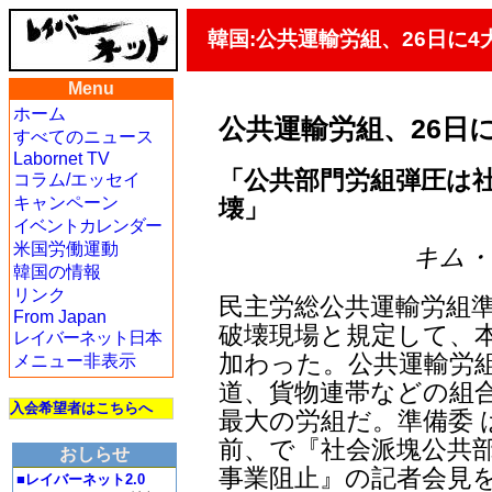
韓国:公共運輸労組、26日に
Menu
ホーム
公共運輸労組、26日
すべてのニュース
Labornet TV
「公共部門労組弾圧は
コラム/エッセイ
キャンペーン
壊」
イベントカレンダー
米国労働運動
キム・ヨ
韓国の情報
リンク
民主労総公共運輸労組
From Japan
破壊現場と規定して、本
レイバーネット日本
加わった。公共運輸労組
メニュー非表示
道、貨物連帯などの組合
入会希望者はこちらへ
最大の労組だ。準備委 
前、で『社会派塊公共部
おしらせ
事業阻止』の記者会見
■レイバーネット2.0