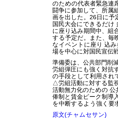
のための代表者緊急連
闘争に参加して、所属
画を出した。26日に予
国民大会にできるだけ
に座り込み期間中、組合
する予定だ。また、毎
なイベントに座り 込
場を中心に対国民宣伝
準備委は、公共部門削
労組弾圧にも強く対抗す
の手段として利用され
△労組活動に対する監
活動無力化のための 公
俸制と賃金ピーク制導入
を中断するよう強く要
原文(チャムセサン)