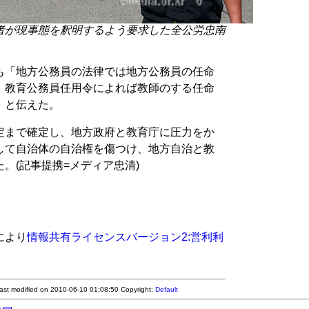
者が現事態を釈明するよう要求した全公労忠南
も「地方公務員の法律では地方公務員の任命
、教育公務員任用令によれば教師のする任命
」と伝えた。
定まで確定し、地方政府と教育庁に圧力をか
して自治体の自治権を傷つけ、地方自治と教
。(記事提携=メディア忠清)
により
情報共有ライセンスバージョン2:営利利
Last modified on 2010-06-10 01:08:50
Copyright:
Default