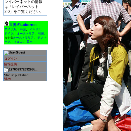
レイバーネットの情報
は「レイバーネット
2.0」をご覧ください。
世界のLabornet
アメリカ
、
中国
、
イギリス
、
ドイツ
、
オーストリア
、
韓国
、
カナダ
オーストラリア
、
デンマ
ーク
、
トルコ
、
日本
Guest
ログイン
情報提供
1276099726929St...
Status: published
View