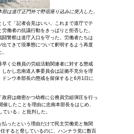
本部は道庁正門外で野宿座り込みに突入した。
として「記者会見はいい。これまで道庁でテ
と労働者の抗議行動をきっぱりと拒否した。
戦闘警察は道庁入口を守った。労働者たちは
が出てきて現事態について釈明するよう再度
た。
番早く公務員の労組活動関連者に対する懲戒
。しかし忠南道人事委員会は証拠不充分を理
・ドンウ本部長の懲戒を留保すると6月1日に
「政府は緻密かつ幼稚に公務員労組弾圧を行っ
式を開催したことを理由に忠南本部長をはじめ、
している」と批判した。
を払ったという理由だけで民主労働党と無関
解任すると脅しているのに、ハンナラ党に数百