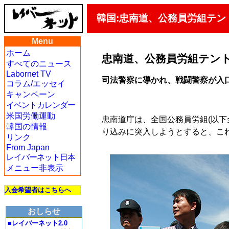
韓国:忠南道、公務員労組テ
Menu
ホーム
忠南道、公務員労組テン
すべてのニュース
Labornet TV
司法警察に導かれ、戦闘警察が入
コラム/エッセイ
キャンペーン
イベントカレンダー
米国労働運動
忠南道庁は、全国公務員労組(以下
韓国の情報
り込みに突入しようとすると、こ
リンク
From Japan
レイバーネット日本
メニュー非表示
入会希望者はこちらへ
おしらせ
■レイバーネット2.0