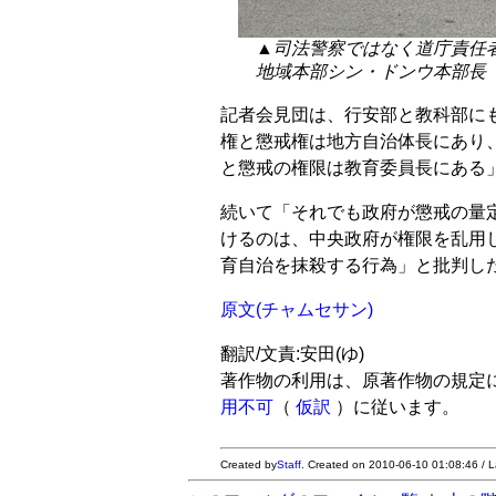
▲司法警察ではなく道庁責任
地域本部シン・ドンウ本部長
記者会見団は、行安部と教科部に
権と懲戒権は地方自治体長にあり
と懲戒の権限は教育委員長にある
続いて「それでも政府が懲戒の量
けるのは、中央政府が権限を乱用
育自治を抹殺する行為」と批判した
原文(チャムセサン)
翻訳/文責:安田(ゆ)
著作物の利用は、原著作物の規定
用不可
（
仮訳
）に従います。
Created by
Staff
. Created on 2010-06-10 01:08:46 / 