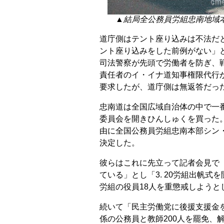
▲結局全公務員労組忠南地域
道庁側はテント座り込みは不法だ
ント座り込みをした前例がない」
司法警察が先頭で労働者を防ぎ、
責任者のイ・イナ道知事権限代行
要求したが、道庁側は無返答だっ
忠南道は全国広域自治体の中で一
委員会を開きひんしゅくを買った
由に全国公務員労組忠南本部シン
決定した。
彼らはこれに先立って記者会見で
ている」とし「3. 20労組出帆
労組の役員18人を重懲戒しようと
続いて「民主労働党に後援支援金
係の公務員と教師200人を罷免、