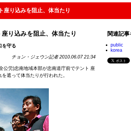
ント座り込みを阻止、体当たり
ト座り込みを阻止、体当たり
関連記事
public
口を守る
korea
チョン・ジェウン記者 2010.06.07 21:34
全公労)忠南地域本部が忠南道庁前でテント 座
れを遮って体当たりが行われた。