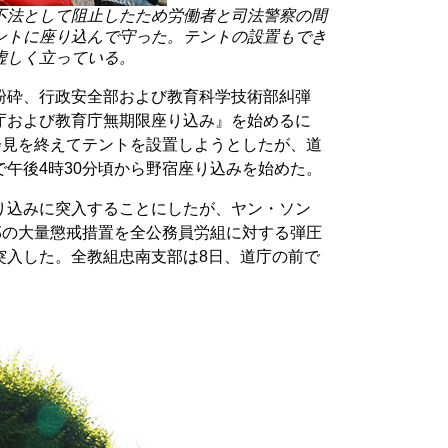
不法として阻止したため労働者と司法警察の間
ントに座り込んで守った。テントの設置もでき
虚しく立っている。
粉砕、行政安全部および教育科学技術部糾弾
庁および教育庁無期限座り込み』を始めるに
会見を終えてテントを設置しようとしたが、道
午後4時30分頃から野宿座り込みを始めた。
り込みに突入することにしたが、ヤン・ソン
部の大量懲戒措置を全公務員労組に対する弾圧
突入した。全教組忠南支部は8日、道庁の前で
。