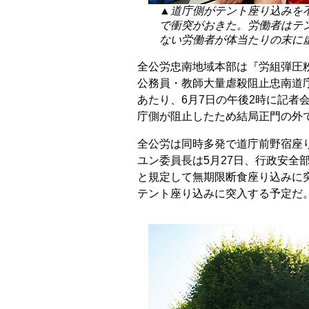
▲道庁側がテント座り込みを
で衝突がおきた。労働者はテ
ない労働者が体当たりの末に
全公労忠南地域本部は『労組弾圧
公務員・教師大量虐殺阻止忠南道
あたり、6月7日の午後2時に記者
庁側が阻止したため結局正門の外で
全公労は同時多発で道庁前野宿座
ユン委員長は5月27日、行政安全
と規定して無期限断食座り込みに
テント座り込みに突入する予定だ