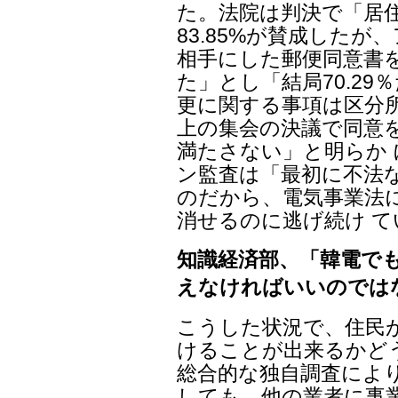
た。法院は判決で「居
83.85%が賛成した
相手にした郵便同意書を
た」とし「結局70.29
更に関する事項は区分所
上の集会の決議で同意
満たさない」と明らか
ン監査は「最初に不法
のだから、電気事業法
消せるのに逃げ続け 
知識経済部、「韓電で
えなければいいのでは
こうした状況で、住民
けることが出来るかど
総合的な独自調査によ
しても、他の業者に事