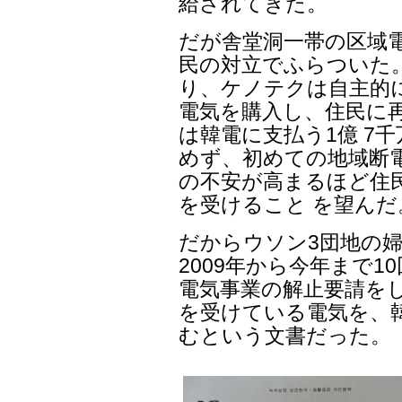
給されてきた。
だが舎堂洞一帯の区域
民の対立でふらついた
り、ケノテクは自主的
電気を購入し、住民に
は韓電に支払う1億 7
めず、初めての地域断
の不安が高まるほど住
を受けること を望んだ
だからウソン3団地の
2009年から今年まで1
電気事業の解止要請を
を受けている電気を、
むという文書だった。