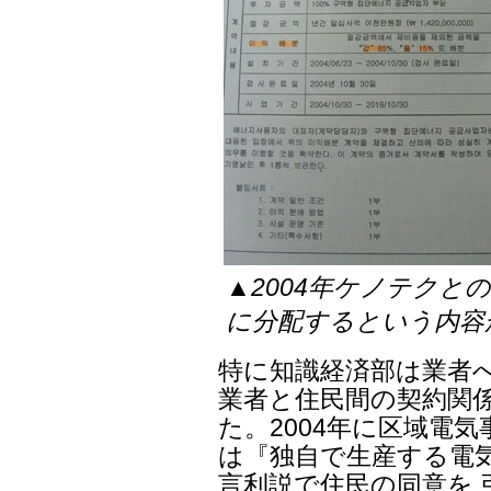
▲2004年ケノテクと
に分配するという内容
特に知識経済部は業者
業者と住民間の契約関
た。2004年に区域電
は『独自で生産する電
言利説で住民の同意を