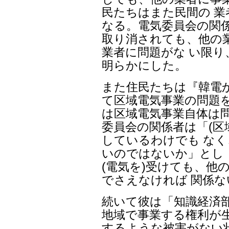
民たちはまた民間の 
なる。電気委員会の関
取り消されても、他の
業者に問題がな い限
明らかにした。
また住民たちは『韓電
て区域電気事業の問題
は区域電気事業自体は
委員会の関係者は「(区
しているわけでも な
いのではないか」とし
(電気を)受けても、他
でさえなければ 関係
続いて彼は「知識経済
地域で事業する権利が
するような被害がない状