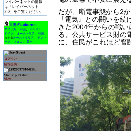
レイバーネットの情報
は「レイバーネット
だが、断電事態から2
2.0」をご覧ください。
『電気』との闘いを続
世界のLabornet
きた2004年からの戦
アメリカ
、
中国
、
イギリス
、
る。公共サービス財の
ドイツ
、
オーストリア
、
韓国
、
カナダ
オーストラリア
、
デンマ
に、住民がこれほど奮闘
ーク
、
トルコ
、
日本
Guest
ログイン
情報提供
1292609781042St...
Status: published
View