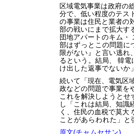
区域電気事業は政府の
分で、低い程度のテス
の事業は住民と業者の
部の戦いにまで拡大す
団地アパートのキム・
部はずっとこの問題に
限がない』と言い逃れ
るという。結局、 韓
け出した返事でないか
続いて「現在、電気区域
政などの問題で事業を
これを解決しようとせ
し「これは結局、知識
く、住民の血税で莫大
ことがあらわれた」と
原文(チャムセサン)