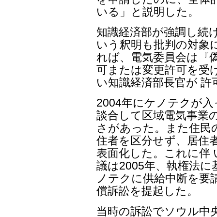
いる」と説明した。
知識経済部が強調し続
いう釈明も批判の対象に
れば、電気委員会は『
可または変更許可を受
い知識経済部長官が 許
2004年にケノテクが
談合して区域電気事業
さがあった。また住民の8
住者を区分せず、居住
表面化した。これに伴 
議は2005年、執権法
ノテクに供給中断を要
償訴訟を提起した。
当時の訴訟でソウル中