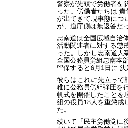
警察が先頭で労働者を
った。労働者たちは 
が出てきて現事態につ
が、道庁側は無返答だ
忠南道は全国広域自治
活動関連者に対する懲
った。しかし忠南道人
全国公務員労組忠南本
留保すると6月1日に 
彼らはこれに先立って
稚に公務員労組弾圧を行っ
帆式を開催したことを
組の役員18人を重懲
た。
続いて「民主労働党に