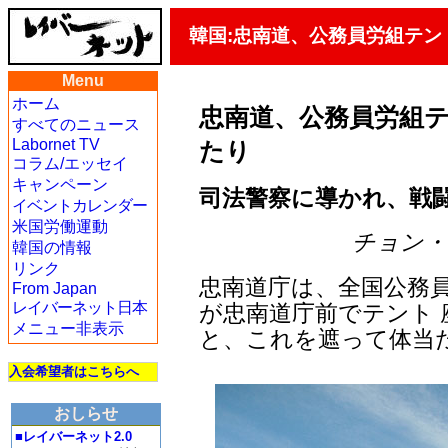
韓国:忠南道、公務員労組テ
Menu
ホーム
忠南道、公務員労組
すべてのニュース
Labornet TV
たり
コラム/エッセイ
キャンペーン
司法警察に導かれ、戦
イベントカレンダー
米国労働運動
チョン・ジェ
韓国の情報
リンク
忠南道庁は、全国公務員
From Japan
レイバーネット日本
が忠南道庁前でテント
メニュー非表示
と、これを遮って体当
入会希望者はこちらへ
おしらせ
■レイバーネット2.0