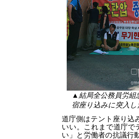
▲結局全公務員労組
宿座り込みに突入し
道庁側はテント座り込
いい。これまで道庁で
い」と労働者の抗議行