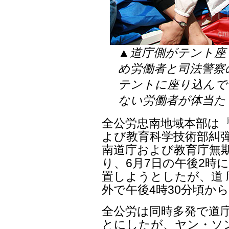
▲道庁側がテント座
め労働者と司法警察
テントに座り込んで
ない労働者が体当た
全公労忠南地域本部は
よび教育科学技術部糾弾
南道庁および教育庁無
り、6月7日の午後2時
置しようとしたが、道
外で午後4時30分頃か
全公労は同時多発で道
とにしたが、ヤン・ソン