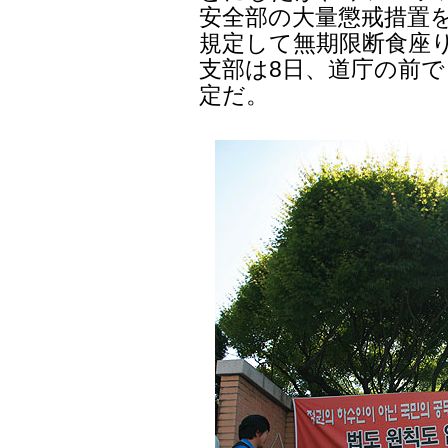
安全部の大量懲戒措置を
規定して無期限断食座
支部は8日、道庁の前で
定だ。