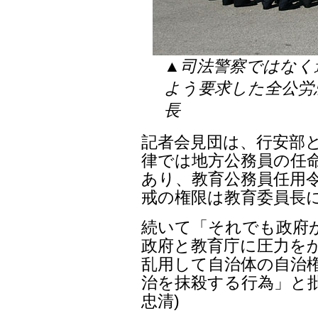
▲司法警察ではなく
よう要求した全公労
長
記者会見団は、行安部
律では地方公務員の任命
あり、教育公務員任用
戒の権限は教育委員長
続いて「それでも政府
政府と教育庁に圧力を
乱用して自治体の自治権
治を抹殺する行為」と批
忠清)