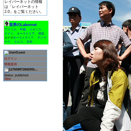
レイバーネットの情報
は「レイバーネット
2.0」をご覧ください。
世界のLabornet
アメリカ
、
中国
、
イギリス
、
ドイツ
、
オーストリア
、
韓国
、
カナダ
オーストラリア
、
デンマ
ーク
、
トルコ
、
日本
Guest
ログイン
情報提供
1276099726929St...
Status: published
View