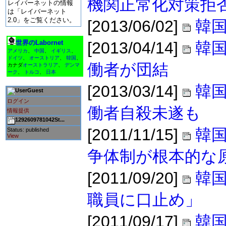
機関正常化対策拒
レイバーネットの情報
は「レイバーネット
2.0」をご覧ください。
[2013/06/02]
韓国
世界のLabornet
[2013/04/14]
韓
アメリカ
、
中国
、
イギリス
、
ドイツ
、
オーストリア
、
韓国
、
働者が団結
カナダ
オーストラリア
、
デンマ
ーク
、
トルコ
、
日本
[2013/03/14]
韓
Guest
ログイン
働者自殺未遂も
情報提供
1292609781042St...
[2011/11/15]
韓国
Status: published
View
争体制が根本的な
[2011/09/20]
韓
職員に口止め」
[2011/09/17]
韓国