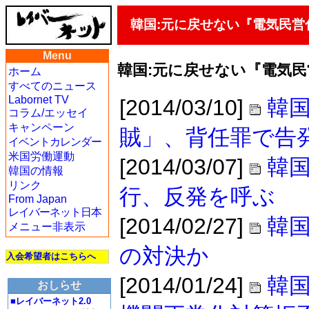
韓国:元に戻せない『電気民営
Menu
韓国:元に戻せない『電気民
ホーム
すべてのニュース
Labornet TV
[2014/03/10]
韓国
コラム/エッセイ
キャンペーン
賊」、背任罪で告
イベントカレンダー
米国労働運動
[2014/03/07]
韓
韓国の情報
リンク
行、反発を呼ぶ
From Japan
レイバーネット日本
[2014/02/27]
韓国
メニュー非表示
の対決か
入会希望者はこちらへ
[2014/01/24]
韓
おしらせ
■レイバーネット2.0