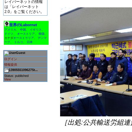
レイバーネットの情報
は「レイバーネット
2.0」をご覧ください。
世界のLabornet
アメリカ
、
中国
、
イギリス
、
ドイツ
、
オーストリア
、
韓国
、
カナダ
オーストラリア
、
デンマ
ーク
、
トルコ
、
日本
Guest
ログイン
情報提供
1390555109627St...
Status: published
View
［出処:公共輸送労組連