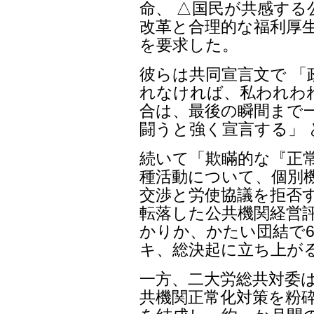
命、 △国民が共感する
改革と合理的な福利厚
を要求した。
彼らは共同宣言文で 「
れなければ、私われわれ
合は、最後の瞬間まで
闘うと強く宣言する」
続いて「欺瞞的な『正
種活動について、個別
交渉と労使協議を拒否
転落した公共機関経営
かりか、かたい団結で6
キ、総決起に立ち上が
一方、二大労総共対委は
共機関正常化対策を粉