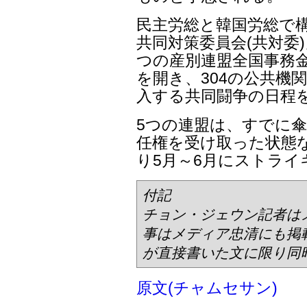
民主労総と韓国労総で
共同対策委員会(共対委
つの産別連盟全国事務金
を開き、304の公共機
入する共同闘争の日程
5つの連盟は、すでに
任権を受け取った状態
り5月～6月にストラ
付記
チョン・ジェウン記者は
事はメディア忠清にも掲
が直接書いた文に限り同
原文(チャムセサン)