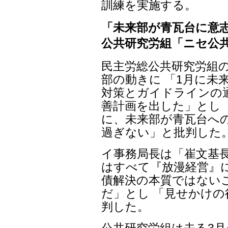
訓練を実施する。
「未来部が青瓦台に意
公共研究労組「ニセ公
民主労総公共研究労組
部の動きに 「1月に未
対策とガイドラインの
善計画を出した」とし
に、未来部が青瓦台へ
過ぎない」と批判した
イ事務局長は「崔文基
はすべて『放漫経営』
債解決の本質ではない
だ」とし 「見せかけ
判した。
公共研究労組は去る3月