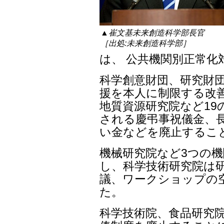
▲崔文基未来創造科学部長官
［出処:未来創造科学部］
は、 公共機関別正常化
科学創意財団、研究財団
援を本人に制限する改善
地質資源研究院など19
される慶弔事祝儀金、
い金などを廃止するこ
機械研究院など3つの
し、科学技術研究院は
議、ワークショップの
た。
科学技術院、食品研究院