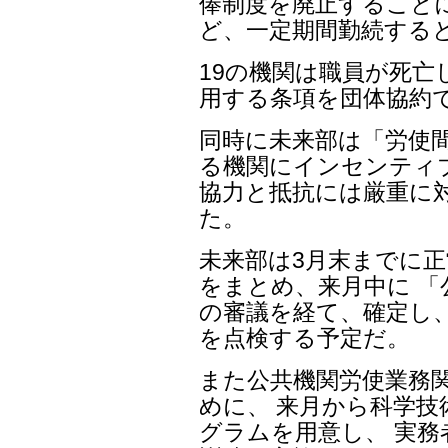
俸制度を廃止することに
ど、一定期間勤続する
19の機関は職員が死亡
用する条項を団体協約
同時に未来部は「労使
る機関にインセンティ
協力と抵抗には厳重に
た。
未来部は3月末までに正
をまとめ、来月中に 「
の審議を経て、確定し
を点検する予定だ。
また公共機関労使業務
めに、 来月から科学技
グラムを用意し、 実務