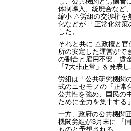
し、公共機関と労働者に
体制導入、統廃合など
縮小 △労組の交渉権
化などが 「正常化対
した。
それと共に △政権と
所の安定した運営がで
の割合と雇用不安、賃
「7大非正常」を発表
労組は「公共研究機関
式のニセモノの『正常
公共性を強め、国民の
ために全力を集中する
一方、政府の公共機関正
機関労組が3月末に 「
ものと予想される。