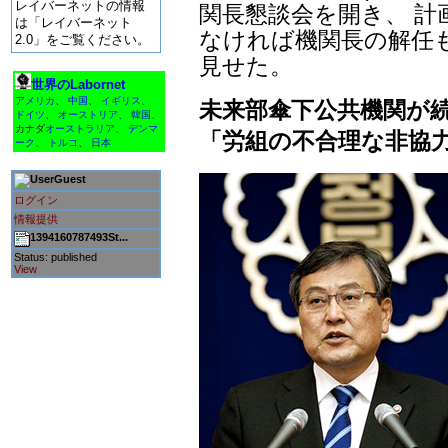
レイバーネットの情報
関長懇談会を開き、 計
は「レイバーネット
なければ機関長の解任
2.0」をご覧ください。
見せた。
世界のLabornet
アメリカ
、
中国
、
イギリス
、
未来部傘下公共機関が
ドイツ
、
オーストリア
、
韓国
、
カナダ
オーストラリア
、
デンマ
「労組の不合理な非協
ーク
、
トルコ
、
日本
Guest
ログイン
情報提供
1394160787493St...
Status: published
View