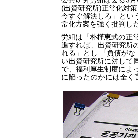
(出資研究所)正常化対
今すぐ解決しろ」とい
常化方案を強く批判し
労組は「朴槿恵式の正
進すれば、出資研究所
れる」とし 「負債が
い出資研究所に対して
で、福利厚生制度によ
に陥ったのかには全く