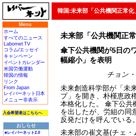
韓国:未来部「公共機関正常化
Menu
ホーム
未来部「公共機関正
すべてのニュース
Labornet TV
傘下公共機関が5日の
コラム/エッセイ
キャンペーン
幅縮小」を表明
イベントカレンダー
米国労働運動
チョン・ジェ
韓国の情報
リンク
未来創造科学部が「未
From Japan
レイバーネット日本
プ」を開き、朴槿恵政
メニュー非表示
本格化した。 傘下公共
を出したが、労組の同
入会希望者はこちらへ
反発だけを呼んでいる
おしらせ
未来部の崔文基(チェ・
■レイバーネット2.0