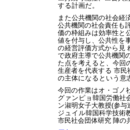
する計画だ。
また公共機関の社会経
公共機関の社会責任も評
価の枠組みは効率性と公
値を付与し、公共性を
の経営評価方式から見
で政府主導で公共機関
た点を考えると、今回
生産者を代表する 市民
の主体になるという意
今回の作業はオ・ゴノ
グァンピョ韓国労働社
ン淑明女子大教授(参与
ジュイル韓国科学技術教
市民社会団体研究 陣の