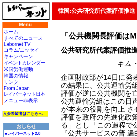
韓国:公共研究所代案評価推進
Menu
ホーム
「公共機関長評価はM
すべてのニュース
Labornet TV
公共研究所代案評価推進
コラム/エッセイ
キャンペーン
キム・ヨ
イベントカレンダー
米国労働運動
韓国の情報
企画財政部が14日に発
リンク
の結果に、公共運輸労組
From Japan
評価が逆に公共機関を
レイバーネット日本
公共運輸労組はこの日
メニュー非表示
が本来の役割を向上 
入会希望者はこちらへ
評価を政府の先進化政
る」とし「この過程で
おしらせ
『公共サービスの普 
■レイバーネット2.0