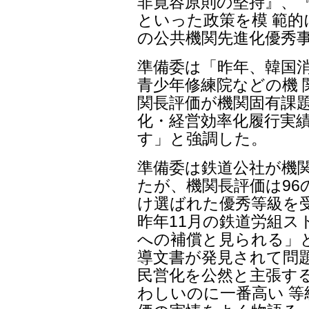
非寛容原則の堅持』、
といった政策を模 範的
の公共機関先進化優秀
準備委は「昨年、韓国
青少年修練院などの機 
関長評価が機関固有課題
化・経営効率化履行実
す」と強調した。
準備委は鉄道公社が機
たが、機関長評価は96
け選ばれた優秀等級を
昨年11月の鉄道労組
への補償と見られる」
導文書が発見されて問
民営化を公然と主張す
わしいのに一番高い 