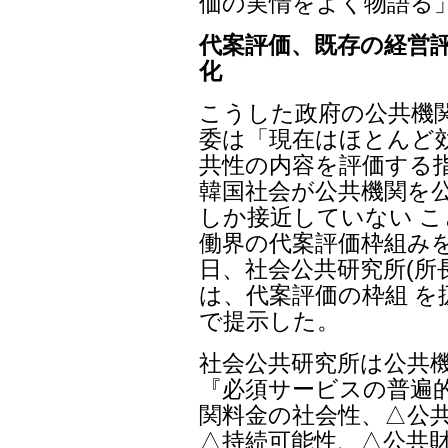
価の実情をよく物語る
代案評価、既存の経営
化
こうした政府の公共機
委は「現在はほとんど
共性の内容を評価する
韓国社会が公共機関を
しか接近していない 
働界の代案評価枠組みを
日、社会公共研究所(所
は、代案評価の枠組 を
で提示した。
社会公共研究所は公共
『必須サービスの普遍的
関料金の社会性、△公共
△持続可能性、△公共