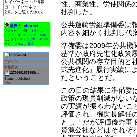
レイバーネットの情報
性、商業性、労使関係の
は「レイバーネット
批判した。
2.0」をご覧ください。
公共運輸労組準備委は
世界のLabornet
内容を細かく批判し代案
アメリカ
、
中国
、
イギリス
、
ドイツ
、
オーストリア
、
韓国
、
カナダ
オーストラリア
、
デンマ
準備委は2009年公共
ーク
、
トルコ
、
日本
基準が政府先進化政策
Guest
公共機関の存立目的と社
ログイン
情報提供
式先進化』履行実績に
1276669157199St...
たということだ。
Status: published
View
この日の結果に準備委
政策の現員削減がないな
の実績が振るわないこ
評価され、機関長解任
とし「だが評価優秀事 
資源公社などはそれぞ