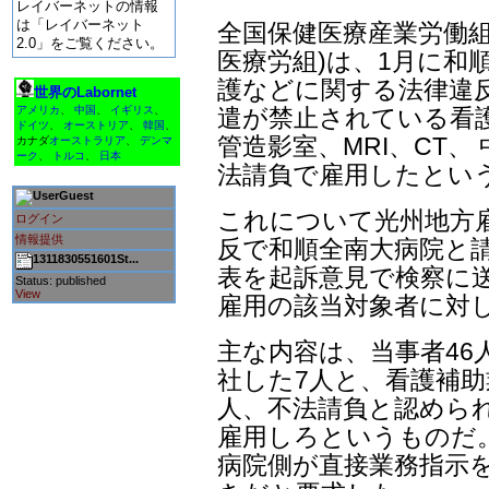
レイバーネットの情報
は「レイバーネット
全国保健医療産業労働組
2.0」をご覧ください。
医療労組)は、1月に和
護などに関する法律違
世界のLabornet
遣が禁止されている看
アメリカ
、
中国
、
イギリス
、
ドイツ
、
オーストリア
、
韓国
、
管造影室、MRI、CT
カナダ
オーストラリア
、
デンマ
ーク
、
トルコ
、
日本
法請負で雇用したとい
Guest
これについて光州地方雇
ログイン
情報提供
反で和順全南大病院と請
1311830551601St...
表を起訴意見で検察に
Status: published
View
雇用の該当対象者に対
主な内容は、当事者46人
社した7人と、看護補助
人、不法請負と認められ
雇用しろというものだ
病院側が直接業務指示