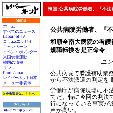
韓国:公共病院労働者、『不法
Menu
ホーム
公共病院労働者、『
すべてのニュース
Labornet TV
和順全南大病院の看護補
コラム/エッセイ
キャンペーン
規職転換を是正命令
イベントカレンダー
米国労働運動
ユン・
韓国の情報
リンク
公共病院で看護補助業
From Japan
レイバーネット日本
から不法派遣の判定を 
メニュー非表示
労働庁が病院現場に不
入会希望者はこちらへ
てだ。特に今回の判決
行になっている事実が
おしらせ
声が高い。
■レイバーネット2.0