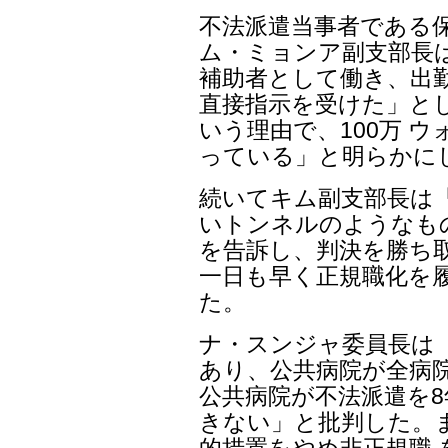
不法派遣当事者である
ム・ミョンア副支部長は
補助者として働き、出
直接指示を受けた」と
いう理由で、100万 
っている」と明らかに
続いてキム副支部長は
いトンネルのようなも
を告訴し、判決を勝ち
一日も早く正規職化を
た。
ナ・スンジャ委員長は
あり、公共病院が全病院
公共病院が不法派遣を8
きない」と批判した。
的措置をやめ非正規職