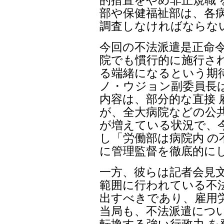
部や保健福祉部は、各病
調査しなければならな
今回の不法派遣是正命
院でも慣行的に施行さ
る端緒になるという期
ノ・ウジョン副委員長
内容は、部分的な直接 
が、全大病院などの公共
が増えている状況で、
し「労働部は病院内 
に管理監督を徹底的に
一方、彼らは記者会見
範囲に行われている不
出すべきであり、雇用
当局も、不法派遣につ
転換する強い行政力 