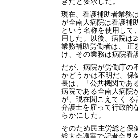
きだと要求した。
現在、看護補助者業務
が全南大病院は看護補助
という名称を使用して
用した。以後、病院は
業務補助労働者は、 正
け、その業務は病院看
だが、病院が労働庁の
かどうかは不明だ。保
長は、「公共機関であ
病院である全南大病院
が、現在聞こえてく 
弁護士を雇って行政的
らかにした。
そのため民主労総と保健
総大会議室で記者会見を